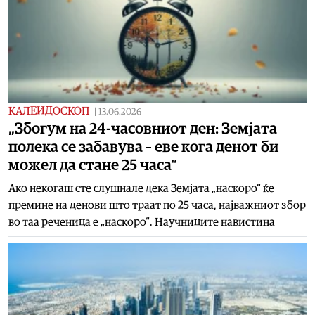
КАЛЕИДОСКОП
|
13.06.2026
„Збогум на 24-часовниот ден: Земјата
полека се забавува – еве кога денот би
можел да стане 25 часа“
Ако некогаш сте слушнале дека Земјата „наскоро“ ќе
премине на денови што траат по 25 часа, најважниот збор
во таа реченица е „наскоро“. Научниците навистина