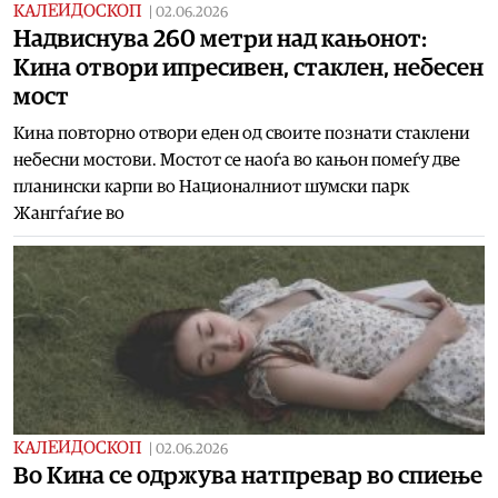
КАЛЕИДОСКОП
|
02.06.2026
Надвиснува 260 метри над кањонот:
Кина отвори ипресивен, стаклен, небесен
мост
Кина повторно отвори еден од своите познати стаклени
небесни мостови. Мостот се наоѓа во кањон помеѓу две
планински карпи во Националниот шумски парк
Жангѓаѓие во
КАЛЕИДОСКОП
|
02.06.2026
Во Кина се одржува натпревар во спиење