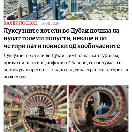
КАЛЕИДОСКОП
|
13.06.2026
Луксузните хотели во Дубаи почнаа да
нудат големи попусти, некаде и до
четири пати пониски од вообичаените
Луксузните хотели во Дубаи, симбол на скап туризам,
приватни плажи и „инфинити“ базени, се соочуваат со
неочекуван пресврт. Поради падот на странските туристи
по воената