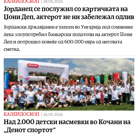
КАЛЕИДОСКОП
|
28.05.2026
Joрданец се послужил со картичката на
Џони Деп, актерот не ни забележал одлив
Јордански државјанин е уапсен во Унгарија под сомнение
дека злоупотребил банкарски податоци на актерот Џони
Деп и потрошил повеќе од 600.000 евра од неговата
сметка,
КАЛЕИДОСКОП
|
26.05.2026
Над 2.000 детски насмевки во Кочани на
„Денот спортот“