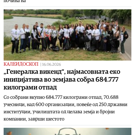
почина на
КАЛЕИДОСКОП
|
16.06.2026
„Генералка викенд“, најмасовната еко
иницијатива во земјава собра 684.777
килограми отпад
Со собрани вкупно 684.777 килограми отпад, 70.688
учесници, над 600 организации, повеќе од 250 државни
институции, училиштата од целава земја и бројни
компании, заврши шестото