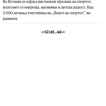
Во Кочани се одржа вистински празник на спортот,
исполнет со енергија, насмевки и детска радост. Над
2.000 дечиња учествуваа на „Денот на спортот“, во
рамките
<<
1
2
3
4
5
…
44
>>