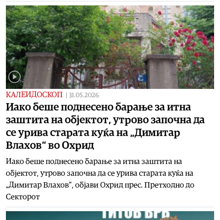
КАЛЕИДОСКОП
|
31.05.2026
Иако беше поднесено барање за итна
заштита на објектот, утрово започна да
се урива старата куќа на „Димитар
Влахов“ во Охрид
Иако беше поднесено барање за итна заштита на
објектот, утрово започна да се урива старата куќа на
„Димитар Влахов“, објави Охрид прес. Претходно до
Секторот