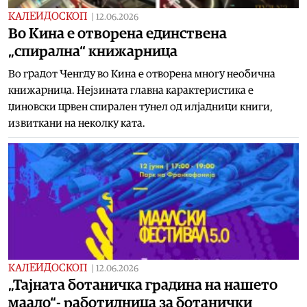
КАЛЕИДОСКОП
|
12.06.2026
Во Кина е отворена единствена
„спирална“ книжарница
Во градот Ченгду во Кина е отворена многу необична
книжарница. Нејзината главна карактеристика е
џиновски црвен спирален тунел од илјадници книги,
извиткани на неколку ката.
КАЛЕИДОСКОП
|
12.06.2026
„Тајната ботаничка градина на нашето
маало“- работилница за ботанички