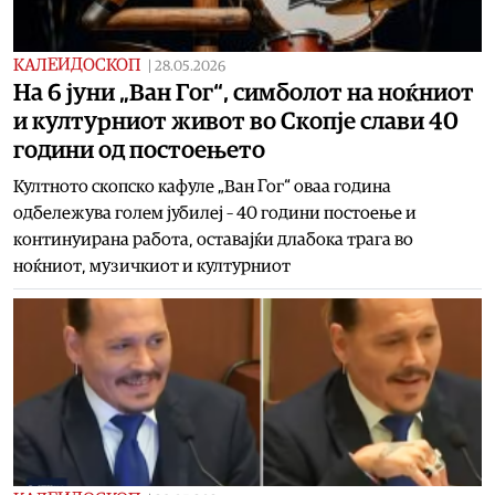
КАЛЕИДОСКОП
|
28.05.2026
На 6 јуни „Ван Гог“, симболот на ноќниот
и културниот живот во Скопје слави 40
години од постоењето
Култното скопско кафуле „Ван Гог“ оваа година
одбележува голем јубилеј – 40 години постоење и
континуирана работа, оставајќи длабока трага во
ноќниот, музичкиот и културниот