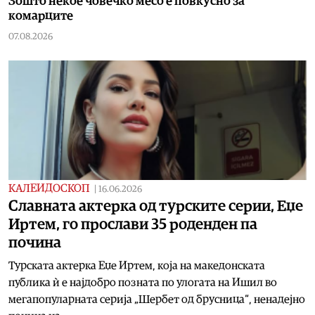
Зошто некое човечко месо е повкусно за
комарците
07.08.2026
КАЛЕИДОСКОП
|
16.06.2026
Славната актерка од турските серии, Еџе
Иртем, го прослави 35 роденден па
почина
Турската актерка Еџе Иртем, која на македонската
публика ѝ е најдобро позната по улогата на Ишил во
мегапопуларната серија „Шербет од брусница“, ненадејно