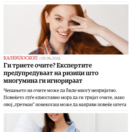
КАЛЕИДОСКОП
|
05.06.2026
Ги триете очите? Експертите
предупредуваат на ризици што
многумина ги игнорираат
Чешањето на очите може да биде многу непријатно.
Повеќето луѓе едноставно мора да ги тријат очите, иако
овој „третман“ понекогаш може да направи повеќе штета