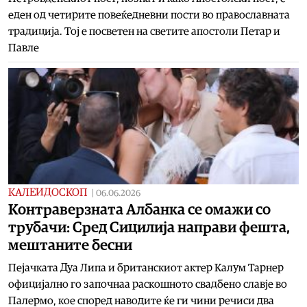
еден од четирите повеќедневни пости во православната
традиција. Тој е посветен на светите апостоли Петар и
Павле
КАЛЕИДОСКОП
|
06.06.2026
Контраверзната Албанка се омажи со
трубачи: Сред Сицилија направи фешта,
мештаните бесни
Пејачката Дуа Липа и британскиот актер Калум Тарнер
официјално го започнаа раскошното свадбено славје во
Палермо, кое според наводите ќе ги чини речиси два