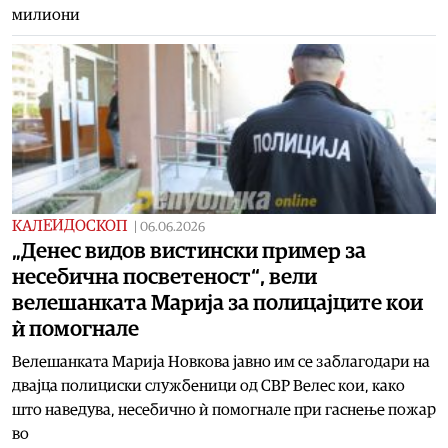
милиони
КАЛЕИДОСКОП
|
06.06.2026
„Денес видов вистински пример за
несебична посветеност“, вeли
велешанката Марија за полицајците кои
ѝ помогнале
Велешанката Марија Новкова јавно им се заблагодари на
двајца полициски службеници од СВР Велес кои, како
што наведува, несебично ѝ помогнале при гаснење пожар
во