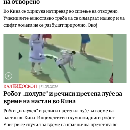
на отворено
Во Кина се одржува натпревар во спиење на отворено.
Учесниците едноставно треба да се одмараат надвор и да
спијат додека не се разбудат природно. Оној
КАЛЕИДОСКОП
|
31.05.2026
Робот „полуде“ и речиси претепа луѓе за
време на настан во Кина
Робот „полудел“ и речиси претепал луѓе за време на
настан во Кина. Инцидентот со хуманоидниот робот
Унитри се случил за време на празнична претстава во