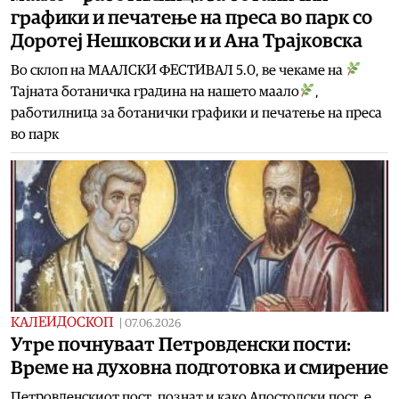
графики и печатење на преса во парк со
Доротеј Нешковски и и Ана Трајковска
Во склоп на МААЛСКИ ФЕСТИВАЛ 5.0, ве чекаме на
Тајната ботаничка градина на нашето маало
,
работилница за ботанички графики и печатење на преса
во парк
КАЛЕИДОСКОП
|
07.06.2026
Утре почнуваат Петровденски пости:
Време на духовна подготовка и смирение
Петровденскиот пост, познат и како Апостолски пост, е