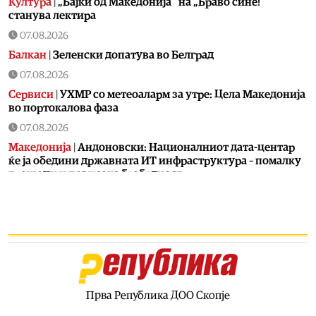
Култура
|
„Бајки од Македонија“ на „Браво сине!“
станува лектира
07.08.2026
Балкан
|
Зеленски допатува во Белград
07.08.2026
Сервиси
|
УХМР со метеоаларм за утре: Цела Македонија
во портокалова фаза
07.08.2026
Македонија
|
Андоновски: Националниот дата-центар
ќе ја обедини државната ИТ инфраструктура – помалку
трошоци и повисока безбедност
07.08.2026
Живот
|
Збогум на 24-часовниот ден: Земјата полека се
забавува – еве кога денот би можел да стане 25 часа
07.08.2026
Економија
|
Скокна минималниот износ за К-15 – Еве
колку пари ќе ни легнат на сметка годинава
Прва Република ДОО Скопје
07.08.2026