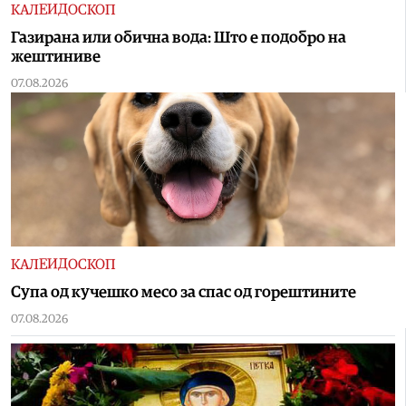
КАЛЕИДОСКОП
Газирана или обична вода: Што е подобро на
жештиниве
07.08.2026
КАЛЕИДОСКОП
Супа од кучешко месо за спас од горештините
07.08.2026