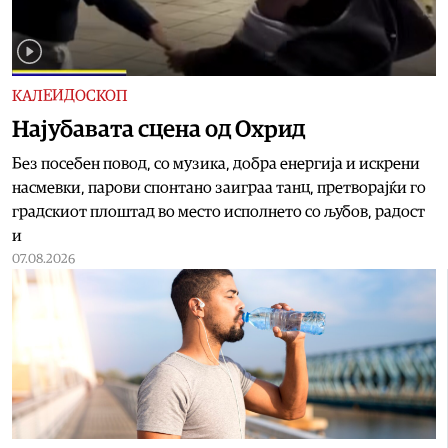
КАЛЕИДОСКОП
Најубавата сцена од Охрид
Без посебен повод, со музика, добра енергија и искрени
насмевки, парови спонтано заиграа танц, претворајќи го
градскиот плоштад во место исполнето со љубов, радост
и
07.08.2026