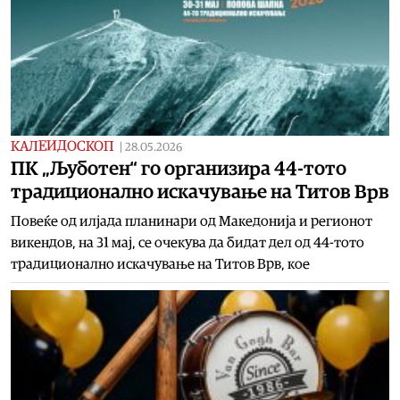
КАЛЕИДОСКОП
|
28.05.2026
ПК „Љуботен“ го организира 44-тото
традиционално искачување на Титов Врв
Повеќе од илјада планинари од Македонија и регионот
викендов, на 31 мај, се очекува да бидат дел од 44-тото
традиционално искачување на Титов Врв, кое