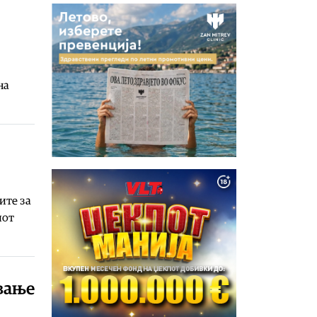
на
ите за
иот
ување