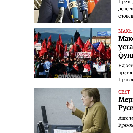
Претсе
денеск
словен
МАКЕ
Маке
уста
фун
Најост
претво
Правос
СВЕТ
Мерк
Руси
Ангела
Кремљ 