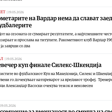
МЕТ
|
19.05.2026
метарите на Вардар нема да слават зае
фудбалерите
јот на сезоната се сумираат резултатите, а најуспешните чест
зираат и прослава на титулите. Ракометниот клуб Вардар 196
 ја заврши со два
АЛ
|
19.05.2026
евечер куп финале Силекс-Шкендија
стите во фудбалскиот Куп на Македонија, Силекс и Шкенди
вени го дочекуваат натпреварот за вредниот трофеј. Тренер
ци Александар Васоски очекува тежок и неизвесен
|
19.05.2026
сомнение за вмешаност во смртта на св