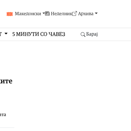
Македонски
Неделник
Архива
Т
5 МИНУТИ СО ЧАВЕЗ
Барај
ките
ата