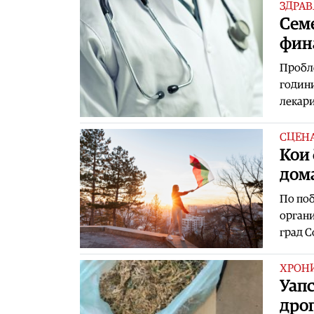
ЗДРАВ
Сем
фин
Пробле
години
лекари
СЦЕН
Кои 
дом
По поб
органи
град С
ХРОН
Уапс
дро