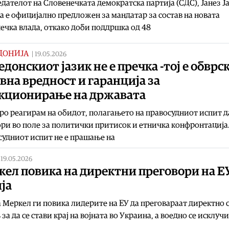
дателот на Словенечката демократска партија (СДС), Јанез Ј
а е официјално предложен за мандатар за состав на новата
ечка влада, откако доби поддршка од 48
ДОНИЈА
|
19.05.2026
донскиот јазик не е пречка -тој е обврск
вна вредност и гаранција за
кционирање на државата
ро реагирам на обидот, полагањето на правосудниот испит д
ри во поле за политички притисок и етничка конфронтација
удниот испит не е прашање на
|
19.05.2026
ел повика на директни преговори на ЕУ
ја
 Меркел ги повика лидерите на ЕУ да преговараат директно 
за да се стави крај на војната во Украина, а воедно се исклучи