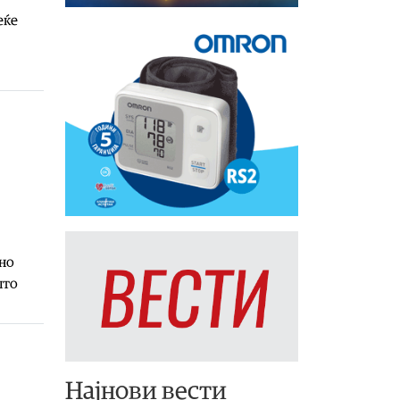
еќе
но
што
Најнови вести