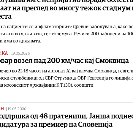
аат на преглед во многу тежок стадиум 
еста
 на пациенти со инфламаторните цревни заболувања, како в
 така и во државата, се зголемува. Речиси 200 заболени на 1
и има во државата.
ИКА
|
19.05.2026
вар возел над 200 км/час кај Смоквица
ечер во 22:18 часот на автопат А1 кај клучка Смоквица, гевгел
ски службеници од СВР Струмица-ОВР Гевгелија го лишија 
а косовскиот државјанин Б.Т.(30), соопшти
АН
|
19.05.2026
оддршка од 48 пратеници, Јанша подне
идатура за премиер на Словенија