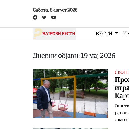
Skip to main content
Сабота, 8 август 2026
ВЕСТИ
И
НАЈНОВИ ВЕСТИ
Дневни објави: 19 мај 2026
СКОПЈ
Прол
игр
Кар
Општин
ренови
самоуп