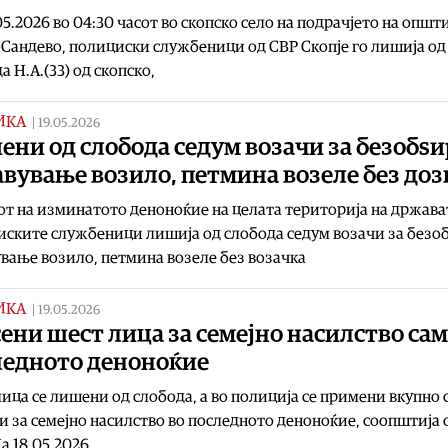
05.2026 во 04:30 часот во скопско село на подрачјето на општ
Сандево, полициски службеници од СВР Скопје го лишија од
а Н.А.(33) од скопско,
ИКА
|
19.05.2026
ни од слобода седум возачи за безобѕ
вување возило, петмина возеле без доз
от на изминатото деноноќие на целата територија на држава
ските службеници лишија од слобода седум возачи за безо
вање возило, петмина возеле без возачка
ИКА
|
19.05.2026
ени шест лица за семејно насилство сам
ледното деноноќие
ица се лишени од слобода, а во полиција се примени вкупно 
и за семејно насилство во последното деноноќие, соопштија 
а 18.05.2026