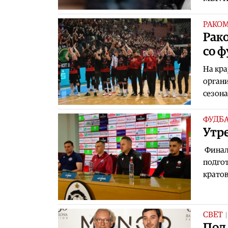
РАКО
Рако
со 
На кра
органи
сезона
ФУДБ
Утр
Финали
подгот
кратов
СВЕТ
Под 