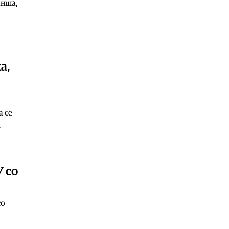
анша,
Балкан
|
Нови сообраќајни мерки
во Црна Гора: Казни до 400 евра за
електричните тротинети
07.08.2026
Естрада
|
Здравко Чолиќ признава:
Моите ќерки се разгалени
а,
07.08.2026
а се
.
 со
со