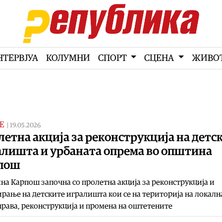
НТЕРВЈУА
КОЛУМНИ
СПОРТ
СЦЕНА
ЖИВО
Е
|
19.05.2026
етна акција за реконструкција на детс
алишта и урбаната опрема во општина
пош
а Карпош започна со пролетна акција за реконструкција и
рање на детските игралишта кои се на територија на локалн
рава, реконструкција и промена на оштетените