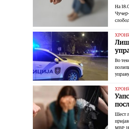
На 18.
Чучер-
слобод
ХРОН
Лише
упра
Во тек
полици
управу
ХРОН
Уапс
пос
Шест л
пријав
МВР. Н