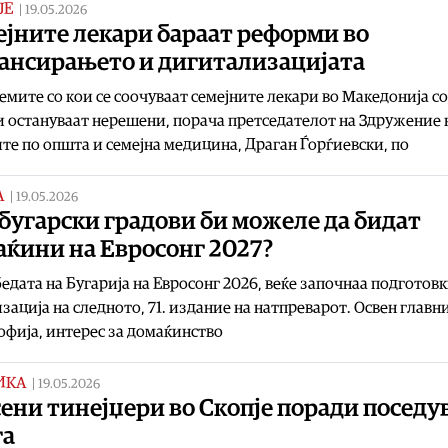
ЈЕ
|
19.05.2026
ејните лекари бараат реформи во
ансирањето и дигитализацијата
мите со кои се соочуваат семејните лекари во Македонија со
 остануваат нерешени, порача претседателот на Здружение 
те по општа и семејна медицина, Драган Ѓорѓиевски, по
А
|
19.05.2026
бугарски градови би можеле да бидат
аќини на Евросонг 2027?
едата на Бугарија на Евросонг 2026, веќе започнаа подготовк
зација на следното, 71. издание на натпреварот. Освен главн
офија, интерес за домаќинство
ИКА
|
19.05.2026
ени тинејџери во Скопје поради посед
га