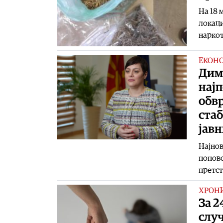
На 18 
локаци
наркот
ЕКОН
Дим
нај
обвр
стаб
јавн
Најнов
попово
претст
ХРОН
За 2
случ