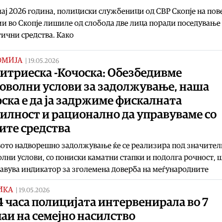
мај 2026 година, полициски службеници од СВР Скопје на пов
и во Скопје лишиле од слобода две лица поради поседување
ични средства. Како
ОМИЈА
|
19.05.2026
итриеска -Кочоска: Обезбедивме
поволни услови за задолжување, наша
ска е да ја задржиме фискалната
илност и рационално да управуваме со
ите средства
ото надворешно задолжување ќе се реализира под значител
лни услови, со пониски каматни стапки и подолга рочност, 
авува индикатор за зголемена доверба на меѓународните
ИКА
|
19.05.2026
4 часа полицијата интервенирала во 7
аи на семејно насилство