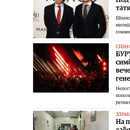
татк
Шпанск
милија
сомне
СЦЕН
БУРУ
сим
вече
ген
Недост
пополн
реткит
ЗДРАВ
На 
забо