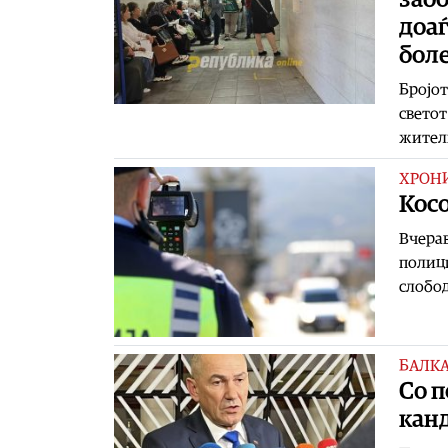
доаѓ
бол
Бројот
светот
жител
ХРОН
Косо
Вчерав
полици
слобод
БАЛК
Со п
канд