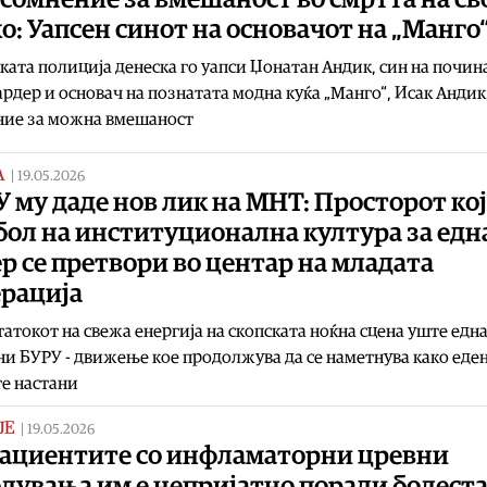
о: Уапсен синот на основачот на „Манго
ата полиција денеска го уапси Џонатан Андик, син на почин
рдер и основач на познатата модна куќа „Манго“, Исак Андик
ние за можна вмешаност
А
|
19.05.2026
 му даде нов лик на МНТ: Просторот кој
бол на институционална култура за едн
р се претвори во центар на младата
ерација
атокот на свежа енергија на скопската ноќна сцена уште едн
и БУРУ - движење кое продолжува да се наметнува како еден
е настани
ЈЕ
|
19.05.2026
пациентите со инфламаторни цревни
лувања им е непријатно поради болеста