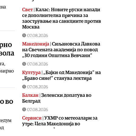
ина
Свет
|
Калас: Новите руски напади
се дополнителна причина за
заострување на санкциите против
Москва
07.08.2026
ирно
Македонија
|
Сиљановска Давкова
на Свечената академија по повод
вола
„30 години Општина Вевчани“
та,
07.08.2026
бѕирно
Култура
|
„Бајки од Македонија“ на
„Браво сине!“ станува лектира
07.08.2026
Балкан
|
Зеленски допатува во
о во
Белград
07.08.2026
Сервиси
|
УХМР со метеоаларм за
седум
утре: Цела Македонија во
од
портокалова фаза