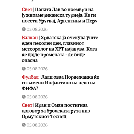
Свет
|
Папата Лав во ноември на
јужноамериканска турнеја: Ќе ги
посети Уругвај, Аргентина и Перу
05.08.2026
Балкан
|
Хрватска ја очекува уште
еден пеколен ден, главниот
метеоролог на ХРТ најавува: Кога
ќе дојде промената – ќе биде
опасна
05.08.2026
Фудбал
|
Дали оваа Норвежанка ќе
го замени Инфантино на чело на
ФИФА?
05.08.2026
Свет
|
Иран и Оман постигнаа
договор за бродската рута низ
Ормутскиот Теснец
05.08.2026
Свет
|
Русија погодила уште три