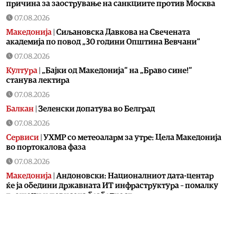
причина за заострување на санкциите против Москва
07.08.2026
Македонија
|
Сиљановска Давкова на Свечената
академија по повод „30 години Општина Вевчани“
07.08.2026
Култура
|
„Бајки од Македонија“ на „Браво сине!“
станува лектира
07.08.2026
Балкан
|
Зеленски допатува во Белград
07.08.2026
Сервиси
|
УХМР со метеоаларм за утре: Цела Македонија
во портокалова фаза
07.08.2026
Македонија
|
Андоновски: Националниот дата-центар
ќе ја обедини државната ИТ инфраструктура – помалку
трошоци и повисока безбедност
07.08.2026
Живот
|
Збогум на 24-часовниот ден: Земјата полека се