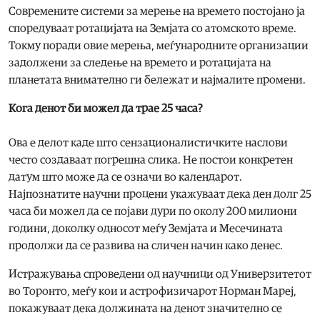
Современите системи за мерење на времето постојано ја
споредуваат ротацијата на Земјата со атомското време.
Токму поради овие мерења, меѓународните организации
задолжени за следење на времето и ротацијата на
планетата внимателно ги бележат и најмалите промени.
Кога денот би можел да трае 25 часа?
Ова е делот каде што сензационалистичките наслови
често создаваат погрешна слика. Не постои конкретен
датум што може да се означи во календарот.
Најпознатите научни процени укажуваат дека ден долг 25
часа би можел да се појави дури по околу 200 милиони
години, доколку односот меѓу Земјата и Месечината
продолжи да се развива на сличен начин како денес.
Истражувања спроведени од научници од Универзитетот
во Торонто, меѓу кои и астрофизичарот Норман Мареј,
покажуваат дека должината на денот значително се