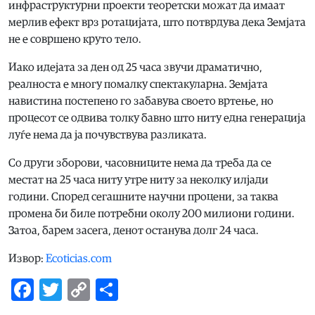
инфраструктурни проекти теоретски можат да имаат
мерлив ефект врз ротацијата, што потврдува дека Земјата
не е совршено круто тело.
Иако идејата за ден од 25 часа звучи драматично,
реалноста е многу помалку спектакуларна. Земјата
навистина постепено го забавува своето вртење, но
процесот се одвива толку бавно што ниту една генерација
луѓе нема да ја почувствува разликата.
Со други зборови, часовниците нема да треба да се
местат на 25 часа ниту утре ниту за неколку илјади
години. Според сегашните научни процени, за таква
промена би биле потребни околу 200 милиони години.
Затоа, барем засега, денот останува долг 24 часа.
Извор:
Ecoticias.com
Facebook
Twitter
Copy
Share
Link