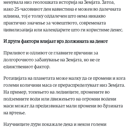
менувала низ геолошката историја на Земјата. Затоа,
иако 25-часовниот ден навистина е можен во далечната
иднина, тој е толку оддалечен што нема никакво
практично значење за човештвото, современата
цивилизација или календарите што ги користиме денес.
И други фактори влијаат врз должината на денот
Приливот и одливот се главните причини за
долгорочното забавување на Земјата, но не се
единствениот фактор.
Ротацијата на планетата може малку да се промени и кога
големи количини маса се прераспределуваат низ Земјата.
На пример, топењето на ледниците, промените во
подземните води или движењето на огромни водени
маси можат да предизвикаат мали промени во брзината
на вртење.
Научниците дури покажале дека и некои големи