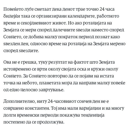
Повеќето луѓе сметаат дека денот трае точно 24 часа
бидејќи така се организирани календарите, работното
време и секојдневниот живот. Но ако ротацијата на
Земјата се мери според далечните ѕвезди наместо според
Сонцето, се добива малку пократок период познат како
ѕвезден ден, односно време на ротација на Земјата мерено
според ѕвездите.
Ова не е грешка, туку резултат на фактот што Земјата
истовремено се врти околу својата оска и кружи околу
Сонцето. За Сонцето повторно да се појави на истата
точка на небото, планетата мора да направи малку повеќе
од едно целосно завртување.
Дополнително, ниту 24-часовниот сончев ден не е
совршено константен. Тој има мали варијации и на многу
долги временски периоди покажува тенденција
постепено да се продолжува.