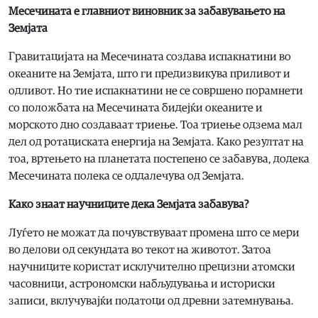
Месечината е главниот виновник за забавувањето на
Земјата
Гравитацијата на Месечината создава испакнатини во
океаните на Земјата, што ги предизвикува приливот и
одливот. Но тие испакнатини не се совршено порамнети
со положбата на Месечината бидејќи океаните и
морското дно создаваат триење. Тоа триење одзема мал
дел од ротациската енергија на Земјата. Како резултат на
тоа, вртењето на планетата постепено се забавува, додека
Месечината полека се оддалечува од Земјата.
Како
знаат
научниците дека Земјата забавува?
Луѓето не можат да почувствуваат промена што се мери
во делови од секундата во текот на животот. Затоа
научниците користат исклучително прецизни атомски
часовници, астрономски набљудувања и историски
записи, вклучувајќи податоци од древни затемнувања.