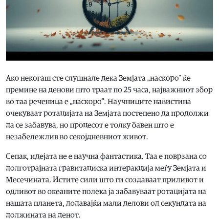
Ако некогаш сте слушнале дека Земјата „наскоро“ ќе
премине на денови што траат по 25 часа, најважниот збор
во таа реченица е „наскоро“. Научниците навистина
очекуваат ротацијата на Земјата постепено да продолжи
да се забавува, но процесот е толку бавен што е
незабележлив во секојдневниот живот.
Сепак, идејата не е научна фантастика. Таа е поврзана со
долготрајната гравитациска интеракција меѓу Земјата и
Месечината. Истите сили што ги создаваат приливот и
одливот во океаните полека ја забавуваат ротацијата на
нашата планета, додавајќи мали делови од секундата на
должината на денот.