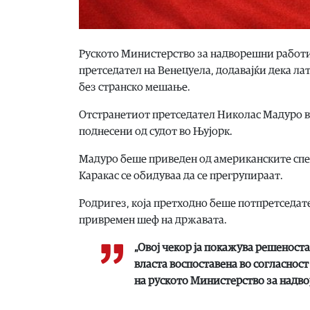
Руското Министерство за надворешни работи
претседател на Венецуела, додавајќи дека ла
без странско мешање.
Отстранетиот претседател Николас Мадуро вче
поднесени од судот во Њујорк.
Мадуро беше приведен од американските спец
Каракас се обидуваа да се прегрупираат.
Родригез, која претходно беше потпретседат
привремен шеф на државата.
„Овој чекор ја покажува решеноста
власта воспоставена во согласнос
на руското Министерство за надво