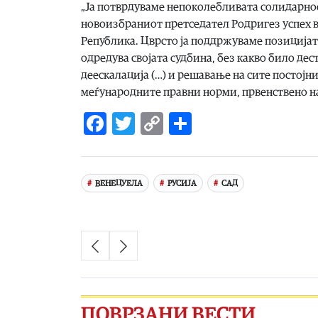
„Ја потврдуваме непоколебливата солидарност
новоизбраниот претседател Родригез успех в
Република. Цврсто ја поддржуваме позицијата
одредува својата судбина, без какво било д
деескалација (…) и решавање на сите постој
меѓународните правни норми, првенствено на
Facebook
Twitter
Copy
Share
Link
ВЕНЕЦУЕЛА
РУСИЈА
САД
ПОВРЗАНИ ВЕСТИ