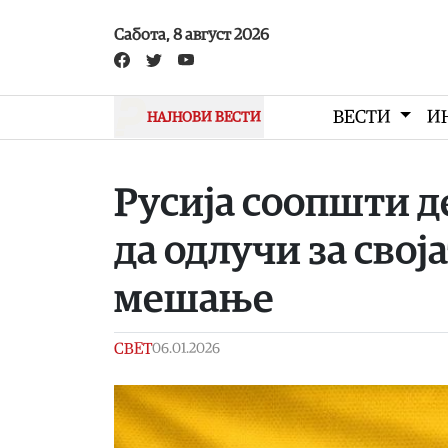
Skip to main content
Сабота, 8 август 2026
ВЕСТИ
И
НАЈНОВИ ВЕСТИ
Русија соопшти д
да одлучи за свој
мешање
СВЕТ
06.01.2026