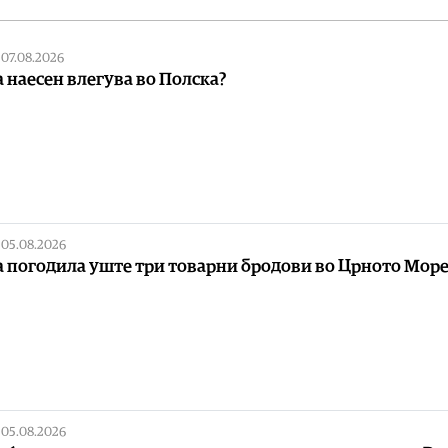
|
07.08.2026
а наесен влегува во Полска?
|
05.08.2026
а погодила уште три товарни бродови во Црното Мор
|
05.08.2026