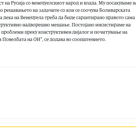
 на Русија со венецуелскиот народ и влада. Му посакуваме н
о решавањето на задачите со кои се соочува Боливарската
 дека на Венецуела треба да биде гарантирано правото сама 
еструктивно надворешно мешање. Постојано инсистираме на
ни проблеми преку конструктивен дијалог и почитување на
 Повелбата на ОН“, се додава во соопштението.