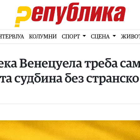
НТЕРВЈУА
КОЛУМНИ
СПОРТ
СЦЕНА
ЖИВО
ека Венецуела треба са
ата судбина без странско