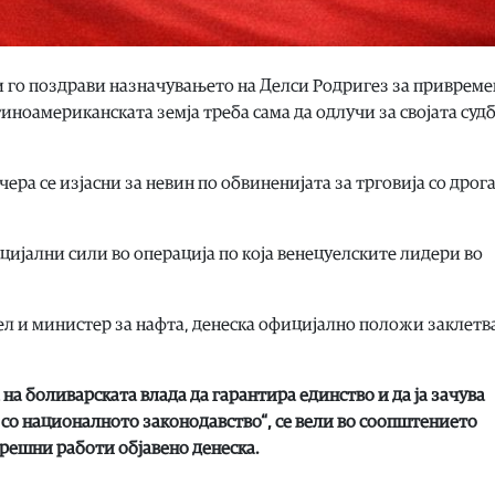
 го поздрави назначувањето на Делси Родригез за привреме
тиноамериканската земја треба сама да одлучи за својата суд
ра се изјасни за невин по обвиненијата за трговија со дрог
ијални сили во операција по која венецуелските лидери во
ел и министер за нафта, денеска официјално положи заклетв
 на боливарската влада да гарантира единство и да ја зачува
т со националното законодавство“, се вели во соопштението
решни работи објавено денеска.