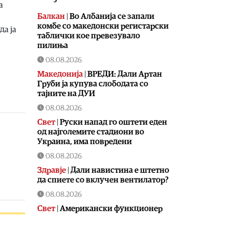
а
Балкан
|
Во Албанија се запали
комбе со македонски регистарски
да ја
таблички кое превезувало
пилиња
08.08.2026
Македонија
|
ВРЕДИ: Дали Артан
Груби ја купува слободата со
тајните на ДУИ
08.08.2026
Свет
|
Руски напад го оштети еден
од најголемите стадиони во
Украина, има повредени
08.08.2026
Здравје
|
Дали навистина е штетно
да спиете со вклучен вентилатор?
08.08.2026
Свет
|
Американски функционер
тврди дека на повидок е договор
за Ормуската теснина