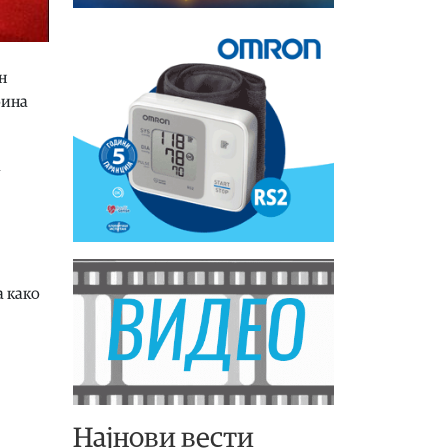
н
бина
а
а како
Најнови вести