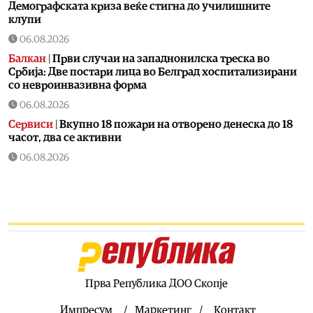
Демографската криза веќе стигна до училишните
клупи
06.08.2026
Балкан
|
Први случаи на западнонилска треска во
Србија: Две постари лица во Белград хоспитализирани
со невроинвазивна форма
06.08.2026
Сервиси
|
Вкупно 18 пожари на отворено денеска до 18
часот, два се активни
06.08.2026
Здравје
|
Леонид Индов: Ми даваа само три проценти
шанси да преживеам, денес живеам со полна брзина
06.08.2026
Свет
|
Унгарскиот парламент во вторник го избира
шефот на државата, а кандидатот на Тиса сè уште не е
познат
06.08.2026
Прва Република ДОО Скопје
Билборд
|
Жештини, невремиња и пожари: Сè поголем
товар за инфраструктурата
Импресум
Маркетинг
Контакт