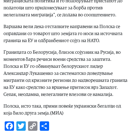
миграциската политика и го подобруваат пристапот до
податоци што придонесуваат за борба против
нелегалната миграција“, се додава во соопштението.
Варшава вели дека отстапките направени на Полска се
оправдани со товарот што земјата го носи на источната
граница на ЕУ и одбранбениот сојуз на НАТО.
Границата со Белорусија, близок сојузник на Русија, во
моментов бара речиси воени средства за заштита.
Полска и ЕУ го обвинуваат белорускиот лидер
Александар Лукашенко за систематско доведување
мигранти од кризните региони до надворешната граница
на ЕУ како средство за вршење притисок врз Западот.
Сепак, неодамна, нелегалните влезови се намалија.
Полска, исто така, прими повеќе украински бегалци од
која било друга земја.(МИА)
Facebook
Twitter
Copy
Share