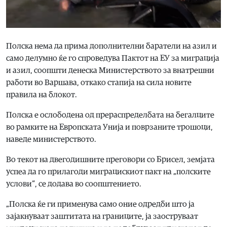
Полска нема да прима дополнителни баратели на азил и
само делумно ќе го спроведува Пактот на ЕУ за миграција
и азил, соопшти денеска Министерството за внатрешни
работи во Варшава, откако стапија на сила новите
правила на блокот.
Полска е ослободена од прераспределбата на бегалците
во рамките на Европската Унија и поврзаните трошоци,
наведе министерството.
Во текот на двегодишните преговори со Брисел, земјата
успеа да го прилагоди миграцискиот пакт на „полските
услови“, се додава во соопштението.
„Полска ќе ги применува само оние одредби што ја
зајакнуваат заштитата на границите, ја заоструваат