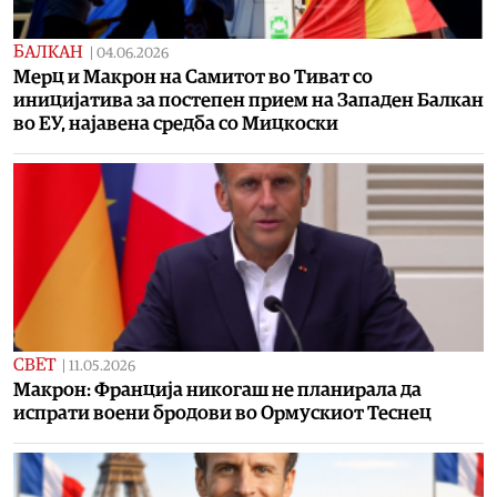
БАЛКАН
|
04.06.2026
Мерц и Макрон на Самитот во Тиват со
иницијатива за постепен прием на Западен Балкан
во ЕУ, најавена средба со Мицкоски
СВЕТ
|
11.05.2026
Макрон: Франција никогаш не планирала да
испрати воени бродови во Ормускиот Теснец