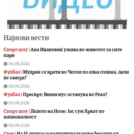
Најнови вести
Спорт шоу
|
Aна Ивановиќ ужива во животот за сите
пари
06.08.2026
Фудбал
|
Мудрик се врати во Челзи по една година, дали
ќе заигра?
06.08.2026
Фудбал
|
Пресврт: Винисиус останува во Реал?
06.08.2026
Спорт шоу
|
Дедото на Ноле: Јас сум Хрват по
националност
06.08.2026
Свет
|
На 15 август се подготвуваат нови бегалци од