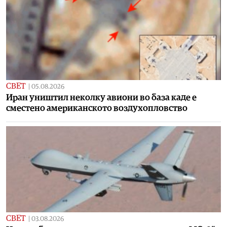
СВЕТ
|
05.08.2026
Иран уништил неколку авиони во база каде е
сместено американското воздухопловство
СВЕТ
|
03.08.2026