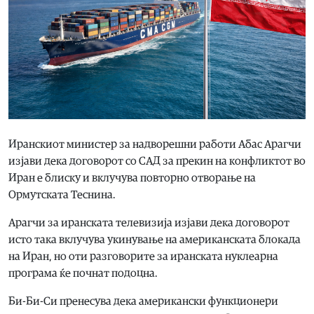
Иранскиот министер за надворешни работи Абас Арагчи
изјави дека договорот со САД за прекин на конфликтот во
Иран е блиску и вклучува повторно отворање на
Ормутската Теснина.
Арагчи за иранската телевизија изјави дека договорот
исто така вклучува укинување на американската блокада
на Иран, но оти разговорите за иранската нуклеарна
програма ќе почнат подоцна.
Би-Би-Си пренесува дека американски функционери