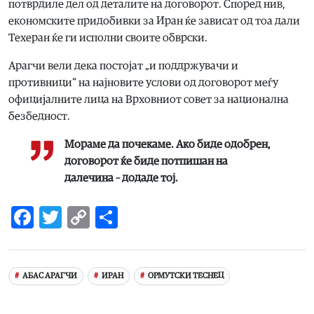
потврдиле дел од деталите на договорот. Според нив,
економските придобивки за Иран ќе зависат од тоа дали
Техеран ќе ги исполни своите обврски.
Арагчи вели дека постојат „и поддржувачи и
противници“ на најновите услови од договорот меѓу
официјалните лица на Врховниот совет за национална
безбедност.
Мораме да почекаме. Ако биде одобрен,
договорот ќе биде потпишан на
далечина – додаде тој.
Facebook
Twitter
Copy
Share
Link
АБАС АРАГЧИ
ИРАН
ОРМУТСКИ ТЕСНЕЦ