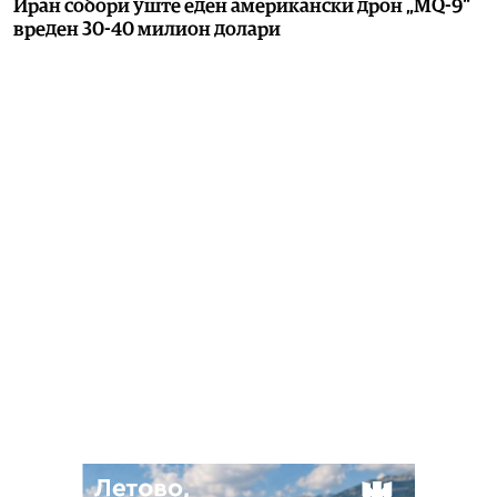
Иран собори уште еден американски дрон „MQ-9“
вреден 30-40 милион долари