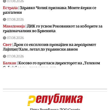
07.08.2026
Естрада
|
Здравко Чолиќ признава: Моите ќерки се
разгалени
07.08.2026
Македонија
|
ДИК го усвои Роковникот за изборите за
градоначалник во Брвеница
07.08.2026
Свет
|
Дрон со експлозив пронајден на аеродромот
Лајпциг/Хале, летал до украински авион
07.08.2026
Балкан
|
Косово го прогласи директорот на „Телеком
Србија“ за персона нон грата
07.08.2026
Балкан
|
Ги „заборави“ Македонците и пресудите во
Стразбур: Радев вели дека Бугарија ги почитува
различните етнички заедници
07.08.2026
Свет
|
Се скараа поради мигрантите: Шпанија ѝ се
закани на Италија со мерки поради воведените