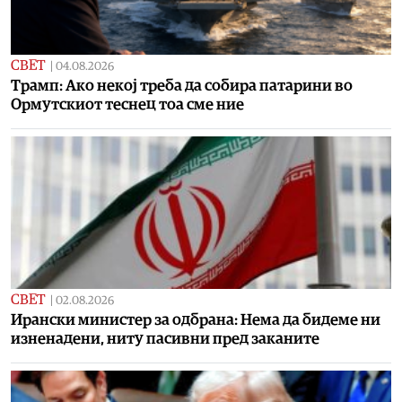
СВЕТ
|
04.08.2026
Tрамп: Ако некој треба да собира патарини во
Ормутскиот теснец тоа сме ние
СВЕТ
|
02.08.2026
Ирански министер за одбрана: Нема да бидеме ни
изненадени, ниту пасивни пред заканите