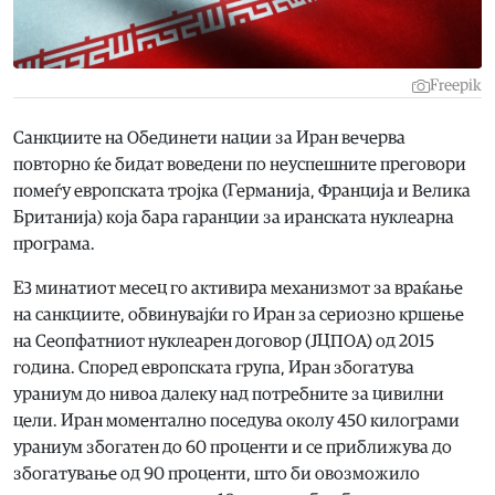
Freepik
Санкциите на Обединети нации за Иран вечерва
повторно ќе бидат воведени по неуспешните преговори
помеѓу европската тројка (Германија, Франција и Велика
Британија) која бара гаранции за иранската нуклеарна
програма.
Е3 минатиот месец го активира механизмот за враќање
на санкциите, обвинувајќи го Иран за сериозно кршење
на Сеопфатниот нуклеарен договор (ЈЦПОА) од 2015
година. Според европската група, Иран збогатува
ураниум до нивоа далеку над потребните за цивилни
цели. Иран моментално поседува околу 450 килограми
ураниум збогатен до 60 проценти и се приближува до
збогатување од 90 проценти, што би овозможило