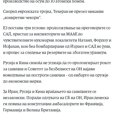
производство на осум до 10 атомски бомби.
Според европската тројка, Техеран не презел никакви
„конкретни чекори“.
Е3 постави три услови: продолжување на преговорите со
САД, пристап за инспекторите на МААЕ до
чувствителните нуклеарни локалитети Натанц, Фордоу и
Исфахан, кои беа бомбардирани од Израел и САД во јуни,
и процес за следење на резервите на збогатен ураниум.
Русија и Кина синоќа не успеаја да го пролонгираат рокот
за санкции и Советот за безбедност на ОН најави
воведување на построги санкции – од ембарго на оружје
до економски мерки.
За Иран, Русија и Кина враќањето на санкциите се
незаконски. Поради одлуката на СБ на ОН, Иран денеска
ги повика на консултации амбасадорите во Франција,
Германија и Велика Британија.