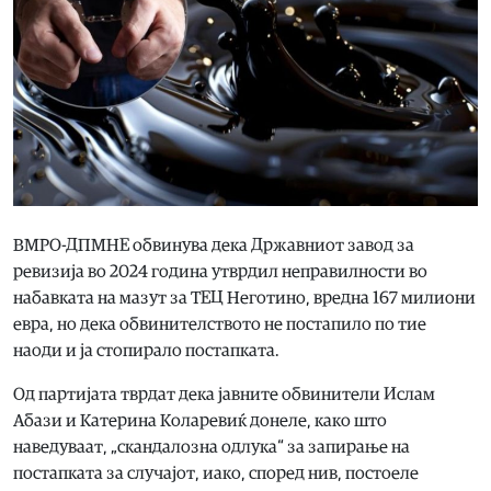
ВМРО-ДПМНЕ обвинува дека Државниот завод за
ревизија во 2024 година утврдил неправилности во
набавката на мазут за ТЕЦ Неготино, вредна 167 милиони
евра, но дека обвинителството не постапило по тие
наоди и ја стопирало постапката.
Од партијата тврдат дека јавните обвинители Ислам
Абази и Катерина Коларевиќ донеле, како што
наведуваат, „скандалозна одлука“ за запирање на
постапката за случајот, иако, според нив, постоеле