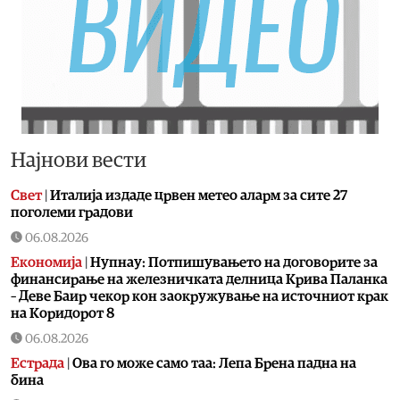
Најнови вести
Свет
|
Италија издаде црвен метео аларм за сите 27
поголеми градови
06.08.2026
Економија
|
Нупнау: Потпишувањето на договорите за
финансирање на железничката делница Крива Паланка
– Деве Баир чекор кон заокружување на источниот крак
на Коридорот 8
06.08.2026
Естрада
|
Ова го може само таа: Лепа Брена падна на
бина