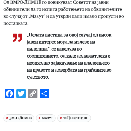
Од ВМРО-ДПМНЕ го повикуваат Советот на јавни
обвинители да го испита работењето на обвинителите
во случајот „Мазут“ и да утврди дали имало пропусти во
постапката.
„Целата вистина за овој случај од висок
јавен интерес мора да излезе на
виделина“, се наведува во
соопштението, од каде додаваат дека е
неопходно зајакнување на владеењето
на правото и довербата на граѓаните во
судството.
Facebook
Twitter
Copy
Share
Link
ВМРО-ДПМНЕ
МАЗУТ
ТЕЦ НЕГОТИНО