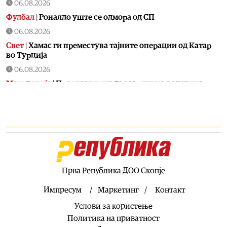
06.08.2026
Фудбал
|
Роналдо уште се одмoра од СП
06.08.2026
Свет
|
Хамас ги преместува тајните операции од Катар
во Турција
06.08.2026
Македонија
|
Проектот нема да заврши на половина
тунел, во слепо, сега имаме целина, вели Мицкоски
06.08.2026
Култура
|
Прекрасна сонатна вечер со виолинистот
Ниек Бар и пијанистот Бен Ким
06.08.2026
Економија
|
Денешното потпишување на договорите е
силен сигнал за довербата што ЕИБ и ЕБОР ја имаат во
Прва Република ДОО Скопје
нашите политики
Импресум
Маркетинг
Контакт
06.08.2026
Услови за користење
Фудбал
|
Meси се враќа во Барселона
Политика на приватност
06.08.2026