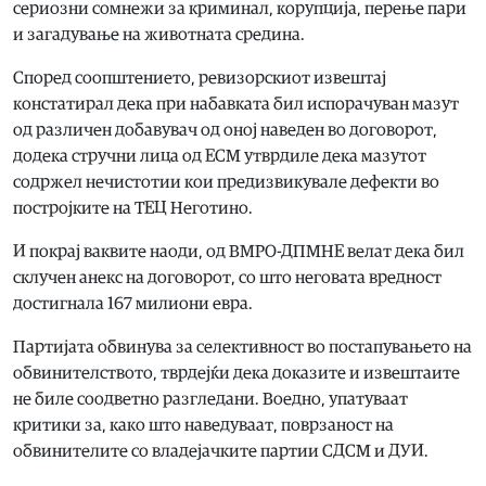
сериозни сомнежи за криминал, корупција, перење пари
и загадување на животната средина.
Според соопштението, ревизорскиот извештај
констатирал дека при набавката бил испорачуван мазут
од различен добавувач од оној наведен во договорот,
додека стручни лица од ЕСМ утврдиле дека мазутот
содржел нечистотии кои предизвикувале дефекти во
постројките на ТЕЦ Неготино.
И покрај ваквите наоди, од ВМРО-ДПМНЕ велат дека бил
склучен анекс на договорот, со што неговата вредност
достигнала 167 милиони евра.
Партијата обвинува за селективност во постапувањето на
обвинителството, тврдејќи дека доказите и извештаите
не биле соодветно разгледани. Воедно, упатуваат
критики за, како што наведуваат, поврзаност на
обвинителите со владејачките партии СДСМ и ДУИ.