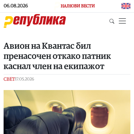
Skip to main content
06.08.2026
НАЈНОВИ ВЕСТИ
Авион на Квантас бил
пренасочен откако патник
каснал член на екипажот
СВЕТ
17.05.2026