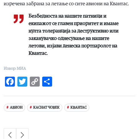
изречена забрана за летање со сите авиони на Квантас.
Безбедноста на нашите патници и
екипажот се главен приоритет и имаме
нулта толеранција за деструктивно или
заканувачко однесување на нашите
летови, изјави денеска портпаролот на
Квантас.
Извор: МИА
Facebook
Twitter
Copy
Share
Link
АВИОН
КАСНАТ ЧОВЕК
КВАНТАС