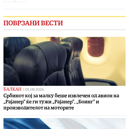
ПОВРЗАНИ ВЕСТИ
БАЛКАН
|
05.08.2026
Србинот кој за малку беше извлечен од авион на
„Рајанер“ ќе ги тужи „Рајанер“, „Боинг“ и
производителот на моторите