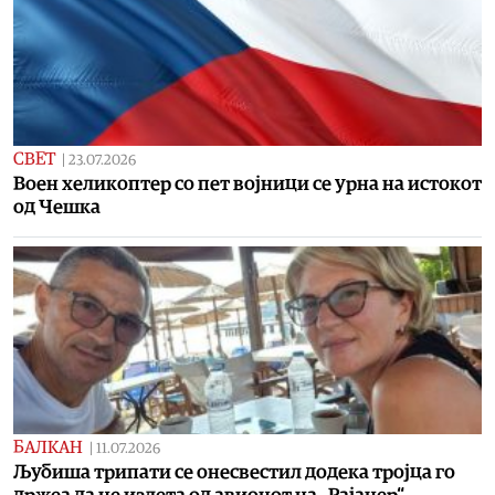
СВЕТ
|
23.07.2026
Воен хеликоптер со пет војници се урна на истокот
од Чешка
БАЛКАН
|
11.07.2026
Љубиша трипати се онесвестил додека тројца го