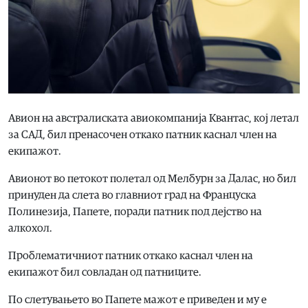
Авион на австралиската авиокомпанија Квантас, кој летал
за САД, бил пренасочен откако патник каснал член на
екипажот.
Авионот во петокот полетал од Мелбурн за Далас, но бил
принуден да слета во главниот град на Француска
Полинезија, Папете, поради патник под дејство на
алкохол.
Проблематичниот патник откако каснал член на
екипажот бил совладан од патниците.
По слетувањето во Папете мажот е приведен и му е