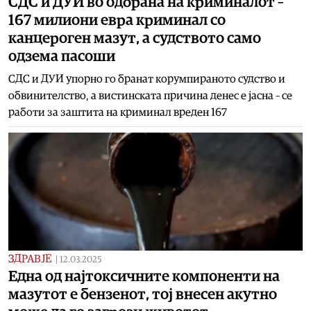
СДС и ДУИ во одбрана на криминалот –
167 милиони евра криминал со
канцероген мазут, а судството само
одзема пасоши
СДС и ДУИ упорно го бранат корумпираното судство и
обвинителство, а вистинската причина денес е јасна – се
работи за заштита на криминал вреден 167
ЗДРАВЈЕ
|
12.03.2025
Една од најтоксичните компоненти на
мазутот е бензенот, тој внесен акутно