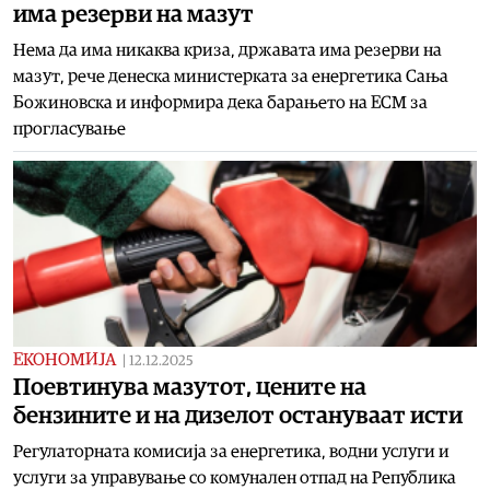
има резерви на мазут
Нема да има никаква криза, државата има резерви на
мазут, рече денеска министерката за енергетика Сања
Божиновска и информира дека барањето на ЕСМ за
прогласување
ЕКОНОМИЈА
|
12.12.2025
Поевтинува мазутот, цените на
бензините и на дизелот остануваат исти
Регулаторната комисија за енергетика, водни услуги и
услуги за управување со комунален отпад на Република