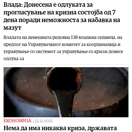
Влада: Донесена е одлуката за
прогласување на кризна состојба од 7
дена поради неможноста за набавка на
мазут
Владата на денешната редовна 138 владина седница, на
предлог на Управувачкиот комитет за координација и
управување со системот за управување со кризи донесе
одлука за
ЕКОНОМИЈА
|
22.12.2025
Нема да има никаква криза, државата