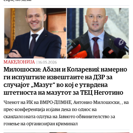
МАКЕДОНИЈА
|
16.05.2026
Милошоски: Абази и Коларевиќ намерно
ги испуштиле извештаите на ДЗР за
случајот „Мазут“ во кој е утврдена
штетноста на мазутот за ТЕЦ Неготино
Членот на ИК на ВМРО-ДПМНЕ, Антонио Милошоски, , на
прес-конференција изјави дека по однос на
скандалозната одлука на Јавното обвинителство за
гонење на организиран криминал