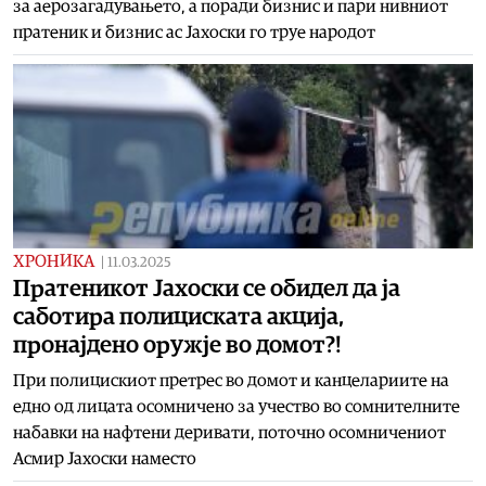
за аерозагадувањето, а поради бизнис и пари нивниот
пратеник и бизнис ас Јахоски го труе народот
ХРОНИКА
|
11.03.2025
Пратеникот Јахоски се обидел да ја
саботира полициската акција,
пронајдено оружје во домот?!
При полицискиот претрес во домот и канцелариите на
едно од лицата осомничено за учество во сомнителните
набавки на нафтени деривати, поточно осомничениот
Асмир Јахоски наместо