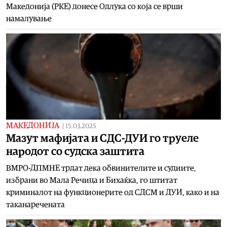
Македонија (РКЕ) донесе Одлука со која се врши
намалување
МАКЕДОНИЈА
|
15.03.2025
Мазут мафијата и СДС-ДУИ го труеле
народот со судска заштита
ВМРО-ДПМНЕ трдат дека обвинителите и судиите,
избрани во Мала Речица и Бихаќка, го штитат
криминалот на функционерите од СДСМ и ДУИ, како и на
таканаречената