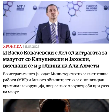
ХРОНИКА
|
11.03.2025
И Васко Ковачевски е дел од истрагата за
мазутот со Капушевски и Јахоски,
вмешани се и роднини на Али Ахмети
Во истрагата што ја водат Министерството за внатрешни
работи (МВР) и Јавното обвинителство за организиран
криминал и корупција, поврзана со злоупотреби при увоз
на мазут,