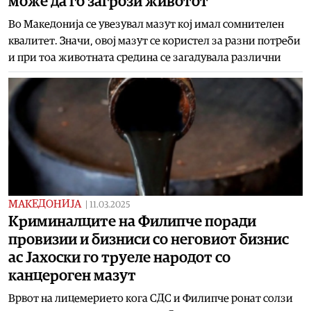
може да го загрози животот
Во Македонија се увезувал мазут кој имал сомнителен
квалитет. Значи, овој мазут се користел за разни потреби
и при тоа животната средина се загадувала различни
МАКЕДОНИЈА
|
11.03.2025
Криминалците на Филипче поради
провизии и бизниси со неговиот бизнис
ас Јахоски го труеле народот со
канцероген мазут
Врвот на лицемерието кога СДС и Филипче ронат солзи