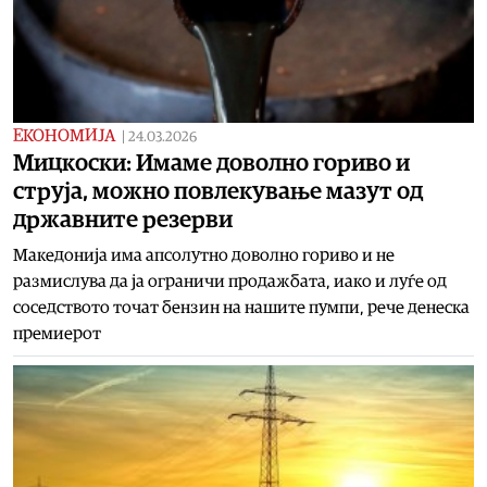
ЕКОНОМИЈА
|
24.03.2026
Мицкоски: Имаме доволно гориво и
струја, можно повлекување мазут од
државните резерви
Македонија има апсолутно доволно гориво и не
размислува да ја ограничи продажбата, иако и луѓе од
соседството точат бензин на нашите пумпи, рече денеска
премиерот