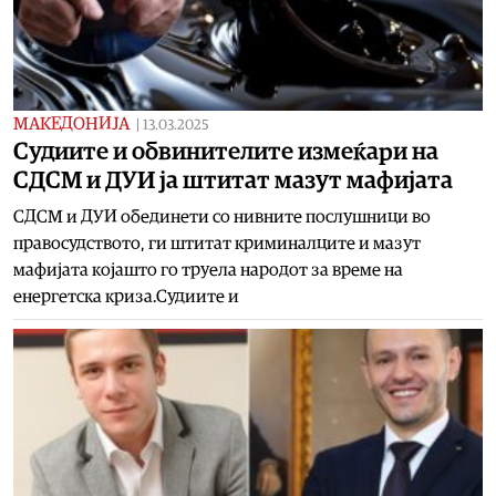
МАКЕДОНИЈА
|
13.03.2025
Судиите и обвинителите измеќари на
СДСМ и ДУИ ја штитат мазут мафијата
СДСМ и ДУИ обединети со нивните послушници во
правосудството, ги штитат криминалците и мазут
мафијата којашто го труела народот за време на
енергетска криза.Судиите и