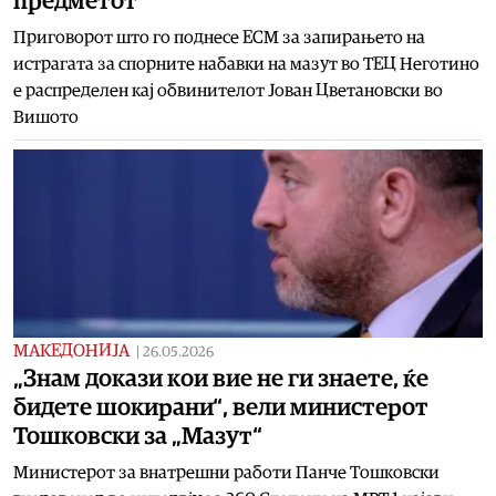
предметот
Приговорот што го поднесе ЕСМ за запирањето на
истрагата за спорните набавки на мазут во ТЕЦ Неготино
е распределен кај обвинителот Јован Цветановски во
Вишото
МАКЕДОНИЈА
|
26.05.2026
„Знам докази кои вие не ги знаете, ќе
бидете шокирани“, вели министерот
Тошковски за „Мазут“
Министерот за внатрешни работи Панче Тошковски