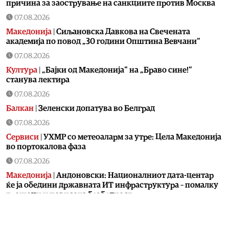
причина за заострување на санкциите против Москва
07.08.2026
Македонија
|
Сиљановска Давкова на Свечената
академија по повод „30 години Општина Вевчани“
07.08.2026
Култура
|
„Бајки од Македонија“ на „Браво сине!“
станува лектира
07.08.2026
Балкан
|
Зеленски допатува во Белград
07.08.2026
Сервиси
|
УХМР со метеоаларм за утре: Цела Македонија
во портокалова фаза
07.08.2026
Македонија
|
Андоновски: Националниот дата-центар
ќе ја обедини државната ИТ инфраструктура – помалку
трошоци и повисока безбедност
07.08.2026
Живот
|
Збогум на 24-часовниот ден: Земјата полека се