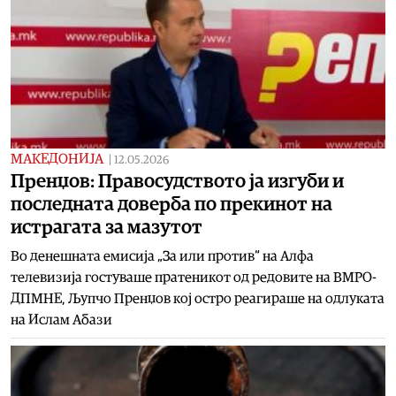
МАКЕДОНИЈА
|
12.05.2026
Пренџов: Правосудството ја изгуби и
последната доверба по прекинот на
истрагата за мазутот
Во денешната емисија „За или против“ на Алфа
телевизија гостуваше пратеникот од редовите на ВМРО-
ДПМНЕ, Љупчо Пренџов кој остро реагираше на одлуката
на Ислам Абази