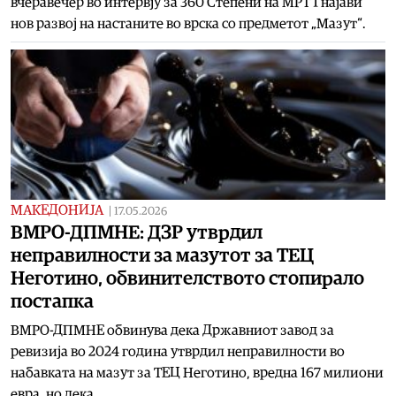
вчеравечер во интервју за 360 Степени на МРТ 1 најави
нов развој на настаните во врска со предметот „Мазут“.
МАКЕДОНИЈА
|
17.05.2026
ВМРО-ДПМНЕ: ДЗР утврдил
неправилности за мазутот за ТЕЦ
Неготино, обвинителството стопирало
постапка
ВМРО-ДПМНЕ обвинува дека Државниот завод за
ревизија во 2024 година утврдил неправилности во
набавката на мазут за ТЕЦ Неготино, вредна 167 милиони
евра, но дека