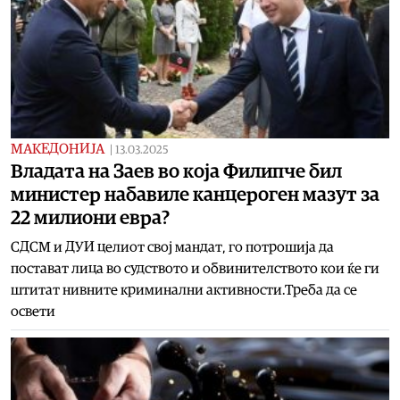
МАКЕДОНИЈА
|
13.03.2025
Владата на Заев во која Филипче бил
министер набавиле канцероген мазут за
22 милиони евра?
СДСМ и ДУИ целиот свој мандат, го потрошија да
постават лица во судството и обвинителството кои ќе ги
штитат нивните криминални активности.Треба да се
освети