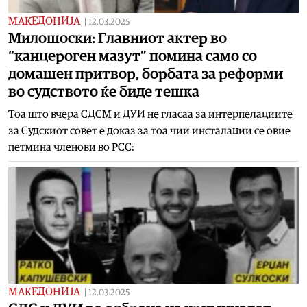
МАКЕДОНИЈА
|
12.03.2025
Милошоски: Главниот актер во
“канцероген мазут” помина само со
домашен притвор, борбата за реформи
во судството ќе биде тешка
Тоа што вчера СДСМ и ДУИ не гласаа за интерпелациите
за Судскиот совет е доказ за тоа чии инсталации се овие
петмина членови во РСС:
МАКЕДОНИЈА
|
12.03.2025