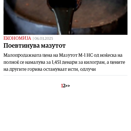
ЕКОНОМИЈА
|
06.03.2025
Поевтинува мазутот
Малопродажната цена на Мазутот М-1 НС од ноќеска на
полноќ се намалува за 1,451 денари за килограм, а цените
на другите горива остануваат исти, одлучи
1
2
>>