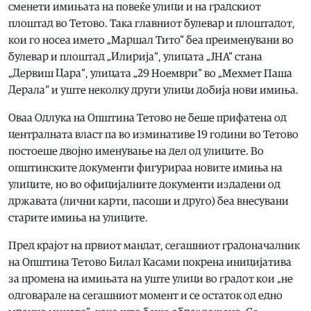
сменети имињата на повеќе улици и на градскиот
плоштад во Тетово. Така главниот булевар и плоштадот,
кои го носеа името „Маршал Тито“ беа преименувани во
булевар и плоштад „Илирија“, улицата „ЈНА“ стана
„Дервиш Цара“, улицата „29 Ноември“ во „Мехмет Паша
Дерала“ и уште неколку други улици добија нови имиња.
Оваа Одлука на Општина Тетово не беше прифатена од
централната власт па во изминативе 19 години во Тетово
постоеше двојно именување на дел од улиците. Во
општинските документи фигурираа новите имиња на
улиците, но во официјалните документи издадени од
државата (лични карти, пасоши и друго) беа внесувани
старите имиња на улиците.
Пред крајот на првиот мандат, сегашниот градоначалник
на Општина Тетово Билал Касами покрена иницијатива
за промена на имињата на уште улици во градот кои „не
одговарале на сегашниот момент и се остаток од едно