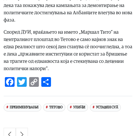
дека таа покажува дека кампањата за демонтирање на
политичките достигнувања на Албанците влегува во нова
фаза.
Според ДУИ, враќањето на името „Маршал Тито“ на
централниот плоштад во Тетово е само најнов знак на
една реалност што секој ден станува сè поочигледна, а тоа
е дека „државните институции се користат за бришење
на трагите од еднаквоста која е стекнувана со децении
политички напори“.
Facebook
Twitter
Copy
Share
Link
ПРЕИМЕНУВАЊЕ
ТЕТОВО
УЛИЦИ
УСТАВЕН СУД