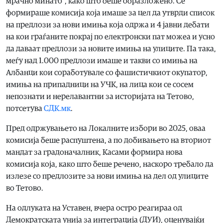
мрачно минато“, како што беше образложено. Се
формираше комисија која имаше за цел да утврди список
на предлози за нови имиња која одржа и 4 јавни дебати
на кои граѓаните покрај по електронски пат можеа и усно
да даваат предлози за новите имиња на улиците. Па така,
меѓу над 1.000 предлози имаше и такви со имиња на
Албанци кои соработувале со фашистичкиот окупатор,
имиња на припадници на УЧК, на лица кои се сосем
непознати и нерелавантни за историјата на Тетово,
потсетува
СДК.мк
.
Пред одржувањето на Локалните избори во 2025, оваа
комисија беше распуштена, а по добивањето на вториот
мандат за градоначалник, Касами формира нова
комисија која, како што беше речено, наскоро требало да
излезе со предлозите за нови имиња на дел од улиците
во Тетово.
На одлуката на Уставен, вчера остро реагираа од
Демократската унија за интеграција (ДУИ), оценувајќи