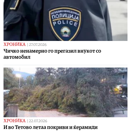
ХРОНИКА
|
27.07.2026
Чичко ненамерно го прегазил внукот со
автомобил
ХРОНИКА
|
22.07.2026
И во Тетово летаа покриви и ќерамиди