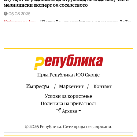
медицински експерт од соседството
06.08.2026
Кујнски тефтер
|
Подзаборавени јадења од нашите баби
(втор дел)
06.08.2026
Ракомет
|
Победа над Фарски острови на младите на
македонски ракометари на ЕП во Србија
06.08.2026
Хроника
|
Тешко повреден 16-годишник на мотор
Прва Република ДОО Скопје
06.08.2026
Свет
|
Ал Арабија: Иран и Оман ја усогласија рамката за
Импресум
Маркетинг
Контакт
отворање на Ормуската Теснина
Услови за користење
06.08.2026
Политика на приватност
Балкан
|
Грците спречиле во Нови Сад да се постави
Архива
споменик наречен „Мајка Македонија“
06.08.2026
© 2026 Република. Сите права се задржани.
Хроника
|
Детали за сообраќајката кај Битола, познат
идентитетот на повредените