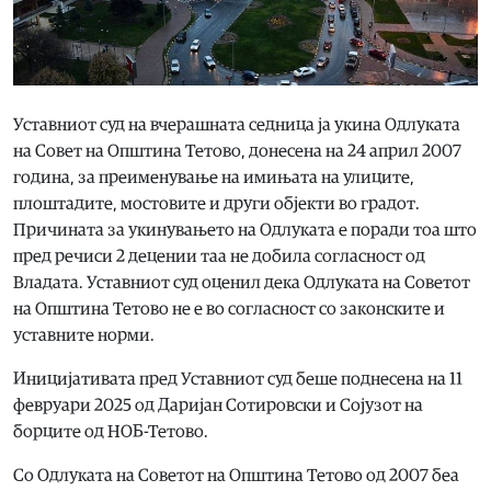
Уставниот суд на вчерашната седница ја укина Одлуката
на Совет на Општина Тетово, донесена на 24 април 2007
година, за преименување на имињата на улиците,
плоштадите, мостовите и други објекти во градот.
Причината за укинувањето на Одлуката е поради тоа што
пред речиси 2 децении таа не добила согласност од
Владата. Уставниот суд оценил дека Одлуката на Советот
на Општина Тетово не е во согласност со законските и
уставните норми.
Иницијативата пред Уставниот суд беше поднесена на 11
февруари 2025 од Даријан Сотировски и Сојузот на
борците од НОБ-Тетово.
Со Одлуката на Советот на Општина Тетово од 2007 беа