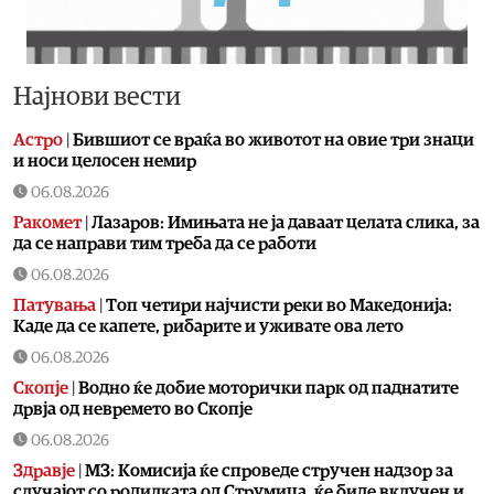
Најнови вести
Астро
|
Бившиот се враќа во животот на овие три знаци
и носи целосен немир
06.08.2026
Ракомет
|
Лазаров: Имињата не ја даваат целата слика, за
да се направи тим треба да се работи
06.08.2026
Патувања
|
Топ четири најчисти реки во Македонија:
Каде да се капете, рибарите и уживате ова лето
06.08.2026
Скопје
|
Водно ќе добие моторички парк од паднатите
дрвја од невремето во Скопје
06.08.2026
Здравје
|
МЗ: Комисија ќе спроведе стручен надзор за
случајот со родилката од Струмица, ќе биде вклучен и