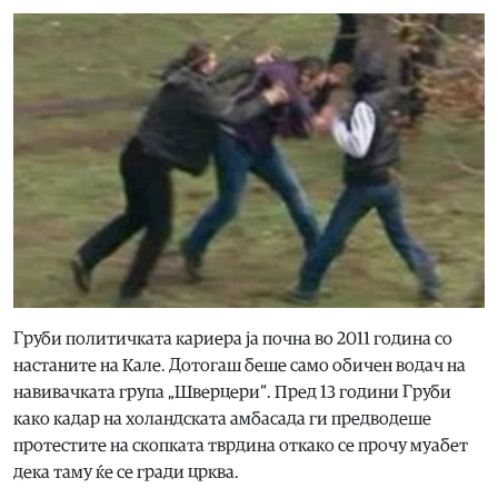
Груби политичката кариера ја почна во 2011 година со
настаните на Кале. Дотогаш беше само обичен водач на
навивачката група „Шверцери“. Пред 13 години Груби
како кадар на холандската амбасада ги предводеше
протестите на скопката тврдина откако се прочу муабет
дека таму ќе се гради црква.