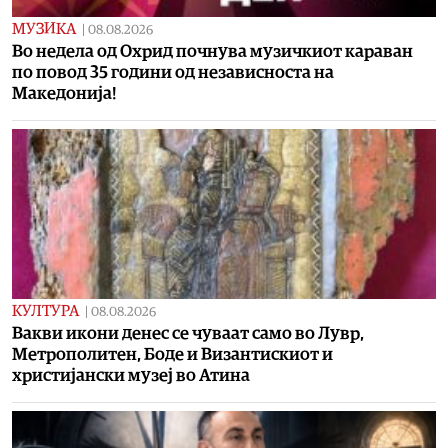
МУЗИКА
|
08.08.2026
Во недела од Охрид почнува музичкиот караван
по повод 35 години од независноста на
Македонија!
КУЛТУРА
|
08.08.2026
Вакви икони денес се чуваат само во Лувр,
Метрополитен, Боде и Византискиот и
христијански музеј во Атина