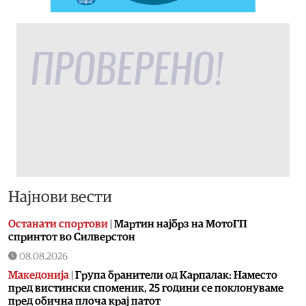
Најнови вести
Останати спортови
|
Мартин најбрз на МотоГП
спринтот во Силверстон
08.08.2026
Македонија
|
Група бранители од Карпалак: Наместо
пред вистински споменик, 25 години се поклонуваме
пред обична плоча крај патот