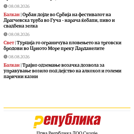
08.08.2026
Балкан
|
Орбан дојде во Србија на фестивалот на
Драгчевска труба во Гуча – нарача ќебапи, пиво и
свадбена зелка
08.08.2026
Свет
|
Турција го ограничува пловењето на трговски
бродови во Црното Море преку Дарданелите
08.08.2026
Балкан
|
Трајно одземање возачка дозвола за
управување возило под дејство на алкохол и големи
парични казни
08.08.2026
Свет
|
Повеќе од 178.000 мигранти во последните
неколку месеци ја напуштија Јужна Африка
08.08.2026
Свет
|
Иран: Отворањето на Ормутскиот Теснец зависи
од САД
08.08.2026
Прва Република ДОО Скопје