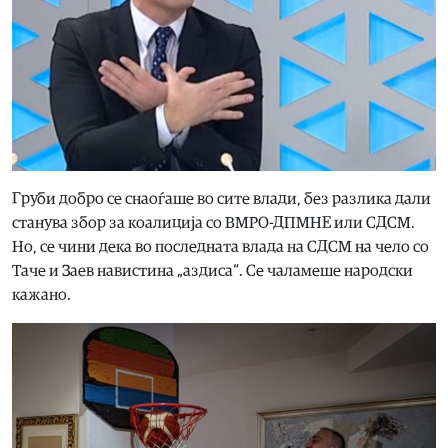
Груби добро се снаоѓаше во сите влади, без разлика дали
станува збор за коалиција со ВМРО-ДПМНЕ или СДСМ.
Но, се чини дека во последната влада на СДСМ на чело со
Таче и Заев навистина „аздиса“. Се чаламеше народски
кажано.