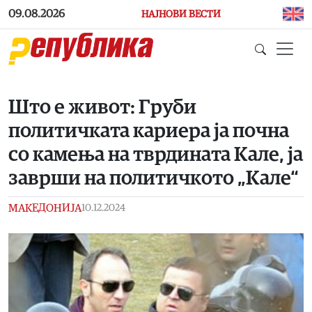
Skip to main content
09.08.2026
НАЈНОВИ ВЕСТИ
Што е живот: Груби
политичката кариера ја почна
со камења на тврдината Кале, ја
заврши на политичкото „Кале“
МАКЕДОНИЈА
10.12.2024