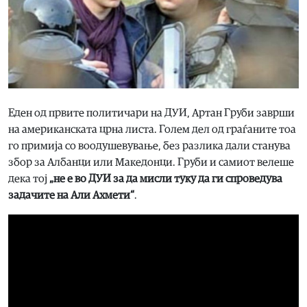
Еден од првите политичари на ДУИ, Артан Груби заврши
на американската црна листа. Голем дел од граѓаните тоа
го примија со воодушевување, без разлика дали станува
збор за Албанци или Македонци. Груби и самиот велеше
дека тој
„не е во ДУИ за да мисли туку да ги спроведува
задачите на Али Ахмети“
.