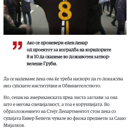
Ако се проневери еден денар
од проектот за изградба на коридорите
8 и 10 да скапеме во доживотен затвор-
велеше Груби.
Да се надеваме дека ова ќе треба наскоро да го докажува
низ судските институции и Обвинителството.
Но, сепак на американската црна листа заглави за она
што е негова специјалност, а тоа е корупцијата. Во
образложението на Стејт Департментот стои дека со
судијата Енвер Беџети чувале во фиока предмети за Сашо
Мијалков.