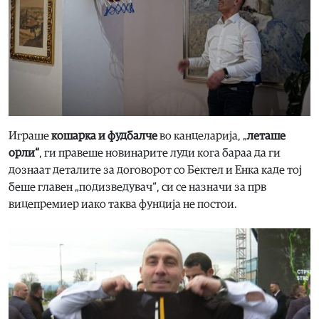
Играше
кошарка и фудбалче
во канцеларија, „
леташе
орли“
, ги правеше новинарите луди кога бараа да ги
дознаат деталите за договорот со Бектел и Енка каде тој
беше главен „подизведувач“, си се назначи за прв
вицепремиер иако таква фунција не постои.