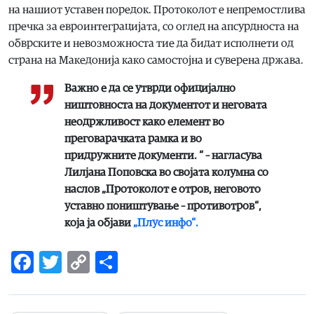
на нашиот уставен поредок. Протоколот е непремостлива
пречка за евроинтеграцијата, со оглед на апсурдноста на
обврските и невозможноста тие да бидат исполнети од
страна на Македонија како самостојна и суверена држава.
Важно е да се утврди официјално
ништовноста на документот и неговата
неодржливост како елемент во
преговарачката рамка и во
придружните документи. “ – нагласува
Лилјана Поповска во својата колумна со
наслов „Протоколот е отров, неговото
уставно поништување – противотров“,
која ја објави
„Плус инфо“.
Facebook
Twitter
Copy
Share
Link