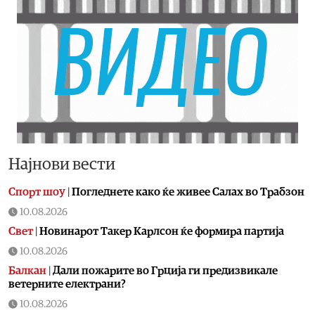
Најнови вести
Спорт шоу
|
Погледнете како ќе живее Салах во Трабзон
10.08.2026
Свет
|
Новинарот Такер Карлсон ќе формира партија
10.08.2026
Балкан
|
Дали пожарите во Грција ги предизвикале
ветерните електрани?
10.08.2026