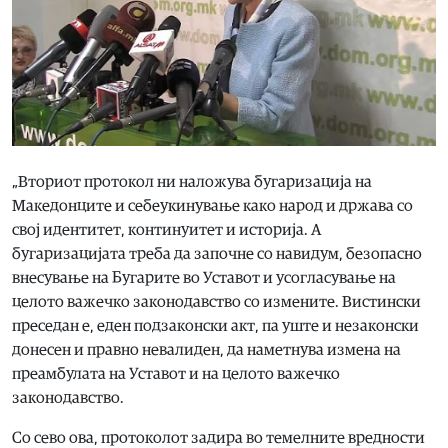
„Вториот протокол ни наложува бугаризација на
Македонците и себеукинување како народ и држава со
свој идентитет, континуитет и историја. А
бугаризацијата треба да започне со навидум, безопасно
внесување на Бугарите во Уставот и усогласување на
целото важечко законодавство со измените. Вистински
преседан е, еден подзаконски акт, па уште и незаконски
донесен и правно невалиден, да наметнува измена на
преамбулата на Уставот и на целото важечко
законодавство.
Со сево ова, протоколот задира во темелните вредности