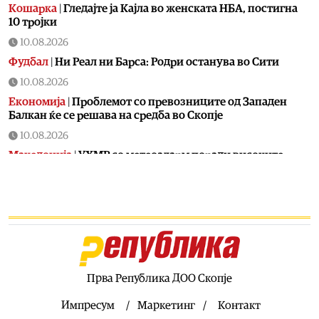
Кошарка
|
Гледајте ја Кајла во женската НБА, постигна
10 тројки
10.08.2026
Фудбал
|
Ни Реал ни Барса: Родри останува во Сити
10.08.2026
Економија
|
Проблемот со превозниците од Западен
Балкан ќе се решава на средба во Скопје
10.08.2026
Македонија
|
УХМР со метеоаларм поради високите
температури!
10.08.2026
Фудбал
|
Поразот од Шкендија му пресуди: Фабијани
веќе не е тренер на Вардар
10.08.2026
Хроника
|
Двегодишно дете затруено со лекови во
Куманово
Прва Република ДОО Скопје
10.08.2026
Импресум
Маркетинг
Контакт
Балкан
|
Снимале голи деца на плажа – во Истра