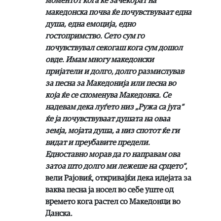
моментот кога ќе зачекорат на
македонска почва ќе почувствуваат една
душа, една емоција, едно
гостопримство. Сето сум го
почувствувал секогаш кога сум дошол
овде. Имам многу македонски
пријатели и долго, долго размислував
за песна за Македонија или песна во
која ќе се споменува Македонка. Се
надевам дека луѓето низ „Ружа са југа“
ќе ја почувствуваат душата на оваа
земја, мојата душа, а низ спотот ќе ги
видат и преубавите предели.
Едноставно морав да го направам ова
затоа што долго ми лежеше на срцето“
,
вели Рајовиќ, откривајќи дека идејата за
ваква песна ја носел во себе уште од
времето кога растел со Македонци во
Данска.