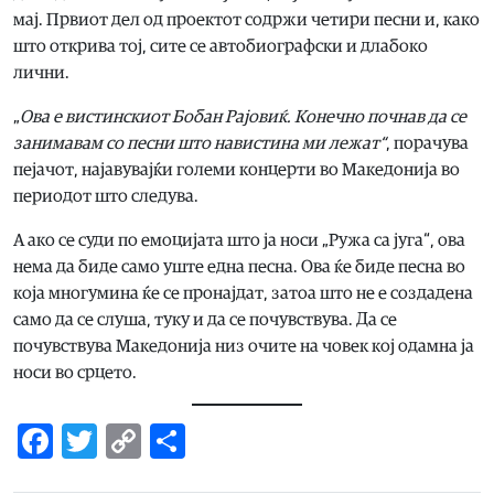
мај. Првиот дел од проектот содржи четири песни и, како
што открива тој, сите се автобиографски и длабоко
лични.
„
Ова е вистинскиот Бобан Рајовиќ. Конечно почнав да се
занимавам со песни што навистина ми лежат“
, порачува
пејачот, најавувајќи големи концерти во Македонија во
периодот што следува.
А ако се суди по емоцијата што ја носи „Ружа са југа“, ова
нема да биде само уште една песна. Ова ќе биде песна во
која многумина ќе се пронајдат, затоа што не е создадена
само да се слуша, туку и да се почувствува. Да се
почувствува Македонија низ очите на човек кој одамна ја
носи во срцето.
Facebook
Twitter
Copy
Share
Link