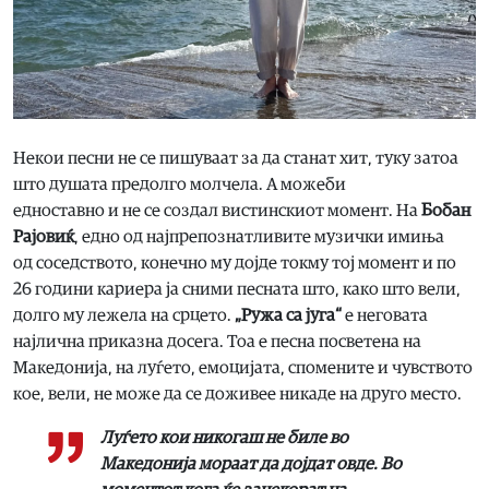
Некои песни не се пишуваат за да станат хит, туку затоа
што душата предолго молчела. А можеби
едноставно и не се создал вистинскиот момент. На
Бобан
Рајовиќ
, едно од најпрепознатливите музички имиња
од соседството, конечно му дојде токму тој момент и по
26 години кариера ја сними песната што, како што вели,
долго му лежела на срцето.
„Ружа са југа“
е неговата
најлична приказна досега. Тоа е песна посветена на
Македонија, на луѓето, емоцијата, спомените и чувството
кое, вели, не може да се доживее никаде на друго место.
Луѓето кои никогаш не биле во
Македонија мораат да дојдат овде. Во