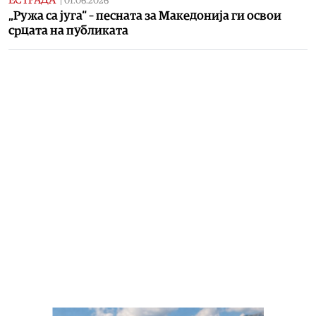
|
01.06.2026
„Ружа са југа“ – песната за Македонија ги освои
срцата на публиката