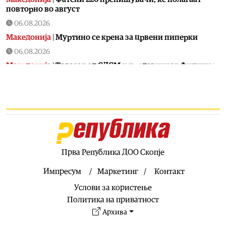
повторно во август
06.08.2026
Македонија
|
Mуртино се крена за црвени пиперки
06.08.2026
Македонија
|
Талогот од СДСМ и предавникот Филипче
никогаш не го решавале проблемот со водата во
Гостивар
06.08.2026
Сцена
|
Најголемите светски ѕвезди пристигнуваат на
Sea Dance, влезот бесплатен со регистрација
06.08.2026
Сцена
|
Спектакуларен концерт на Дупер во преполниот
Прва Република ДОО Скопје
Антички театар во Охрид
Импресум
Маркетинг
Контакт
06.08.2026
Услови за користење
Свет
|
Нигерија ослободи над 300 киднапирани лица во
северно-централниот регион на земјата
Политика на приватност
Архива
06.08.2026