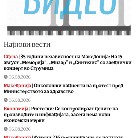
Најнови вести
Сцена
|
35 години независност на Македонија: На 15
август „Меморија“, „Мизар“ и „Синтезис“ со заеднички
концерт во Струмица
06.08.2026
Македонија
|
Онколошки пациенти на протест пред
Министерството за здравство
06.08.2026
Економија
|
Ристески: Се контролираат цените на
производите и инфлацијата, засега нема нови
економски мерки
06.08.2026
Македонија
|
Фатени 226 препишувачи, ќе полагаат