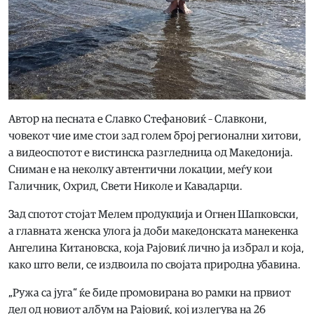
Автор на песната е Славко Стефановиќ – Славкони,
човекот чие име стои зад голем број регионални хитови,
а видеоспотот е вистинска разгледница од Македонија.
Сниман е на неколку автентични локации, меѓу кои
Галичник, Охрид, Свети Николе и Кавадарци.
Зад спотот стојат Мелем продукција и Огнен Шапковски,
а главната женска улога ја доби македонската манекенка
Ангелина Китановска, која Рајовиќ лично ја избрал и која,
како што вели, се издвоила по својата природна убавина.
„Ружа са југа“ ќе биде промовирана во рамки на првиот
дел од новиот албум на Рајовиќ, кој излегува на 26