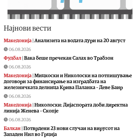
Најнови вести
Македонија
|
Aнализита на водата дури на 20 август
06.08.2026
Фудбал
|
Вака беше пречекан Салах во Трабзон
06.08.2026
Македонија
|
Мицкоски и Николоски на потпишување
договори за финансирање на изградбата на
железничката делница Крива Паланка – Деве Баир
06.08.2026
Македонија
|
Николоски: Дијаспората доби директна
линија Женева – Скопје
06.08.2026
Балкан
|
Потврдени 23 нови случаи на вирусот на
Западен Нил во Грција