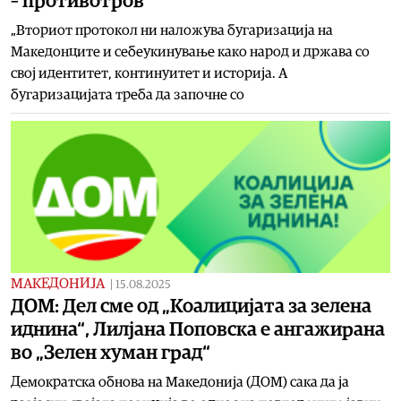
– противотров
„Вториот протокол ни наложува бугаризација на
Македонците и себеукинување како народ и држава со
свој идентитет, континуитет и историја. А
бугаризацијата треба да започне со
МАКЕДОНИЈА
|
15.08.2025
ДОМ: Дел сме од „Коалицијата за зелена
иднина“, Лилјана Поповска е ангажирана
во „Зелен хуман град“
Демократска обнова на Македонија (ДОМ) сака да ја