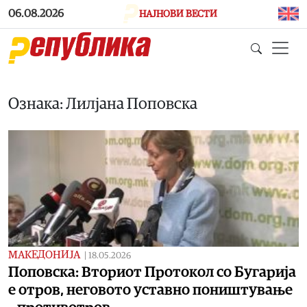
Skip to main content
06.08.2026
НАЈНОВИ ВЕСТИ
Ознака: Лилјана Поповска
МАКЕДОНИЈА
|
18.05.2026
Поповска: Вториот Протокол со Бугарија
е отров, неговото уставно поништување