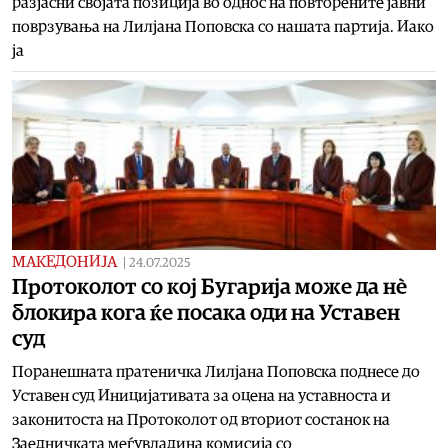
разјасни својата позиција во однос на повторените јавни
поврзувања на Лилјана Поповска со нашата партија. Иако
ја
МАКЕДОНИЈА
|
24.07.2025
Протоколот со кој Бугарија може да нѐ
блокира кога ќе посака оди на Уставен
суд
Поранешната пратеничка Лилјана Поповска поднесе до
Уставен суд Иницијативата за оцена на уставноста и
законитоста на Протоколот од вториот состанок на
Заедничката меѓувладина комисија со