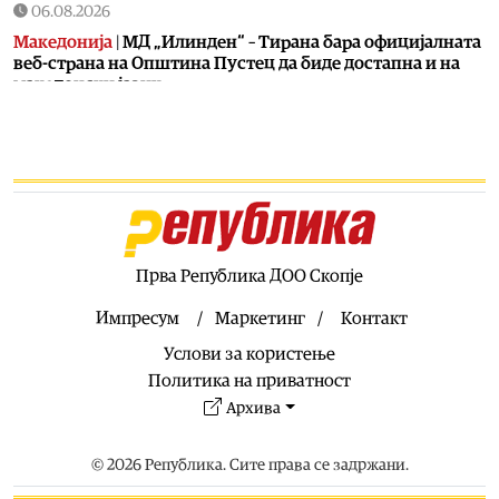
06.08.2026
Македонија
|
МД „Илинден“ – Тирана бара официјалната
веб-страна на Општина Пустец да биде достапна и на
македонски јазик
06.08.2026
Свет
|
МИ6 е најмоќна тајна служба, каде е ЦИА
06.08.2026
Македонија
|
МВР со засилени сообраќајни контроли во
рамки на „Роудпол“: Фокус на брзината и безбедноста
на патиштата
Прва Република ДОО Скопје
06.08.2026
Свет
|
Португалија заплени пет тони кокаин на брод
Импресум
Маркетинг
Контакт
06.08.2026
Услови за користење
Балкан
|
Француска групација влегува во проектот за
Политика на приватност
електрично поврзување меѓу Грција и Кипар
Архива
06.08.2026
Свет
|
Папата Лав во ноември на јужноамериканска
© 2026 Република. Сите права се задржани.
турнеја: Ќе ги посети Уругвај, Аргентина и Перу