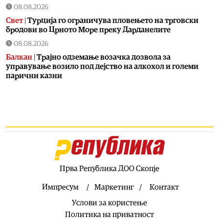
08.08.2026
Свет
|
Турција го ограничува пловењето на трговски
бродови во Црното Море преку Дарданелите
08.08.2026
Балкан
|
Трајно одземање возачка дозвола за
управување возило под дејство на алкохол и големи
парични казни
08.08.2026
Свет
|
Повеќе од 178.000 мигранти во последните
неколку месеци ја напуштија Јужна Африка
08.08.2026
Свет
|
Иран: Отворањето на Ормутскиот Теснец зависи
од САД
08.08.2026
Прва Република ДОО Скопје
Останати спортови
|
Катерина Ацевска светска
вицешампионка во џиу-џицу
Импресум
Маркетинг
Контакт
08.08.2026
Услови за користење
Патувања
|
Матера – градот од камен кој како феникс се
Политика на приватност