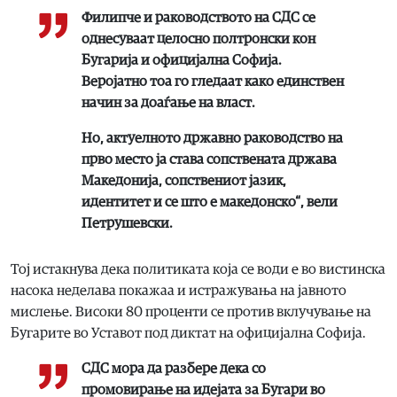
Филипче и раководството на СДС се
однесуваат целосно полтронски кон
Бугарија и официјална Софија.
Веројатно тоа го гледаат како единствен
начин за доаѓање на власт.
Но, актуелното државно раководство на
прво место ја става сопствената држава
Македонија, сопствениот јазик,
идентитет и се што е македонско“, вели
Петрушевски.
Тој истакнува дека политиката која се води е во вистинска
насока неделава покажаа и истражувања на јавното
мислење. Високи 80 проценти се против вклучување на
Бугарите во Уставот под диктат на официјална Софија.
СДС мора да разбере дека со
промовирање на идејата за Бугари во