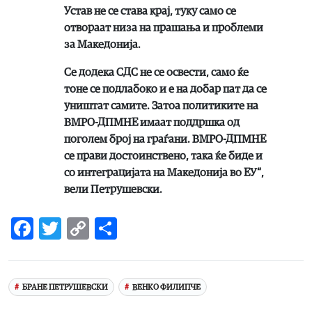
Устав не се става крај, туку само се
отвораат низа на прашања и проблеми
за Македонија.
Се додека СДС не се освести, само ќе
тоне се подлабоко и е на добар пат да се
уништат самите. Затоа политиките на
ВМРО-ДПМНЕ имаат поддршка од
поголем број на граѓани. ВМРО-ДПМНЕ
се прави достоинствено, така ќе биде и
со интеграцијата на Македонија во ЕУ“,
вели Петрушевски.
Facebook
Twitter
Copy
Share
Link
БРАНЕ ПЕТРУШЕВСКИ
ВЕНКО ФИЛИПЧЕ