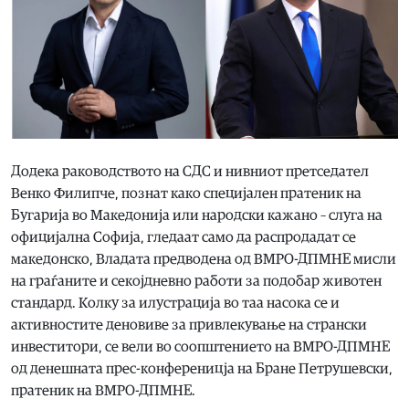
Додека раководството на СДС и нивниот претседател
Венко Филипче, познат како специјален пратеник на
Бугарија во Македонија или народски кажано – слуга на
официјална Софија, гледаат само да распродадат се
македонско, Владата предводена од ВМРО-ДПМНЕ мисли
на граѓаните и секојдневно работи за подобар животен
стандард. Колку за илустрација во таа насока се и
активностите деновиве за привлекување на странски
инвеститори, се вели во соопштението на ВМРО-ДПМНЕ
од денешната прес-конференицја на Бране Петрушевски,
пратеник на ВМРО-ДПМНЕ.