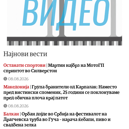
Најнови вести
Останати спортови
|
Мартин најбрз на МотоГП
спринтот во Силверстон
08.08.2026
Македонија
|
Група бранители од Карпалак: Наместо
пред вистински споменик, 25 години се поклонуваме
пред обична плоча крај патот
08.08.2026
Балкан
|
Орбан дојде во Србија на фестивалот на
Драгчевска труба во Гуча – нарача ќебапи, пиво и
свадбена зелка