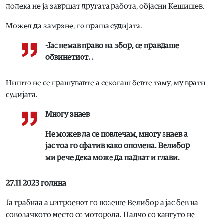
додека не ја завршат другата работа, објасни Кешишев.
Можел да замрзне, го праша судијата.
-Јас немав право на збор, се правдаше
обвинетиот. .
Ништо не се прашувавте а секогаш бевте таму, му врати
судијата.
Многу знаев
Не можев да се повлечам, многу знаев а
јас тоа го сфатив како опомена. Велибор
ми рече дека може да паднат и глави.
27.11 2023 година
Ја грабнаа а цитроенот го возеше Велибор а јас бев на
совозачкото место со моторола. Палчо со кангуто не