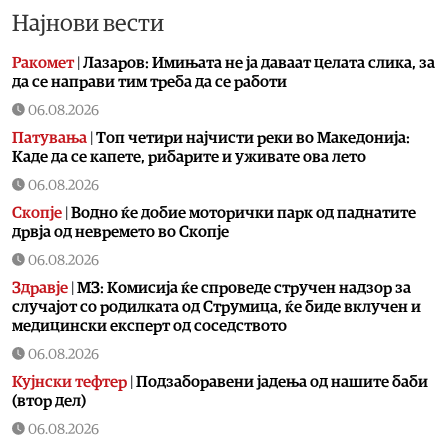
Најнови вести
Ракомет
|
Лазаров: Имињата не ја даваат целата слика, за
да се направи тим треба да се работи
06.08.2026
Патувања
|
Топ четири најчисти реки во Македонија:
Каде да се капете, рибарите и уживате ова лето
06.08.2026
Скопје
|
Водно ќе добие моторички парк од паднатите
дрвја од невремето во Скопје
06.08.2026
Здравје
|
МЗ: Комисија ќе спроведе стручен надзор за
случајот со родилката од Струмица, ќе биде вклучен и
медицински експерт од соседството
06.08.2026
Кујнски тефтер
|
Подзаборавени јадења од нашите баби
(втор дел)
06.08.2026