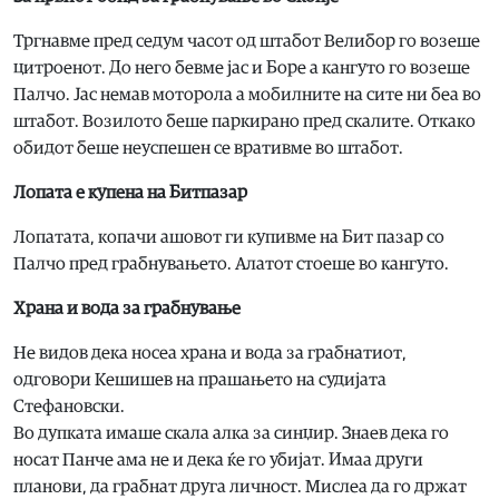
Тргнавме пред седум часот од штабот Велибор го возеше
цитроенот. До него бевме јас и Боре а кангуто го возеше
Палчо. Јас немав моторола а мобилните на сите ни беа во
штабот. Возилото беше паркирано пред скалите. Откако
обидот беше неуспешен се вративме во штабот.
Лопата е купена на Битпазар
Лопатата, копачи ашовот ги купивме на Бит пазар со
Палчо пред грабнувањето. Алатот стоеше во кангуто.
Храна и вода за грабнување
Не видов дека носеа храна и вода за грабнатиот,
одговори Кешишев на прашањето на судијата
Стефановски.
Во дупката имаше скала алка за синџир. Знаев дека го
носат Панче ама не и дека ќе го убијат. Имаа други
планови, да грабнат друга личност. Мислеа да го држат