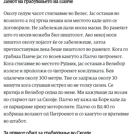
Денот на грабувањето на Панче
Околу седум часот стигнавме во Велес. Јас останав во
возилото а тој тргна пешки кон местото каде што се
договориле. Не забележав дали носеа маски. Во ранецот
што го носев можеби бил пиштолот. Ако некој носи
пиштол околу појасот ќе се забележеше, затоа
претпоставувам дека беше пиштолот во ранецот. Кога го
грабнаа Панче јас го возев кангуто а Палчо цитроенот.
Кога стигавме во местото Рудник, јас останав а Велибор
излезе и продолжи со цитроенот кон дупката. Бев
одалечен околу 300 метри. Тие се задржаа околу 30
минути кога слушнав истрел но не толку силен. Се
вратија и Велибор седна до мене. Ми кажуваше да возам
по стариот пат за Скопје. Палчо му кажа на Боре каде да
се паркираме преку моторолите. Палчо со Вд 40 го
избриша воланот од Цитроенот и со кангуто се вративме
во штабот.
За првиот обид за грабнување во Скопје