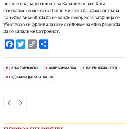
чекаше под надвозникот за Качанички пат. Кога
стигнавме на местото Палчо ми кажа да одам настрана
кон една викендица да не наиде некој. Кога завршија со
убиството ги фрлив алатите отидовме на една рамница
да го запалиме цитроенот.
Facebook
Twitter
Copy
Share
Link
ВАЊА ЃОРЧЕВСКА
ВЕЛИБОР МАНЕВ
ПАНЧЕ ЖЕЖОВСКИ
СУДЕЊЕ ЗА ВАЊА И ПАНЧЕ