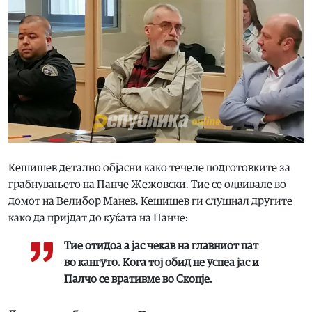
Кешишев детално објасни како течеле подготовките за
грабнувањето на Панче Жежовски. Тие се одвивале во
домот на Велибор Манев. Кешишев ги слушнал другите
како да пријдат до куќата на Панче:
Тие отидоа а јас чекав на главниот пат
во кангуто. Кога тој обид не успеа јас и
Палчо се вративме во Скопје.