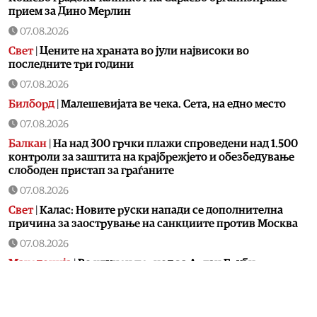
прием за Дино Мерлин
07.08.2026
Свет
|
Цените на храната во јули највисоки во
последните три години
07.08.2026
Билборд
|
Малешевијата ве чека. Сета, на едно место
07.08.2026
Балкан
|
На над 300 грчки плажи спроведени над 1.500
контроли за заштита на крајбрежјето и обезбедување
слободен пристап за граѓаните
07.08.2026
Свет
|
Калас: Новите руски напади се дополнителна
причина за заострување на санкциите против Москва
07.08.2026
Македонија
|
Во клучен период за Артан Груби,
неговиот адвокат одмара
07.08.2026
Свет
|
Санчез свика координативен состанок за