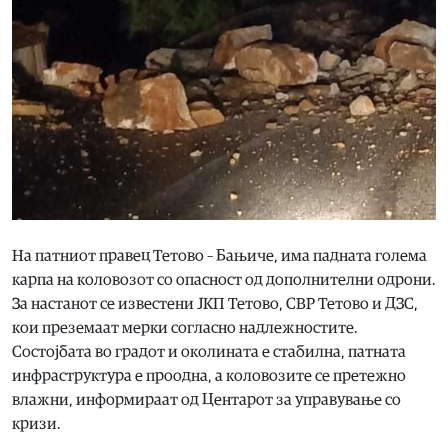
На патниот правец Тетово – Бањиче, има падната голема
карпа на коловозот со опасност од дополнителни одрони.
За настанот се известени ЈКП Тетово, СВР Тетово и ДЗС,
кои преземаат мерки согласно надлежностите.
Состојбата во градот и околината е стабилна, патната
инфраструктура е проодна, а коловозите се претежно
влажни, информираат од Центарот за управување со
кризи.