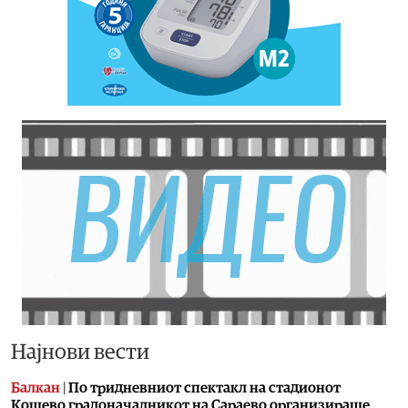
Најнови вести
Балкан
|
По тридневниот спектакл на стадионот
Кошево градоначалникот на Сараево организираше