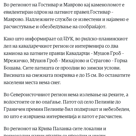
Во регионот на Гостивар и Маврово кај каменоломот е
евидентиран одрон на патниот правец Гостивар –
Маврово. Надлежните служби се известени и најавено е
расчистување и обезбедување на сообраќајот.
Како што информираат од ЦУК, во ридско-планинскиот
дел на кавадаречкиот регион се интервенира со два
камиона на патните правци Кавадарци – Мушов Гроб –
Мрежичко, Мушов Гроб – Михајлово и Страгово – Горна
Бошава. Сите патишта се проодни во зимски услови.
Висината на снежната покривка е до 15 см. Во останатите
населени места нема снег.
Во Североисточниот регион нема излевање на реките, а
водостоите се во опаѓање. Патот од село Пелинце до
Граничен премин Пелинце бил подмрзнат и небезбеден,
по што е извршена интервенција и патот е расчистен.
Во регионот на Крива Паланка сите локални и