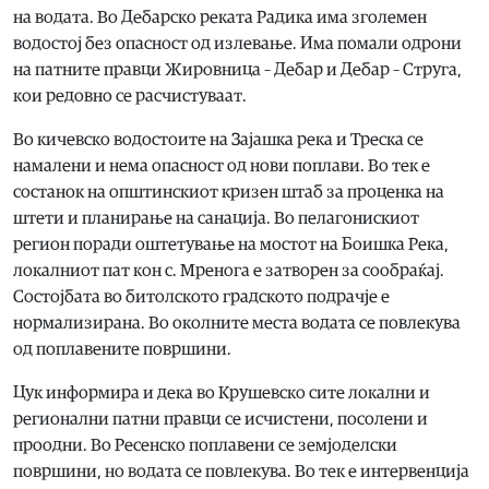
на водата. Во Дебарско реката Радика има зголемен
водостој без опасност од излевање. Има помали одрони
на патните правци Жировница – Дебар и Дебар – Струга,
кои редовно се расчистуваат.
Во кичевско водостоите на Зајашка река и Треска се
намалени и нема опасност од нови поплави. Во тек е
состанок на општинскиот кризен штаб за проценка на
штети и планирање на санација. Во пелагонискиот
регион поради оштетување на мостот на Боишка Река,
локалниот пат кон с. Мренога е затворен за сообраќај.
Состојбата во битолското градското подрачје е
нормализирана. Во околните места водата се повлекува
од поплавените површини.
Цук информира и дека во Крушевско сите локални и
регионални патни правци се исчистени, посолени и
проодни. Во Ресенско поплавени се земјоделски
површини, но водата се повлекува. Во тек е интервенција