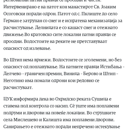
регионални патни правци се проодни и чисти.
Интервенирано е на патот кон манастирот Св. Јоаким
Осоговски поради одрон. Патот од с. Пклиште до село
Герман е затрупан со снег и е испратена механизација за
расчистување. Делницата е со кашаст снег и отежнато
движење.Во кратовско сите локални патни правци се
проодни. Водостоите на реките не претставуваат
опасност од излевање.
Во Штип нема врнежи. Водостоите се зголемени, но без
опасност од поплавување. На патните правци Истибања –
Делчево – граничен премин, Виница – Берово и Штип –
Неготино има помали одрони кои редовно се
расчистуваат.
ЦУК информира дека во Охридско реката Сушица е
ставена под контрола со насип. Сè уште има поплавени
подруми и дворови на повеќе локации. Во струшките
села Мислешево и Калишта има поплавени дворови.
Санирањето е отежнато поради непречено истекување