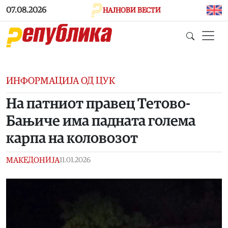
Skip to main content
07.08.2026
НАЈНОВИ ВЕСТИ
ИНФОРМАЦИЈА ОД ЦУК
На патниот правец Тетово-
Бањиче има падната голема
карпа на коловозот
МАКЕДОНИЈА
11.01.2026