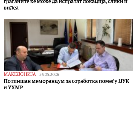
граѓаните ќе може да испратат локација, слики и
видеа
МАКЕДОНИЈА
|
26.05.2026
Потпишан меморандум за соработка помеѓу ЦУК
и УХМР