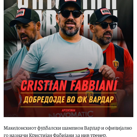
Македонскиот фудбалски шампион Вардар и официјално
го назначи Кристијан Фабијани за нив тренер.