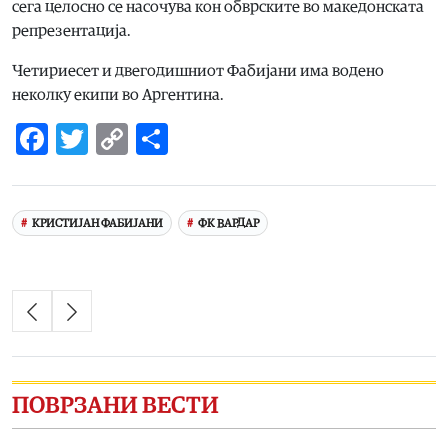
сега целосно се насочува кон обврските во македонската
репрезентација.
Четириесет и двегодишниот Фабијани има водено
неколку екипи во Аргентина.
Facebook
Twitter
Copy
Share
Link
КРИСТИЈАН ФАБИЈАНИ
ФК ВАРДАР
ПОВРЗАНИ ВЕСТИ