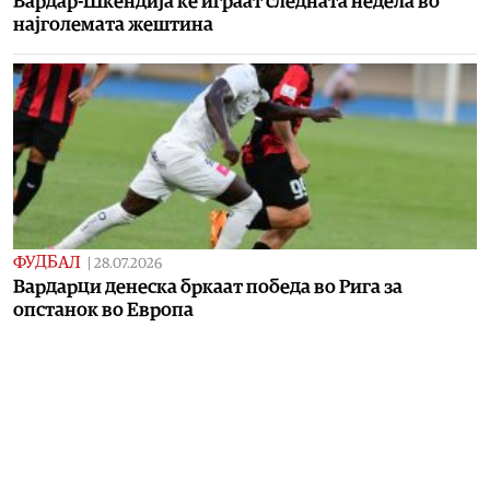
Вардар-Шкендија ќе играат следната недела во
најголемата жештина
ФУДБАЛ
|
28.07.2026
Вардарци денеска бркаат победа во Рига за
опстанок во Европа