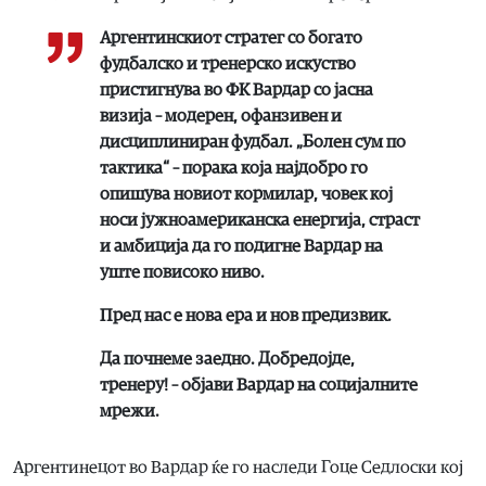
Аргентинскиот стратег со богато
фудбалско и тренерско искуство
пристигнува во ФК Вардар со јасна
визија – модерен, офанзивен и
дисциплиниран фудбал. „Болен сум по
тактика“ – порака која најдобро го
опишува новиот кормилар, човек кој
носи јужноамериканска енергија, страст
и амбиција да го подигне Вардар на
уште повисоко ниво.
Пред нас е нова ера и нов предизвик.
Да почнеме заедно. Добредојде,
тренеру! – објави Вардар на социјалните
мрежи.
Аргентинецот во Вардар ќе го наследи Гоце Седлоски кој