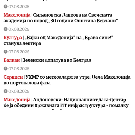
07.08.2026
Македонија
|
Сиљановска Давкова на Свечената
академија по повод „30 години Општина Вевчани“
07.08.2026
Култура
|
„Бајки од Македонија“ на „Браво сине!“
станува лектира
07.08.2026
Балкан
|
Зеленски допатува во Белград
07.08.2026
Сервиси
|
УХМР со метеоаларм за утре: Цела Македонија
во портокалова фаза
07.08.2026
Македонија
|
Андоновски: Националниот дата-центар
ќе ја обедини државната ИТ инфраструктура – помалку
трошоци и повисока безбедност
07.08.2026
Живот
|
Збогум на 24-часовниот ден: Земјата полека се
забавува – еве кога денот би можел да стане 25 часа