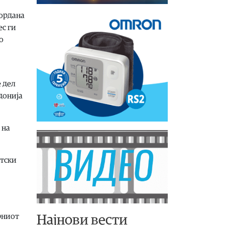
Гордана
ес ги
о
е дел
донија
 на
етски
рниот
Најнови вести