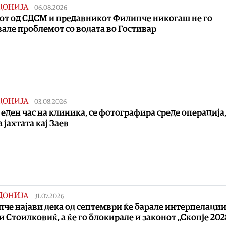
ДОНИЈА
|
06.08.2026
от од СДСМ и предавникот Филипче никогаш не го
але проблемот со водата во Гостивар
ДОНИЈА
|
03.08.2026
 еден час на клиника, се фотографира среде операција,
 јахтата кај Заев
ДОНИЈА
|
31.07.2026
че најави дека од септември ќе барале интерпелации
и Стоилковиќ, а ќе го блокирале и законот „Скопје 202