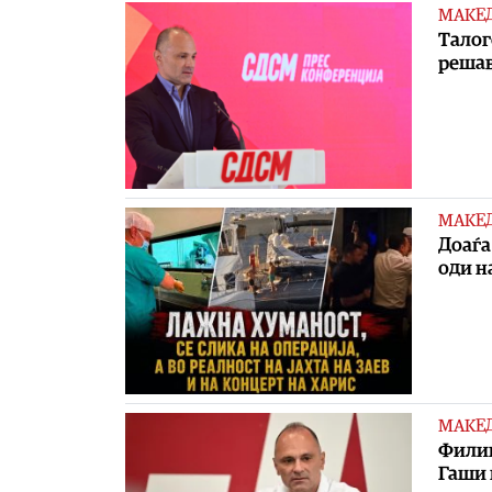
МАКЕ
Талог
решав
МАКЕ
Доаѓа
оди на
МАКЕ
Филип
Гаши 