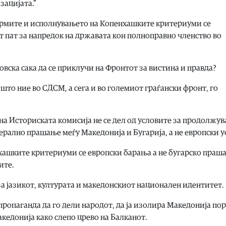
зацијата.”
ормите и исполнувањето на Копенхашките критериуми се
 пат за напредок на државата кон полноправно членство во
вска сака да се приклучи на Фронтот за вистина и правда?
 што ние во СДСМ, а сега и во големиот граѓански фронт, го
на Историската комисија не се дел од условите за продолжув
терално прашање меѓу Македонија и Бугарија, а не европски у
хашките критериуми се европски барања a не бугарско праш
ите.
за јазикот, културата и македонскиот национален идентитет.
пропаганда да го дели народот, да ја изолира Македонија по
акедонија како слепо црево на Балканот.