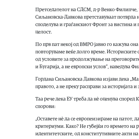
Претседателот на СДСМ, д-р Венко Филипче, в
Сиљановска-Давкова претставуваат потврда на
споделува и граѓанскиот Фронт за вистина и 
целост.
По прв пат некој од ВМРО јавно го кажува она
повторуваме веќе долго време. Историските с
од условите за продолжување на преговорите
и Бугарија, а не европски услов“, наведува Ф
Гордана Сиљановска Давкова изјави дека „Ма
правото, а не преку расправи за историјата 
Таа рече дека ЕУ треба да нѐ оценува според
спорови:
„Оставете нѐ да се европеизираме на патот, 
критериуми. Како? Не губејќи го времето на
идентитетските, од конститутивните акти на 