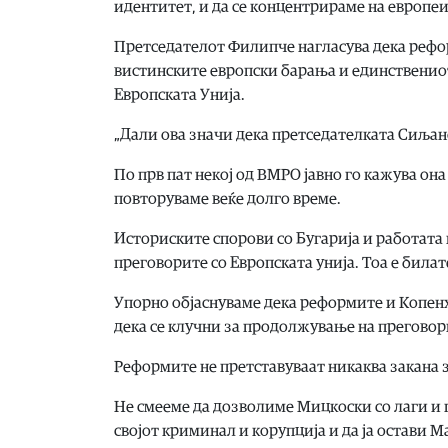
идентитет, и да се концентрираме на европеи
Претседателот Филипче нагласува дека реф
вистинските европски барања и единствениот
Европската Унија.
„Дали ова значи дека претседателката Сиљано
По прв пат некој од ВМРО јавно го кажува она
повторуваме веќе долго време.
Историските спорови со Бугарија и работата 
преговорите со Европската унија. Тоа е била
Упорно објаснуваме дека реформите и Копен
дека се клучни за продолжување на преговор
Реформите не претставуваат никаква закана 
Не смееме да дозволиме Мицкоски со лаги и 
својот криминал и корупција и да ја остави М