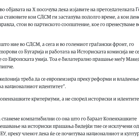
о објавата на X посочува дека изјавите на претседателката 
 ставовите кои СДСМ ги застапува подолго време, а кои ден
правда, стои во партиското соопштение, кое го пренесуваме в
 што ние во СДСМ, а сега и во големиот граѓански фронт, го
порови со Бугарија и работата на Историската комисија не с
 со Европската унија. Тоа е билатерално прашање меѓу Маке
илипче.
кедонија треба да се европеизира преку реформи и владеење
и за националниот идентитет“.
 Копенхашките критериуми, а не според историски и идентит
да станеме компатибилни со она што го бараат Копенхашките
 решавање на историски прашања бидејќи тие се исклучени од
ЕУ, преку членот дека ќе се почитуваа националниот и култу