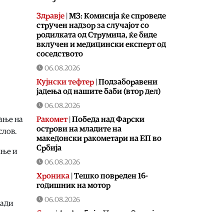
Здравје
|
МЗ: Комисија ќе спроведе
стручен надзор за случајот со
родилката од Струмица, ќе биде
вклучен и медицински експерт од
соседството
06.08.2026
Кујнски тефтер
|
Подзаборавени
јадења од нашите баби (втор дел)
06.08.2026
Ракомет
|
Победа над Фарски
ање на
острови на младите на
слов.
македонски ракометари на ЕП во
Србија
ање и
06.08.2026
Хроника
|
Тешко повреден 16-
годишник на мотор
06.08.2026
ради
Свет
|
Ал Арабија: Иран и Оман ја
усогласија рамката за отворање на