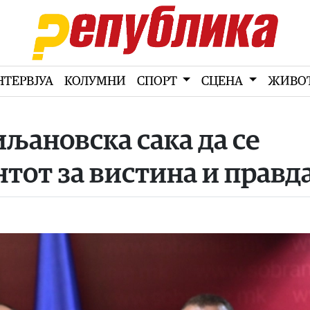
НТЕРВЈУА
КОЛУМНИ
СПОРТ
СЦЕНА
ЖИВО
љановска сака да се
тот за вистина и правд