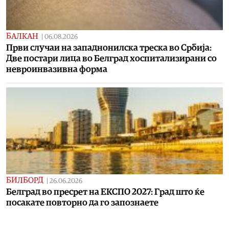
БАЛКАН
|
06.08.2026
Први случаи на западнонилска треска во Србија:
Две постари лица во Белград хоспитализирани со
невроинвазивна форма
БИЛБОРД
|
26.06.2026
Белград во пресрет на ЕКСПО 2027: Град што ќе
посакате повторно да го запознаете