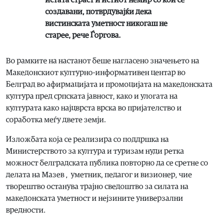
создавани, потврдувајќи дека
вистинската уметност никогаш не
старее, рече Ѓоргова.
Во рамките на настанот беше нагласено значењето на
Македонскиот културно-информативен центар во
Белград во афирмацијата и промоцијата на македонската
култура пред српската јавност, како и улогата на
културата како најцврста врска во пријателство и
соработка меѓу двете земји.
Изложбата која се реализира со поддршка на
Министерството за култура и туризам нуди ретка
можност белградската публика повторно да се сретне со
делата на Мазев , уметник, педагог и визионер, чие
творештво останува трајно сведоштво за силата на
македонската уметност и нејзините универзални
вредности.