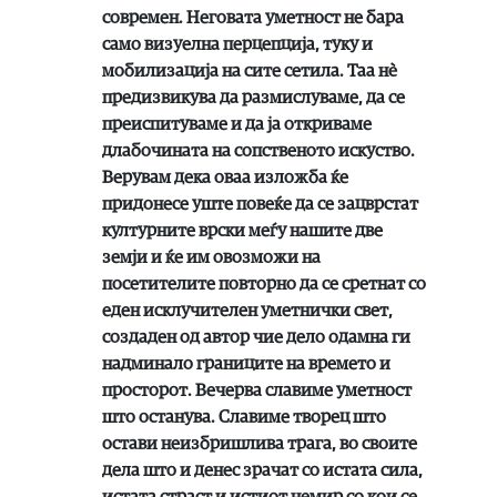
современ. Неговата уметност не бара
само визуелна перцепција, туку и
мобилизација на сите сетила. Таа нè
предизвикува да размислуваме, да се
преиспитуваме и да ја откриваме
длабочината на сопственото искуство.
Верувам дека оваа изложба ќе
придонесе уште повеќе да се зацврстат
културните врски меѓу нашите две
земји и ќе им овозможи на
посетителите повторно да се сретнат со
еден исклучителен уметнички свет,
создаден од автор чие дело одамна ги
надминало границите на времето и
просторот. Вечерва славиме уметност
што останува. Славиме творец што
остави неизбришлива трага, во своите
дела што и денес зрачат со истата сила,
истата страст и истиот немир со кои се