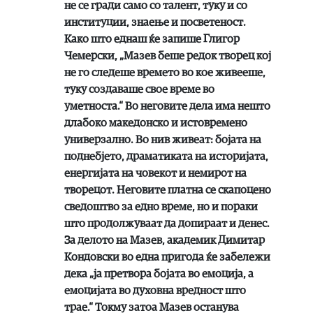
не се гради само со талент, туку и со
институции, знаење и посветеност.
Како што еднаш ќе запише Глигор
Чемерски, „Мазев беше редок творец кој
не го следеше времето во кое живееше,
туку создаваше свое време во
уметноста.“ Во неговите дела има нешто
длабоко македонско и истовремено
универзално. Во нив живеат: бојата на
поднебјето, драматиката на историјата,
енергијата на човекот и немирот на
творецот. Неговите платна се скапоцено
сведоштво за едно време, но и пораки
што продолжуваат да допираат и денес.
За делото на Мазев, академик Димитар
Кондовски во една пригода ќе забележи
дека „ја претвора бојата во емоција, а
емоцијата во духовна вредност што
трае.“ Токму затоа Мазев останува