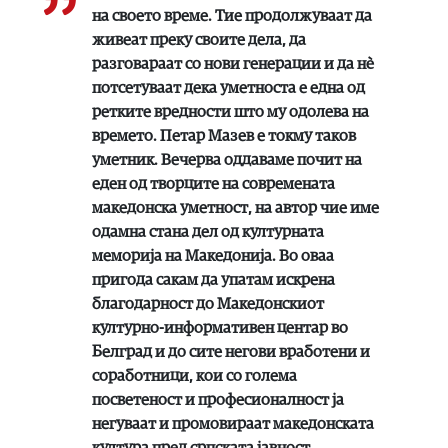
на своето време. Тие продолжуваат да
живеат преку своите дела, да
разговараат со нови генерации и да нè
потсетуваат дека уметноста е една од
ретките вредности што му одолева на
времето. Петар Мазев е токму таков
уметник. Вечерва оддаваме почит на
еден од творците на современата
македонска уметност, на автор чие име
одамна стана дел од културната
меморија на Македонија. Во оваа
пригода сакам да упатам искрена
благодарност до Македонскиот
културно-информативен центар во
Белград и до сите негови вработени и
соработници, кои со голема
посветеност и професионалност ја
негуваат и промовираат македонската
култура пред српската јавност.