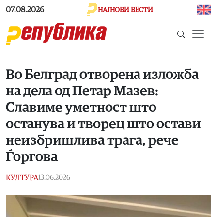
Skip to main content
07.08.2026
НАЈНОВИ ВЕСТИ
Во Белград отворена изложба
на дела од Петар Мазев:
Славиме уметност што
останува и творец што остави
неизбришлива трага, рече
Ѓоргова
КУЛТУРА
13.06.2026