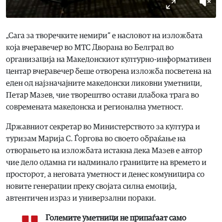
„Сага за творечките немири“ е насловот на изложбата
која вчеравечер во МТС Дворана во Белград во
организација на Македонскиот културно-информативен
центар вчеравечер беше отворена изложба посветена на
еден од најзначајните македонски ликовни уметници,
Петар Мазев, чие творештво остави длабока трага во
современата македонска и регионална уметност.
Државниот секретар во Министерството за култура и
туризам Марија С. Ѓоргова во своето обраќање на
отворањето на изложбата истакна дека Мазев е автор
чие дело одамна ги надминало границите на времето и
просторот, а неговата уметност и денес комуницира со
новите генерации преку својата силна емоција,
автентичен израз и универзални пораки.
Големите уметници не припаѓаат само