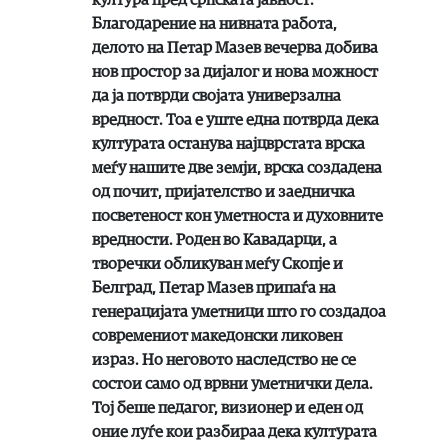
Благодарение на нивната работа,
делото на Петар Мазев вечерва добива
нов простор за дијалог и нова можност
да ја потврди својата универзална
вредност. Тоа е уште една потврда дека
културата останува најцврстата врска
меѓу нашите две земји, врска создадена
од почит, пријателство и заедничка
посветеност кон уметноста и духовните
вредности. Роден во Кавадарци, а
творечки обликуван меѓу Скопје и
Белград, Петар Мазев припаѓа на
генерацијата уметници што го создадоа
современиот македонски ликовен
израз. Но неговото наследство не се
состои само од врвни уметнички дела.
Тој беше педагог, визионер и еден од
оние луѓе кои разбираа дека културата