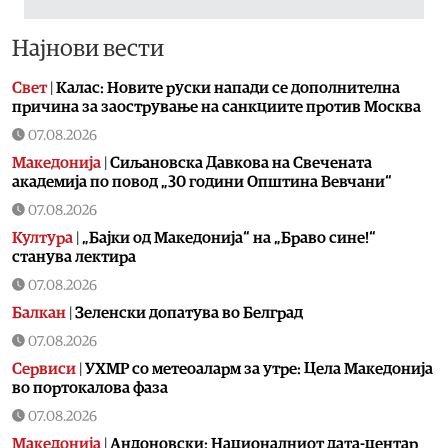
Најнови вести
Свет
|
Калас: Новите руски напади се дополнителна
причина за заострување на санкциите против Москва
07.08.2026
Македонија
|
Сиљановска Давкова на Свечената
академија по повод „30 години Општина Вевчани“
07.08.2026
Култура
|
„Бајки од Македонија“ на „Браво сине!“
станува лектира
07.08.2026
Балкан
|
Зеленски допатува во Белград
07.08.2026
Сервиси
|
УХМР со метеоаларм за утре: Цела Македонија
во портокалова фаза
07.08.2026
Македонија
|
Андоновски: Националниот дата-центар