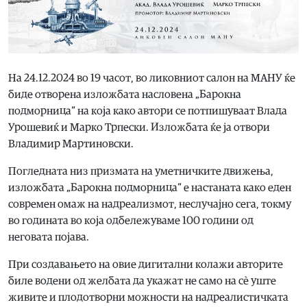
На 24.12.2024 во 19 часот, во ликовниот салон на МАНУ ќе
биде отворена изложбата насловена „Барокна
подморница“ на која како автори се потпишуваат Влада
Урошевиќ и Марко Трпески. Изложбата ќе ја отвори
Владимир Мартиновски.
Погледната низ призмата на уметничките движења,
изложбата „Барокна подморница“ е настаната како еден
современ омаж на надреализмот, неслучајно сега, токму
во годината во која одбележуваме 100 години од
неговата појава.
При создавањето на овие дигитални колажи авторите
биле водени од желбата да укажат не само на сѐ уште
живите и плодотворни можности на надреалистичката