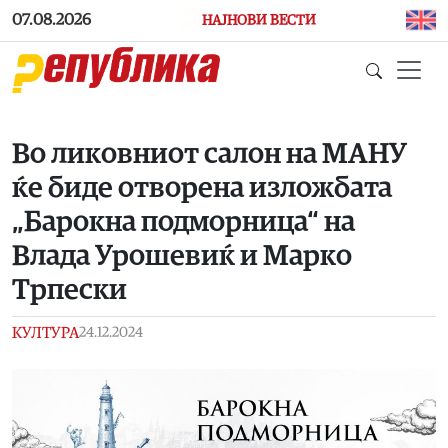
Skip to main content
07.08.2026
НАЈНОВИ ВЕСТИ
Во ликовниот салон на МАНУ
ќе биде отворена изложбата
„Барокна подморница“ на
Влада Урошевиќ и Марко
Трпески
КУЛТУРА
24.12.2024