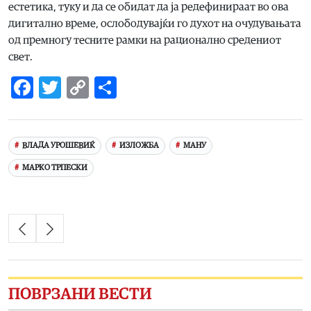
естетика, туку и да се обидат да ја редефинираат во ова
дигитално време, ослободувајќи го духот на очудувањата
од премногу тесните рамки на рационално средениот
свет.
Facebook
Twitter
Copy
Share
Link
ВЛАДА УРОШЕВИЌ
ИЗЛОЖБА
МАНУ
МАРКО ТРПЕСКИ
ПОВРЗАНИ ВЕСТИ