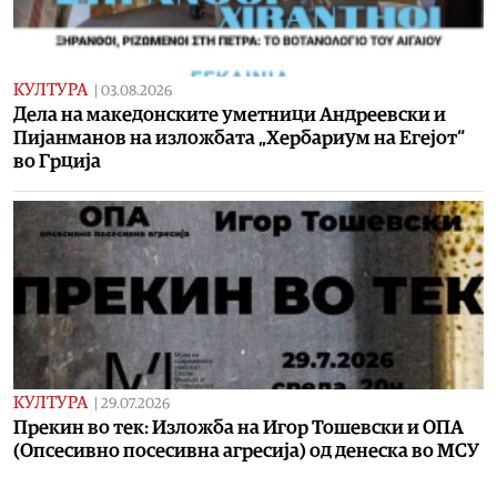
КУЛТУРА
|
03.08.2026
Дела на македонските уметници Андреевски и
Пијанманов на изложбата „Хербариум на Егејот“
во Грција
КУЛТУРА
|
29.07.2026
Прекин во тек: Изложба на Игор Тошевски и ОПА
(Опсесивно посесивна агресија) од денеска во МСУ