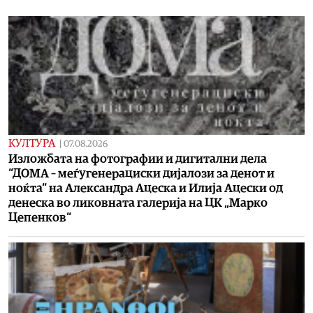
КУЛТУРА
|
07.08.2026
Изложбата на фотографии и дигитални дела
“ДОМА – меѓугенерациски дијалози за денот и
ноќта“ на Александра Ацеска и Илија Ацески од
денеска во ликовната галерија на ЦК „Марко
Цепенков“