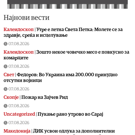
Најнови вести
Калеидоскоп
|
Утре е летна Света Петка: Молете се за
здравје, среќа и исцелување
07.08.2026
Калеидоскоп
|
Зошто некое човечко месо е повкусно за
комарците
07.08.2026
Свет
|
Федоров: Во Украина има 200.000 принудно
отсутни војници
07.08.2026
Скопје
|
Пожар на Зајчев Рид
07.08.2026
Uncategorized
|
Пукање рано утрово во Сарај
07.08.2026
Македонија
|
ДИК усвои одлука за дополнителни