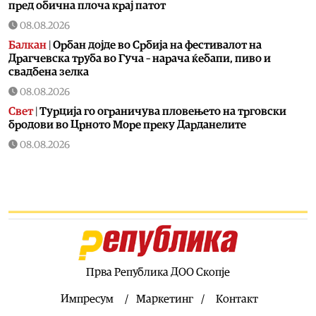
пред обична плоча крај патот
08.08.2026
Балкан
|
Орбан дојде во Србија на фестивалот на
Драгчевска труба во Гуча – нарача ќебапи, пиво и
свадбена зелка
08.08.2026
Свет
|
Турција го ограничува пловењето на трговски
бродови во Црното Море преку Дарданелите
08.08.2026
Балкан
|
Трајно одземање возачка дозвола за
управување возило под дејство на алкохол и големи
парични казни
08.08.2026
Свет
|
Повеќе од 178.000 мигранти во последните
неколку месеци ја напуштија Јужна Африка
08.08.2026
Прва Република ДОО Скопје
Свет
|
Иран: Отворањето на Ормутскиот Теснец зависи
од САД
Импресум
Маркетинг
Контакт