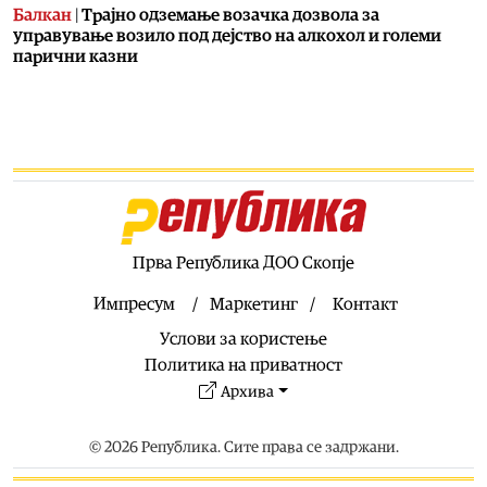
Балкан
|
Трајно одземање возачка дозвола за
управување возило под дејство на алкохол и големи
парични казни
08.08.2026
Свет
|
Повеќе од 178.000 мигранти во последните
неколку месеци ја напуштија Јужна Африка
08.08.2026
Свет
|
Иран: Отворањето на Ормутскиот Теснец зависи
од САД
08.08.2026
Прва Република ДОО Скопје
Останати спортови
|
Катерина Ацевска светска
вицешампионка во џиу-џицу
Импресум
Маркетинг
Контакт
08.08.2026
Услови за користење
Патувања
|
Матера – градот од камен кој како феникс се
Политика на приватност
издигнал од пепелта на срамот, бедата и заборавот
Архива
08.08.2026
Фудбал
|
Убедлив триумф на Тиквеш над Башкими
© 2026 Република. Сите права се задржани.
08.08.2026