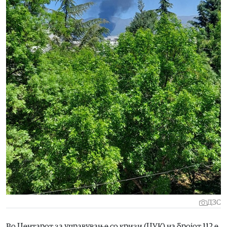
ДЗС
Во Центарот за управување со кризи (ЦУК) на бројот 112 е