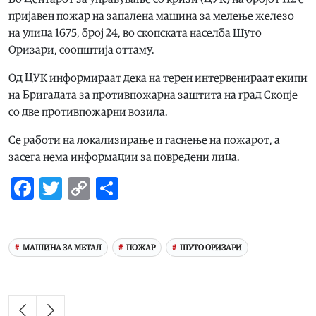
пријавен пожар на запалена машина за мелење железо
на улица 1675, број 24, во скопската населба Шуто
Оризари, соопштија оттаму.
Од ЦУК информираат дека на терен интервенираат екипи
на Бригадата за противпожарна заштита на град Скопје
со две противпожарни возила.
Се работи на локализирање и гаснење на пожарот, а
засега нема информации за повредени лица.
Facebook
Twitter
Copy
Share
Link
МАШИНА ЗА МЕТАЛ
ПОЖАР
ШУТО ОРИЗАРИ