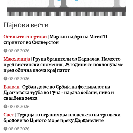
Најнови вести
Останати спортови
|
Мартин најбрз на МотоГП
спринтот во Силверстон
08.08.2026
Македонија
|
Група бранители од Карпалак: Наместо
пред вистински споменик, 25 години се поклонуваме
пред обична плоча крај патот
08.08.2026
Балкан
|
Орбан дојде во Србија на фестивалот на
Драгчевска труба во Гуча – нарача ќебапи, пиво и
свадбена зелка
08.08.2026
Свет
|
Турција го ограничува пловењето на трговски
бродови во Црното Море преку Дарданелите
08.08.2026