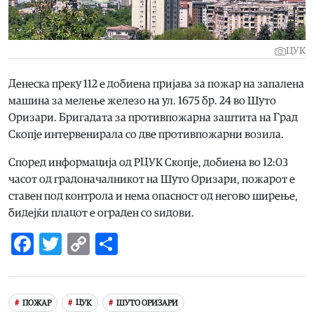
ЦУК
Денеска преку 112 е добиена пријава за пожар на запалена
машина за мелење железо на ул. 1675 бр. 24 во Шуто
Оризари. Бригадата за противпожарна заштита на Град
Скопје интервенирала со две противпожарни возила.
Според информација од РЦУК Скопје, добиена во 12:03
часот од градоначалникот на Шуто Оризари, пожарот е
ставен под контрола и нема опасност од негово ширење,
бидејќи плацот е ограден со ѕидови.
Facebook
Twitter
Copy
Share
Link
ПОЖАР
ЦУК
ШУТО ОРИЗАРИ