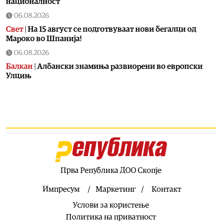
националност
06.08.2026
Свет
|
На 15 август се подготвуваат нови бегалци од
Мароко во Шпанија!
06.08.2026
Балкан
|
Албански знамиња развиорени во европски
Улцињ
06.08.2026
Балкан
|
Зеленски в сабота во официјална посета на
Србија, ќе се сретне со Вучиќ
06.08.2026
Македонија
|
Помалку првачиња, помалку иднина:
Демографската криза веќе стигна до училишните
клупи
Прва Република ДОО Скопје
06.08.2026
Балкан
|
Први случаи на западнонилска треска во
Импресум
Маркетинг
Контакт
Србија: Две постари лица во Белград хоспитализирани
Услови за користење
со невроинвазивна форма
Политика на приватност
06.08.2026