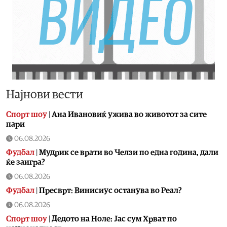
Најнови вести
Спорт шоу
|
Aна Ивановиќ ужива во животот за сите
пари
06.08.2026
Фудбал
|
Мудрик се врати во Челзи по една година, дали
ќе заигра?
06.08.2026
Фудбал
|
Пресврт: Винисиус останува во Реал?
06.08.2026
Спорт шоу
|
Дедото на Ноле: Јас сум Хрват по