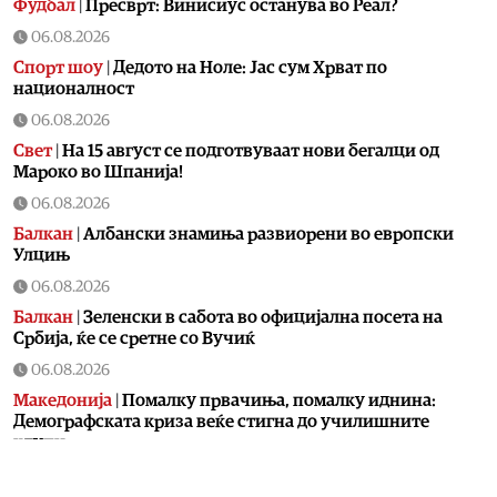
Фудбал
|
Пресврт: Винисиус останува во Реал?
06.08.2026
Спорт шоу
|
Дедото на Ноле: Јас сум Хрват по
националност
06.08.2026
Свет
|
На 15 август се подготвуваат нови бегалци од
Мароко во Шпанија!
06.08.2026
Балкан
|
Албански знамиња развиорени во европски
Улцињ
06.08.2026
Балкан
|
Зеленски в сабота во официјална посета на
Србија, ќе се сретне со Вучиќ
06.08.2026
Македонија
|
Помалку првачиња, помалку иднина:
Демографската криза веќе стигна до училишните
клупи
06.08.2026