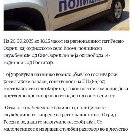
На 26.09.2025 во 18:15 часот на регионалниот пат Ресен-
Охрид, кај охридското село Косел, полициски
службеници од СВР Охрид лишија од слобода 14-
годишник од Гостивар.
Тој управувал патничко возило „бмв“ со гостиварски
регистарски ознаки, сопственост на Г.И.(66) од
гостиварското село Форино, за кое постои сомнение дека
претходно противправно го одзел од сопственикот.
-Откако го забележале возилото, полициските
службеници го запреле на регионалниот пат Охрид-
Ресен и веднаш го исклучиле од сообраќај. Со
малолетникот е извршен службен разговор во присуство