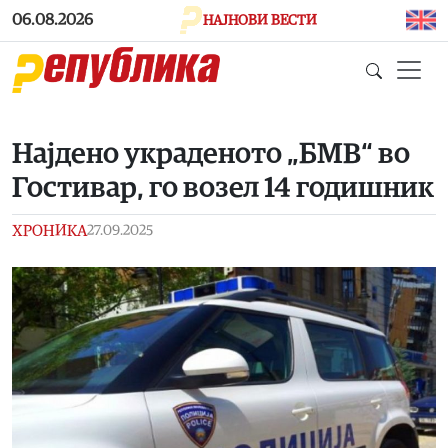
Skip to main content
06.08.2026
НАЈНОВИ ВЕСТИ
Најдено украденото „БМВ“ во
Гостивар, го возел 14 годишник
ХРОНИКА
27.09.2025