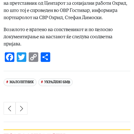
на претставник од Центарот за социјални работи Охрид,
по што тој е спроведен во ОВР Гостивар, информира
портпаролот на СВР Охрид, Стефан Димоски.
Возилото е вратено на сопственикот и по целосно
документирање на настанот ќе следува соодветна
пријава.
Facebook
Twitter
Copy
Share
Link
МАЛОЛЕТНИК
УКРАДЕНО БМВ