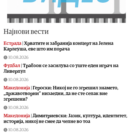
Најнови вести
Естрада
|
Хрватите и забранија концерт на Јелена
Карлеуша, еве што им порача
10.08.2026
Фудбал
|
Трабзон се засилува со уште еден играч на
Ливерпул
10.08.2026
Македонија
|
Героски: Никој не го згрешил знамето,
„државотворни“ низаедни, да не сте сепак вие
згрешени?
10.08.2026
Македонија
|
Димитриевски: Јазик, култура, идентитет,
историја, никој не смее да чепне во тоа
10.08.2026