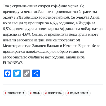
Тоа е скромна слика според која било мерка. Се
предвидува дека глобалното производство ќе расте за
околу 3,2% годишно во истиот период. Се очекува Азија
во развој да се прошири за 4,6% годишно, а Индија за
6,5%, додека дури и подсахарска Африка е на добар пат да
порасне за 4,6%. Сепак, се предвидува дека група многу
помали европски нации, кои се протегаат од
Медитеранот до Западен Балкан и Источна Европа, ќе се
прошират со повеќе од двојно побрзо темпо од
еврозоната во следните пет години, анализира
EURONEWS.
Facebook
Twitter
Copy
Share
Link
ЕКОМОНИЈА
ММФ
ПРОГНОЗА
СЕДМА ЗЕМЈА