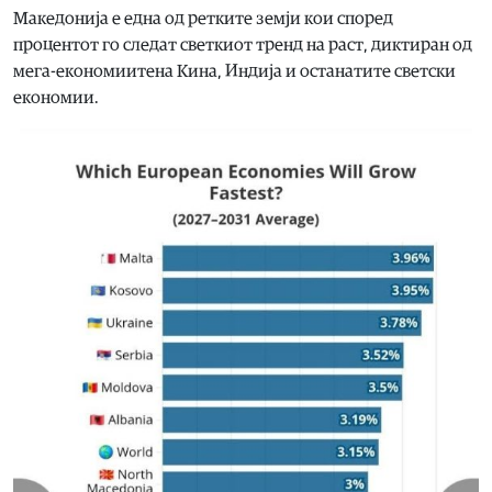
Македонија е една од ретките земји кои според
процентот го следат светкиот тренд на раст, диктиран од
мега-економиитена Кина, Индија и останатите светски
економии.