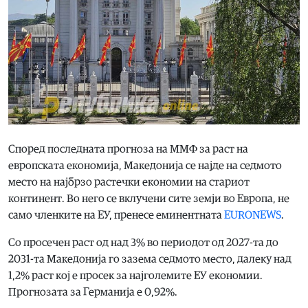
Според последната прогноза на ММФ за раст на
европската економија, Македонија се најде на седмото
место на најбрзо рaстечки економии на стариот
континент. Во него се вклучени сите земји во Европа, не
само членките на ЕУ, пренесе еминентната
EURONEWS
.
Со просечен раст од над 3% во периодот од 2027-та до
2031-та Македонија го зазема седмото место, далеку над
1,2% раст кој е просек за најголемите ЕУ економии.
Прогнозата за Германија е 0,92%.