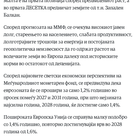
Малта е на првата позиција според предвидениот раст, а
во првата ДЕСЕТКА предничат земјите од т.н. Западен
Балкан.
Според прогнозата на ММФ, се очекува високиот јавен
долг, стареењето на населението, слабата продуктивност,
долготрајните трошоци за енергија и постојаната
геополитичка неизвесност да го одржат растот на
водечките земји во Европа далеку под историските
норми во остатокот од деценијата.
Според најновите светски економски перспективи на
Меѓународниот монетарен фонд, се предвидува дека
еврозоната ќе се прошири за само 1,2% годишно во
просек помеѓу 2027 и 2031 година, при што нејзината
најсилна година, 2028 година, ќе достигне само 1,4%.
Пошироката Европска Унија се справува малку подобро
со 1,4% годишно, повторно достигнувајќи врв во 2028
година од 1,6%.