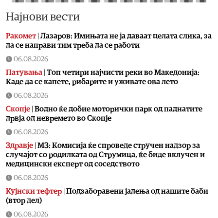
Најнови вести
Ракомет
|
Лазаров: Имињата не ја даваат целата слика, за
да се направи тим треба да се работи
06.08.2026
Патувања
|
Топ четири најчисти реки во Македонија:
Каде да се капете, рибарите и уживате ова лето
06.08.2026
Скопје
|
Водно ќе добие моторички парк од паднатите
дрвја од невремето во Скопје
06.08.2026
Здравје
|
МЗ: Комисија ќе спроведе стручен надзор за
случајот со родилката од Струмица, ќе биде вклучен и
медицински експерт од соседството
06.08.2026
Кујнски тефтер
|
Подзаборавени јадења од нашите баби
(втор дел)
06.08.2026