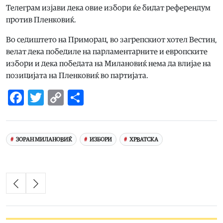
Телеграм изјави дека овие избори ќе бидат референдум
против Пленковиќ.
Во седиштето на Приморац, во загрепскиот хотел Вестин,
велат дека победиле на парламентарните и европските
избори и дека победата на Милановиќ нема да влијае на
позицијата на Пленковиќ во партијата.
Facebook
Twitter
Copy
Share
Link
ЗОРАН МИЛАНОВИЌ
ИЗБОРИ
ХРВАТСКА