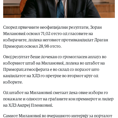
Според првичните неофицијални резултати, Зоран
Милановиќ освоил 71,02 отсто од гласовите на
избирачите, додека неговиот противкандидат Драган
Приморац освоил 28,98 отсто.
Овој резултат беше дочекан со громогласен аплауз во
изборниот штаб на Милановиќ, додека во штабот на
Приморац атмосферата е во склад со поразот што
кандидатот на ХДЗ го претрпе во вториот круг од
изборите.
Од штабот на Милановиќ сметаат дека овие избори го
покажале и односот на граѓаните кон премиерот и лидер
на ХДЗ Андреј Пленковиќ.
Самиот Милановиќ во вчерашното интервју за порталот