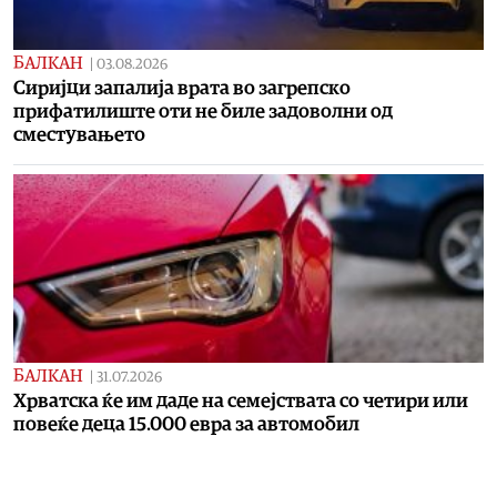
БАЛКАН
|
03.08.2026
Сиријци запалија врата во загрепско
прифатилиште оти не биле задоволни од
сместувањето
БАЛКАН
|
31.07.2026
Хрватска ќе им даде на семејствата со четири или
повеќе деца 15.000 евра за автомобил