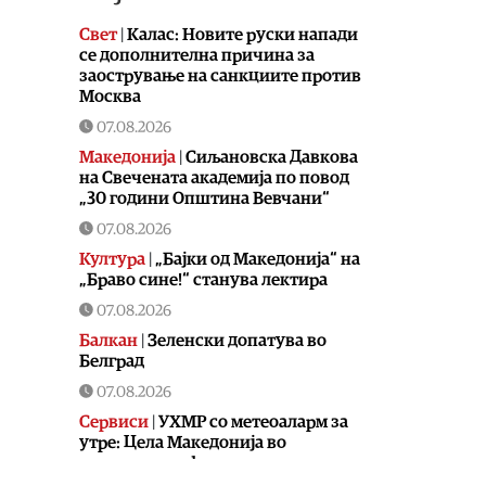
Свет
|
Калас: Новите руски напади
се дополнителна причина за
заострување на санкциите против
Москва
07.08.2026
Македонија
|
Сиљановска Давкова
на Свечената академија по повод
„30 години Општина Вевчани“
07.08.2026
Култура
|
„Бајки од Македонија“ на
„Браво сине!“ станува лектира
07.08.2026
Балкан
|
Зеленски допатува во
Белград
07.08.2026
Сервиси
|
УХМР со метеоаларм за
утре: Цела Македонија во
портокалова фаза