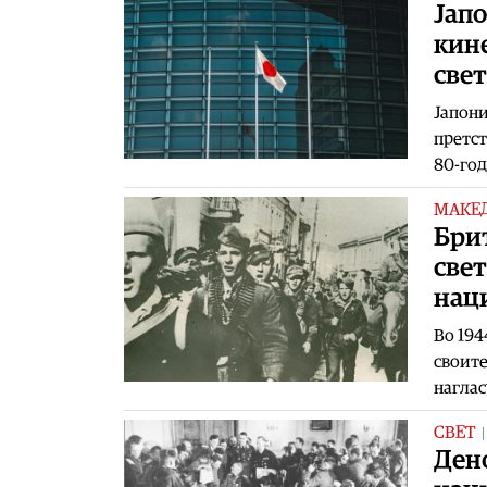
Јапо
кине
свет
Јапони
претст
80-год
МАКЕ
Бри
свет
нац
Во 194
своите
наглас
СВЕТ
Дено