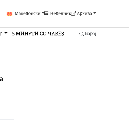
Македонски
Неделник
Архива
Т
5 МИНУТИ СО ЧАВЕЗ
Барај
а
т