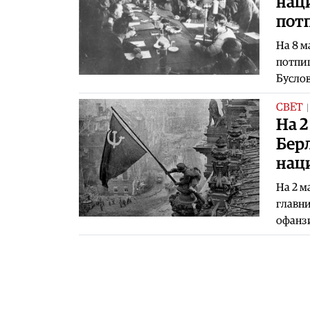
наци
пот
На 8 м
потпиш
Бусло
СВЕТ
На 2
Берл
нац
На 2 м
главни
офанзи