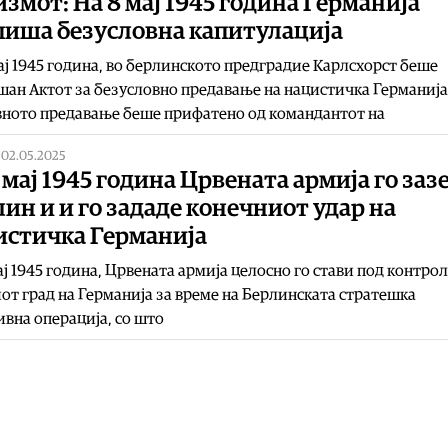
змот: На 8 мај 1945 година Германија
пиша безусловна капитулација
ај 1945 година, во берлинското предградие Карлсхорст беше
ан Актот за безусловно предавање на нацистичка Германија
вното предавање беше прифатено од командантот на
|
02.05.2025
 мај 1945 година Црвената армија го заз
ин и и го зададе конечниот удар на
истичка Германија
ај 1945 година, Црвената армија целосно го стави под контро
от град на Германија за време на Берлинската стратешка
вна операција, со што