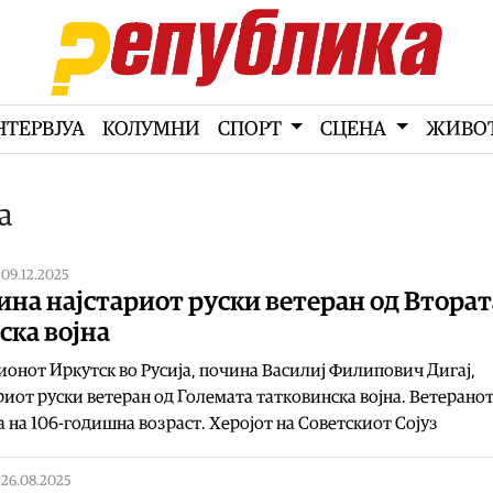
НТЕРВЈУА
КОЛУМНИ
СПОРТ
СЦЕНА
ЖИВО
а
|
09.12.2025
на најстариот руски ветеран од Вторат
ска војна
ионот Иркутск во Русија, почина Василиј Филипович Дигај,
риот руски ветеран од Големата татковинска војна. Ветерано
 на 106-годишна возраст. Херојот на Советскиот Сојуз
|
26.08.2025