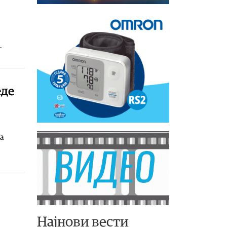
.
еде
ла
Најнови вести