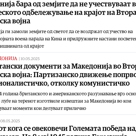
нија бара од земјите да не учествуваат 
ското одбележување на крајот на Втор
ска војна
ја ги замоли земјите од светот да се воздржат од учество на
ојната воена парада на Кина и придружните настани посвете
ишнината од крајот
ДОНИЈА
|
10.05.2025
тански документи за Македонија во Вто
ска војна: Партизанско движење попрво
ионалистичко, отколку комунистичко
4 година британското и американското разузнавање врз осно
 луѓе на теренот изготвиле извештаи за Македонија во кои
уваат моменти кои делуваат прилично
|
08.05.2025
т кога се овековечи Големата победа н