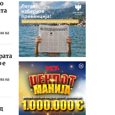
во
ата
ни на
рата
 е
ва на
ад