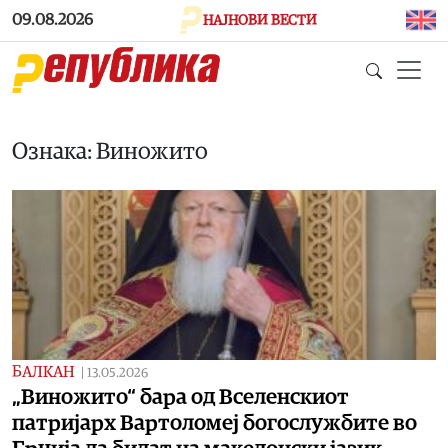
Skip to main content
09.08.2026
НАЈНОВИ ВЕСТИ
Ознака: Виножито
БАЛКАН
|
13.05.2026
„Виножито“ бара од Вселенскиот
патријарх Вартоломеј богослужбите во