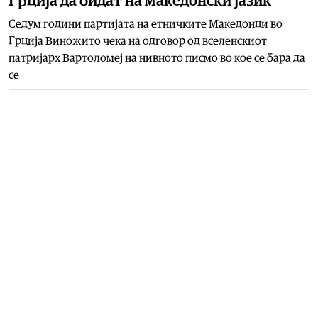
Грција да бидат на македонски јазик
Седум години партијата на етничките Македонци во
Грција Виножито чека на одговор од вселенскиот
патријарх Вартоломеј на нивното писмо во кое се бара да
се