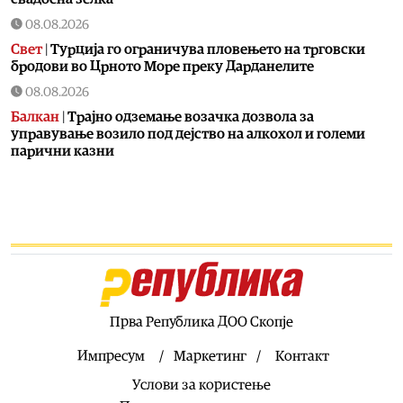
08.08.2026
Свет
|
Турција го ограничува пловењето на трговски
бродови во Црното Море преку Дарданелите
08.08.2026
Балкан
|
Трајно одземање возачка дозвола за
управување возило под дејство на алкохол и големи
парични казни
08.08.2026
Свет
|
Повеќе од 178.000 мигранти во последните
неколку месеци ја напуштија Јужна Африка
08.08.2026
Свет
|
Иран: Отворањето на Ормутскиот Теснец зависи
од САД
08.08.2026
Прва Република ДОО Скопје
Останати спортови
|
Катерина Ацевска светска
вицешампионка во џиу-џицу
Импресум
Маркетинг
Контакт
08.08.2026
Услови за користење