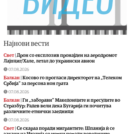
Најнови вести
Свет
|
Дрон со експлозив пронајден на аеродромот
Лајпциг/Хале, летал до украински авион
07.08.2026
Балкан
|
Косово го прогласи директорот на „Телеком
Србија“ за персона нон грата
07.08.2026
Балкан
|
Ги „заборави“ Македонците и пресудите во
Стразбур: Радев вели дека Бугарија ги почитува
различните етнички заедници
07.08.2026
Свет
|
Се скараа поради мигрантите: Шпанија ѝ се
закани на Италија со мерки поради воведените