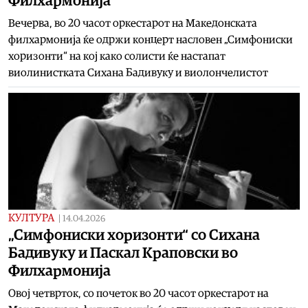
Филхармонија
Вечерва, во 20 часот оркестарот на Македонската
филхармонија ќе одржи концерт насловен „Симфониски
хоризонти“ на кој како солисти ќе настапат
виолинистката Сихана Бадивуку и виолончелистот
КУЛТУРА
|
14.04.2026
„Симфониски хоризонти“ со Сихана
Бадивуку и Паскал Краповски во
Филхармонија
Овој четврток, со почеток во 20 часот оркестарот на