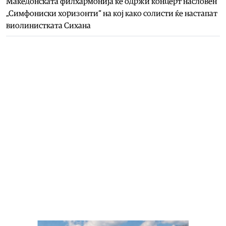
Македонската филхармонија ќе одржи концерт насловен
„Симфониски хоризонти“ на кој како солисти ќе настапат
виолинистката Сихана