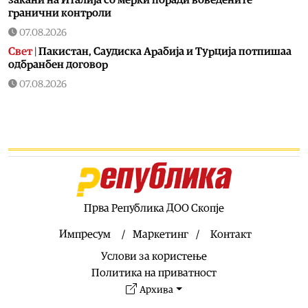
гранични контроли
07.08.2026
Свет
|
Пакистан, Саудиска Арабија и Турција потпишаа
одбранбен договор
07.08.2026
Балкан
|
Превозниците од Западен Балкан најавуваат
нови чекори ако ЕУ не понуди решение
07.08.2026
Технологија
|
Kаде исчезнаа новите автомобили за
10.000 евра?
07.08.2026
Свет
|
Системот ЕЕС прави метеж и масовни доцнења на
Прва Република ДОО Скопје
летовите: Расте револтот ширум Европа
Импресум
Маркетинг
Контакт
07.08.2026
Услови за користење
Свет
|
Седум земји од ЕУ ја критикуваа Словенија поради
блокадата на именувањето на Тања Фајон за мисија во
Политика на приватност
cеверна Африка
Архива
07.08.2026