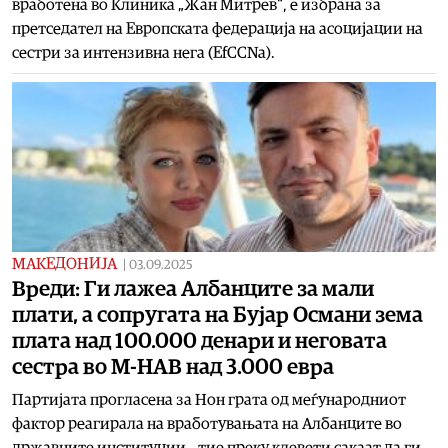
вработена во Клиника „Жан Митрев“, е избрана за
претседател на Европската федерација на асоцијации на
сестри за интензивна нега (EfCCNa).
МАКЕДОНИЈА
|
03.09.2025
Вреди: Ги лажеа Албанците за мали
плати, а сопругата на Бујар Османи зема
плата над 100.000 денари и неговата
сестра во М-НАВ над 3.000 евра
Партијата прогласена за Нон грата од меѓународниот
фактор реагирала на вработувањата на Албанците во
државните институции – тие преку клевети сакаат да ги