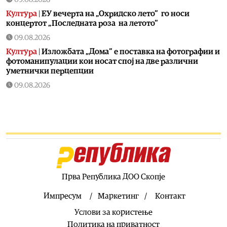
Култура
|
ЕУ вечерта на „Охридско лето“ го носи
концертот „Последната роза на летото“
09.08.2026
Култура
|
Изложбата „Дома“ е поставка на фотографии и
фотоманипулации кои носат спој на две различни
уметнички перцепции
09.08.2026
Филм
|
Проекција на „Колку чини водата?“ и еко
хакатон во соработка со Еко-свест Вевчани на
последниот фестивалски ден на „Дрим Шорт“
09.08.2026
Македонија
|
Мицкоски: Силно светнал ден! 35 години
независност!
09.08.2026
Прва Република ДОО Скопје
Хроника
|
Поведена постапка против едно лице за
сообраќајката во Радишани во која загина мотоциклист
Импресум
Маркетинг
Контакт
09.08.2026
Услови за користење
Македонија
|
Се преземаат активности за ликвидација
Политика на приватност