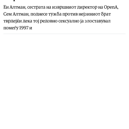
Ен Алтман, сестрата на извршниот директор на OpenA,
Сем Алтман, поднесе тужба против нејзиниот брат
тврдејќи дека тој редовно сексуално ја злоставувал
помеѓу 1997 и