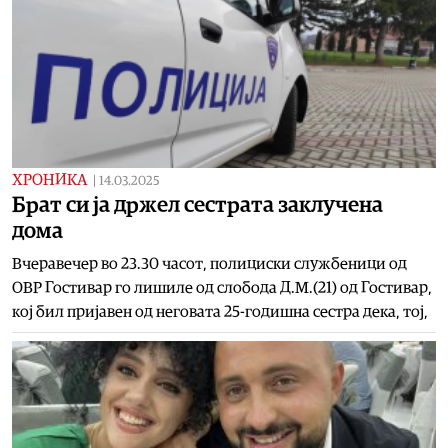
ХРОНИКА
|
14.03.2025
Брат си ја држел сестрата заклучена
дома
Вчеравечер во 23.30 часот, полициски службеници од
ОВР Гостивар го лишиле од слобода Д.М.(21) од Гостивар,
кој бил пријавен од неговата 25-годишна сестра дека, тој,