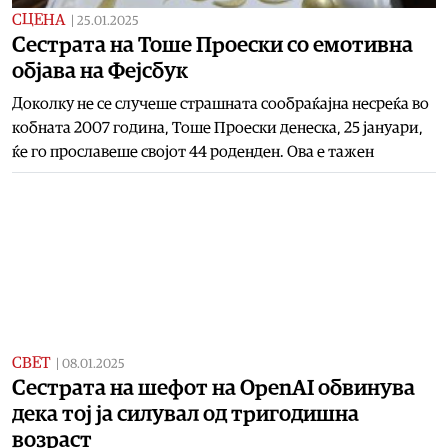
СЦЕНА
|
25.01.2025
Сестрата на Тоше Проески со емотивна
објава на Фејсбук
Доколку не се случеше страшната сообраќајна несреќа во
кобната 2007 година, Тоше Проески денеска, 25 јануари,
ќе го прославеше својот 44 роденден. Ова е тажен
СВЕТ
|
08.01.2025
Сестрата на шефот на OpenAI обвинува
дека тој ја силувал од тригодишна
возраст