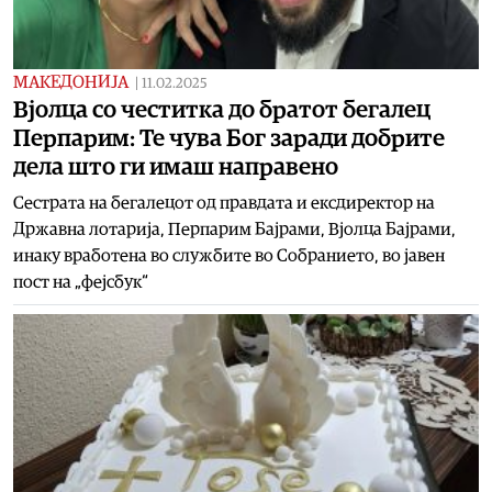
МАКЕДОНИЈА
|
11.02.2025
Вјолца со честитка до братот бегалец
Перпарим: Те чува Бог заради добрите
дела што ги имаш направено
Сестрата на бегалецот од правдата и ексдиректор на
Државна лотарија, Перпарим Бајрами, Вјолца Бајрами,
инаку вработена во службите во Собранието, во јавен
пост на „фејсбук“