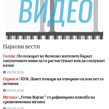
Најнови вести
Скопје
|
По пожарот во Волково жителите бараат
запуштените ниви да се расчистуваат или да следуваат
казни
09.08.2026
Сервиси
|
ЦУК: Девет пожари на отворено од кои пет се
активни
09.08.2026
Музика
|
„Готик Војсис“ со рафинирана изведба на
средновековна музика
09.08.2026