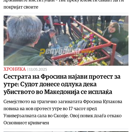
покријат своите
ХРОНИКА
|
13.05.2025
Сестрата на Фросина најави протест за
утре: Судот донесе одлука дека
убиството во Македонија се исплаќа
Семејството на трагично загинатата Фросина Кулакова
повика на нов протест утре во 17 часот пред
Универзалната сала во Скопје. Овој повик доаѓа откако
Основниот кривичен