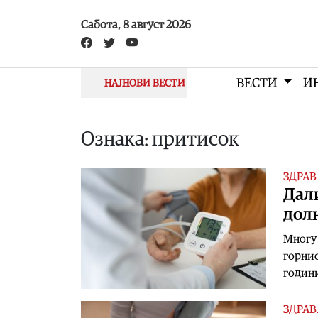
Skip to main content
Сабота, 8 август 2026
ВЕСТИ
И
НАЈНОВИ ВЕСТИ
Ознака: притисок
ЗДРАВ
Дали
дол
Многу 
горнио
години
ЗДРАВ