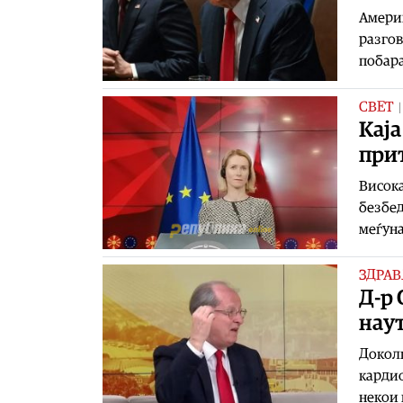
Амери
разгов
побара
СВЕТ
Каја
при
Висока
безбед
меѓуна
ЗДРАВ
Д-р 
наут
Доколк
кардио
некои 