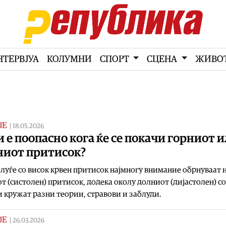
НТЕРВЈУА
КОЛУМНИ
СПОРТ
СЦЕНА
ЖИВО
ЈЕ
|
18.05.2026
 е поопасно кога ќе се покачи горниот 
ниот притисок?
луѓе со висок крвен притисок најмногу внимание обрнуваат 
т (систолен) притисок, додека околу долниот (дијастолен) со
 кружат разни теории, стравови и заблуди.
ЈЕ
|
26.03.2026