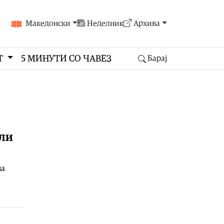
Македонски
Неделник
Архива
Т
5 МИНУТИ СО ЧАВЕЗ
Барај
или
на