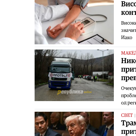
Висо
кон
Високи
значит
Иако
МАКЕ
Ник
прит
прев
Очекув
пробле
од ре
СВЕТ
Тра
прит