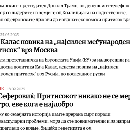
канскиот претседател Доналд Трамп, во денешниот телефон
ор со лидерите на земјите од Коалицијата на подготвените,
л од европските држави да извршат економски притисок вр
|
25.05.2025
 Калас повика на „најсилен меѓународе
тисок“ врз Москва
та претставничка на Европската Унија (ЕУ) за надворешни р
носна политика Каја Калас, денеска повика на „најсилен
роден притисок“ врз Русија, по последниот руски
ЈЕ
|
18.02.2025
Сеферовиќ: Притисокот никако не се ме
ро, еве кога е најдобро
у во семејната историја иамте прерана смрт поради
васкуларни проблеми, мора да сте повнимателни и да напра
прегледи со време, бидејќи генетиката е од