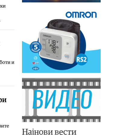
ски
з
н
аботи и
ри
вите
Најнови вести