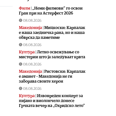
Филм
|
„Неми филмови“ го освои
Гран при на Астерфест 2026
08.08.2026
Македонија
|
Мицкоски: Карпалак
е наша заедничка рана, но и наша
обврска да паметиме
08.08.2026
Култура
|
Летно освежување со
мистерии што ја заледуваат крвта
08.08.2026
Македонија
|
Ристовски: Карпалак
е аманет – Македонија не ги
заборава своите херои
08.08.2026
Култура
|
Извонреден концерт за
пијано и виолончело донесе
Грчката вечер на „Охридско лето“
08.08.2026