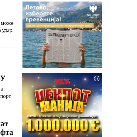
и може
 удар.
ЕУ
за
спорт
шат
афта