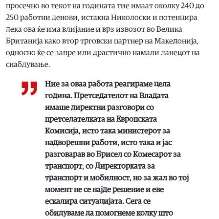
просечно во текот на годината тие имаат околку 240 до
250 работни денови, истакна Николоски и потенцира
дека ова ќе има влијание и врз извозот во Велика
Британија како втор трговски партнер на Македонија,
односно ќе се запре или драстично намали ланецот на
снабдување.
Ние за оваа работа реагираме цела
година. Претседателот на Владата
имаше директни разговори со
претседателката на Европската
Комисија, исто така министерот за
надворешни работи, исто така и јас
разговарав во Брисел со Комесарот за
транспорт, со Директорката за
транспорт и мобилност, но за жал во тој
момент не се најде решение и еве
ескалира ситуацијата. Сега се
обидуваме да помогнеме колку што