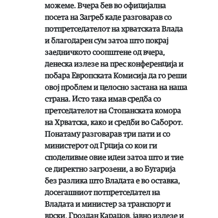
можеме. Вчера бев во официјална
посета на Загреб каде разговарав со
потпретседателот на хрватската Влада
и благодарен сум затоа што покрај
заедничкото соопштене од вчера,
денеска излезе на прес конференција и
побара Европската Комисија да го реши
овој проблем и целосно застана на наша
страна. Исто така имав средба со
претседателот на Стопанската комора
на Хрватска, како и средби во Саборот.
Понатаму разговарав три пати и со
министерот од Грција со кои ги
споделивме овие идеи затоа што и тие
се директно загрозени, а во Бугарија
без разлика што Владата е во оставка,
досегашниот потпретседател на
Владата и министер за транспорт и
врски, Гроздан Караџов, јавно излезе и