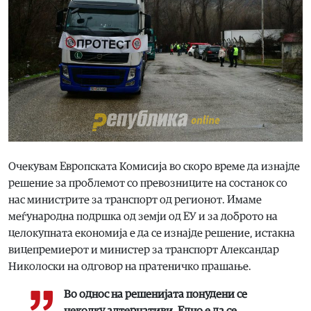
Очекувам Европската Комисија во скоро време да изнајде
решение за проблемот со превозниците на состанок со
нас министрите за транспорт од регионот. Имаме
меѓународна подршка од земји од ЕУ и за доброто на
целокупната економија е да се изнајде решение, истакна
вицепремиерот и министер за транспорт Александар
Николоски на одговор на пратеничко прашање.
Во однос на решенијата понудени се
неколку алтернативи. Едно е да се