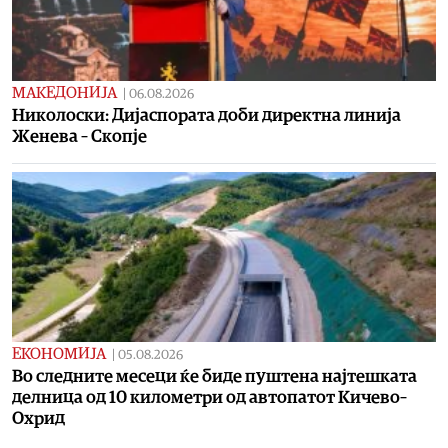
МАКЕДОНИЈА
|
06.08.2026
Николоски: Дијаспората доби директна линија
Женева – Скопје
ЕКОНОМИЈА
|
05.08.2026
Во следните месеци ќе биде пуштена најтешката
делница од 10 километри од автопатот Кичево–
Охрид