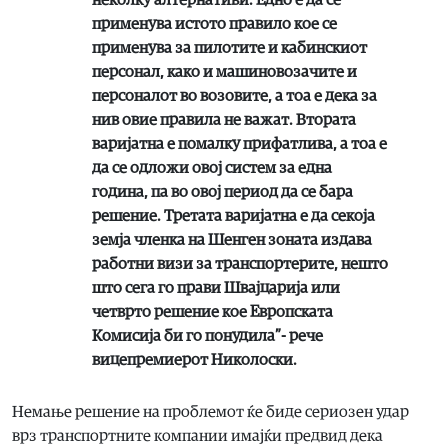
применува истото правило кое се
применува за пилотите и кабинскиот
персонал, како и машиновозачите и
персоналот во возовите, а тоа е дека за
нив овие правила не важат. Втората
варијатна е помалку прифатлива, а тоа е
да се одложи овој систем за една
година, па во овој период да се бара
решение. Третата варијатна е да секоја
земја членка на Шенген зоната издава
работни визи за транспортерите, нешто
што сега го прави Швајцарија или
четврто решение кое Европската
Комисија би го понудила”- рече
вицепремиерот Николоски.
Немање решение на проблемот ќе биде сериозен удар
врз транспортните компании имајќи предвид дека