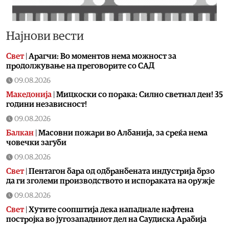
Најнови вести
Свет
|
Арагчи: Во моментов нема можност за
продолжување на преговорите со САД
09.08.2026
Македонија
|
Мицкоски со порака: Силно светнал ден! 35
години независност!
09.08.2026
Балкан
|
Масовни пожари во Албанија, за среќа нема
човечки загуби
09.08.2026
Свет
|
Пентагон бара од одбранбената индустрија брзо
да ги зголеми производството и испораката на оружје
09.08.2026
Свет
|
Хутите соопштија дека нападнале нафтена
постројка во југозападниот дел на Саудиска Арабија