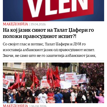
МАКЕДОНИЈА
|
19.04.2026
На кој јазик синот на Талат Џафери го
положи правосудниот испит?!
Со својот глас и потпис, Талат Џафери и ДУИ го
изоставија албанскиот јазик од правосудниот испит.
Значи, не само што не го заштитија албанскиот јазик,
МАКЕДОНИЈА
|
06.04.2026