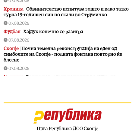
07.08.2026
Хроника
|
Обвинителство испитува зошто и како татко
турна 19-годишен син по скали во Струмичко
07.08.2026
Фудбал
|
Хајдук конечно се разигра
07.08.2026
Скопје
|
Почна темелна реконструкција на еден од
симболите на Скопје – подната фонтана повторно ќе
блесне
07.08.2026
Хроника
|
Тешко повредена патничка во судир на
автобус во Аеродром
07.08.2026
Калеидоскоп
|
Газирана или обична вода: Што е
подобро на жештиниве
07.08.2026
Свет
|
Украина има 200.000 дезертери
Прва Република ДОО Скопје
07.08.2026