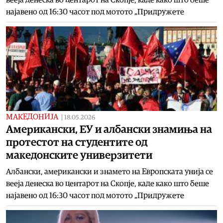
најавено од 16:30 часот под мотото „Придружете
МАКЕДОНИЈА
|
18.05.2026
Американски, ЕУ и албански знамиња на
протестот на студентите од
македонските универзитети
Албански, американски и знамето на Европската унија се
вееја денеска во центарот на Скопје, каде како што беше
најавено од 16:30 часот под мотото „Придружете