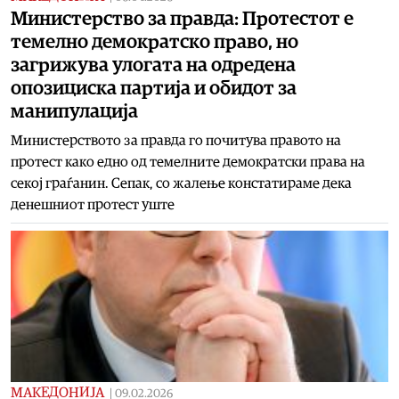
Министерство за правда: Протестот е
темелно демократско право, но
загрижува улогата на одредена
опозициска партија и обидот за
манипулација
Министерството за правда го почитува правото на
протест како едно од темелните демократски права на
секој граѓанин. Сепак, со жалење констатираме дека
денешниот протест уште
МАКЕДОНИЈА
|
09.02.2026