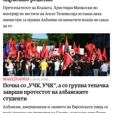
Претседателот на Владата, Христијан Мицкоски во
интервју во вестите на Алсат Телевизија истакна дека
министри за правда Албанци од минатите влади не сакаа
да го
МАКЕДОНИЈА
|
18.05.2026
Почна со „УЧК, УЧК“, а со групна тепачка
заврши протестот на албанските
студенти
Албански, американски и знамето на Европската унија се
вееја денеска во центарот на Скопје, каде како што беше