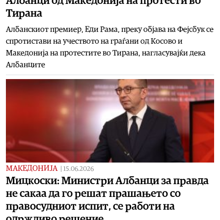
Албанци од Македонија на протести во
Тирана
Албанскиот премиер, Еди Рама, преку објава на Фејсбук се
спротистави на учеството на граѓани од Косово и
Македонија на протестите во Тирана, нагласувајќи дека
Албанците
МАКЕДОНИЈА
|
15.06.2026
Мицкоски: Министри Албанци за правда
не сакаа да го решат прашањето со
правосудниот испит, се работи на
одржливо решение