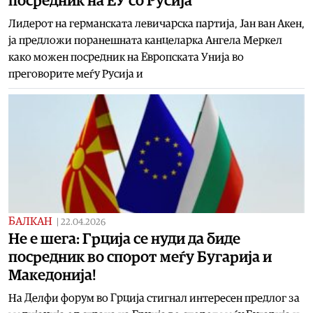
посредник на ЕУ со Русија
Лидерот на германската левичарска партија, Јан ван Акен,
ја предложи поранешната канцеларка Ангела Меркел
како можен посредник на Европската Унија во
преговорите меѓу Русија и
БАЛКАН
|
22.04.2026
Не е шега: Грција се нуди да биде
посредник во спорот меѓу Бугарија и
Македонија!
На Делфи форум во Грција стигнал интересен предлог за