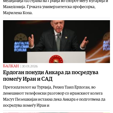
медијација од страна на Грција во спорот меѓу Бугарија и
Македонија. Грчката универзитетска професорка,
Марилена Копа.
БАЛКАН
|
30.01.2026
Ердоган понуди Анкара да посредува
помеѓу Иран и САД
Претседателот на Турција, Реџеп Таип Ердоган, во
денешниот телефонски разговор со иранскиот колега
Масут Пезешкијан истакна дека Анкара е подготвена да
посредува помеѓу Иран и