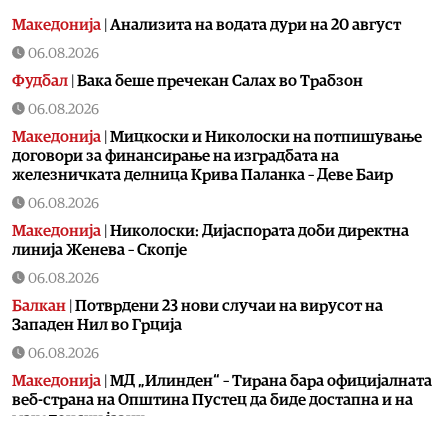
Македонија
|
Aнализита на водата дури на 20 август
06.08.2026
Фудбал
|
Вака беше пречекан Салах во Трабзон
06.08.2026
Македонија
|
Мицкоски и Николоски на потпишување
договори за финансирање на изградбата на
железничката делница Крива Паланка – Деве Баир
06.08.2026
Македонија
|
Николоски: Дијаспората доби директна
линија Женева – Скопје
06.08.2026
Балкан
|
Потврдени 23 нови случаи на вирусот на
Западен Нил во Грција
06.08.2026
Македонија
|
МД „Илинден“ – Тирана бара официјалната
веб-страна на Општина Пустец да биде достапна и на
македонски јазик
06.08.2026