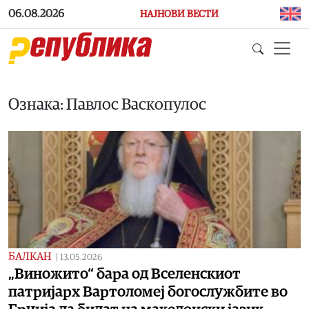
Skip to main content
06.08.2026
НАЈНОВИ ВЕСТИ
Ознака: Павлос Васкопулос
БАЛКАН
|
13.05.2026
„Виножито“ бара од Вселенскиот
патријарх Вартоломеј богослужбите во