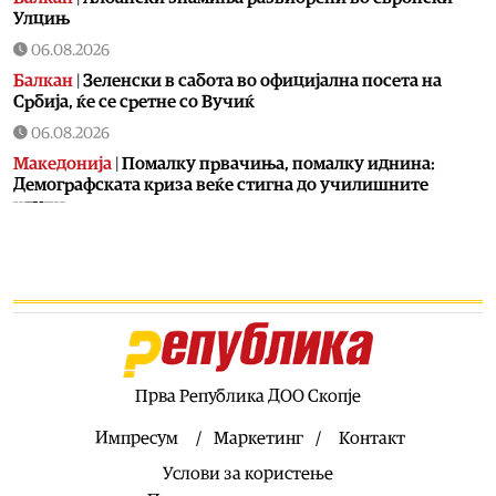
Улцињ
06.08.2026
Балкан
|
Зеленски в сабота во официјална посета на
Србија, ќе се сретне со Вучиќ
06.08.2026
Македонија
|
Помалку првачиња, помалку иднина:
Демографската криза веќе стигна до училишните
клупи
06.08.2026
Балкан
|
Први случаи на западнонилска треска во
Србија: Две постари лица во Белград хоспитализирани
со невроинвазивна форма
06.08.2026
Сервиси
|
Вкупно 18 пожари на отворено денеска до 18
часот, два се активни
Прва Република ДОО Скопје
06.08.2026
Импресум
Маркетинг
Контакт
Здравје
|
Леонид Индов: Ми даваа само три проценти
Услови за користење
шанси да преживеам, денес живеам со полна брзина