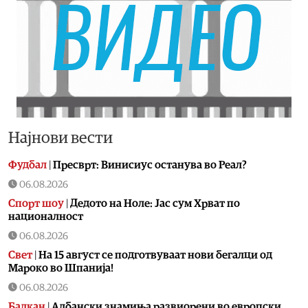
Најнови вести
Фудбал
|
Пресврт: Винисиус останува во Реал?
06.08.2026
Спорт шоу
|
Дедото на Ноле: Јас сум Хрват по
националност
06.08.2026
Свет
|
На 15 август се подготвуваат нови бегалци од
Мароко во Шпанија!
06.08.2026
Балкан
|
Албански знамиња развиорени во европски