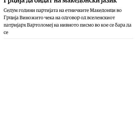
Грција да бидат на македонски јазик
Седум години партијата на етничките Македонци во
Грција Виножито чека на одговор од вселенскиот
патријарх Вартоломеј на нивното писмо во кое се бара да
се