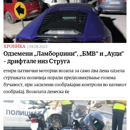
ХРОНИКА
|
04.08.2025
Одземени „Ламборџини“, „БМВ“ и „Ауди“
– дрифтале низ Струга
етири патнички моторни возила за само два дена одзела
струшката полиција поради предизвикување голема
бучавост, при засилени сообраќајни контроли во патниот
сообраќај. Возилата денеска ќе