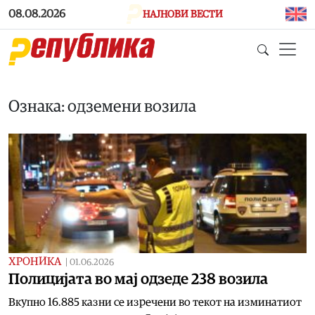
Skip to main content
08.08.2026
НАЈНОВИ ВЕСТИ
Ознака: одземени возила
ХРОНИКА
|
01.06.2026
Полицијата во мај одзеде 238 возила
Вкупно 16.885 казни се изречени во текот на изминатиот