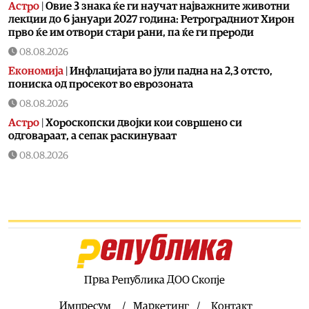
Астро
|
Овие 3 знака ќе ги научат најважните животни
лекции до 6 јануари 2027 година: Ретроградниот Хирон
прво ќе им отвори стари рани, па ќе ги прероди
08.08.2026
Економија
|
Инфлацијата во јули падна на 2,3 отсто,
пониска од просекот во еврозоната
08.08.2026
Астро
|
Хороскопски двојки кои совршено си
одговараат, а сепак раскинуваат
08.08.2026
Здравје
|
Кога е идеалното време за оброк?
08.08.2026
Хроника
|
Уапсен возач во врска со сообраќајката во
Скопје во која загина 19-годишен мотоциклист
08.08.2026
Македонија
|
Мисајловски: Вербата на бранителите во
татковината е наша водилка, одлучно да продолжиме
Прва Република ДОО Скопје
да ги чуваме националните интереси
Импресум
Маркетинг
Контакт