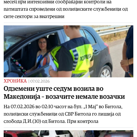
месец при интензивни сообраќајни контроли на
патиштата спроведени од полициските службеници од
сите сектори за внатрешни
ХРОНИКА
|
07.02.2026
Одземени уште седум возила во
Македонија – возачите немале возачки
На 07.02.2026 во 02:10 часот на бул. „1 Мај“ во Битола,
полициски службеници од СВР Битола го лишија од
слобода Д.И.(30) од Битола. При контрола