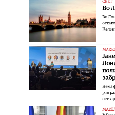
СВЕТ
Во Л
Во Лон
откако
Целзиу
МАКЕ
Јане
Лонд
поли
забр
Нема ф
ран ра
оствар
МАКЕ