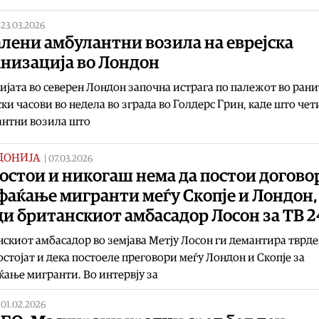
|
23.03.2026
лени амбулантни возила на еврејска
анизација во Лондон
јата во северен Лондон започна истрага по палежот во рани
ки часови во недела во зграда во Голдерс Грин, каде што че
антни возила што
ДОНИЈА
|
07.03.2026
остои и никогаш нема да постои договор
фаќање мигранти меѓу Скопје и Лондон,
и британскиот амбасадор Лосон за ТВ 2
скиот амбасадор во земјава Метју Лосон ги демантира тврд
остојат и дека постоеле преговори меѓу Лондон и Скопје за
ање мигранти. Во интервју за
|
01.02.2026