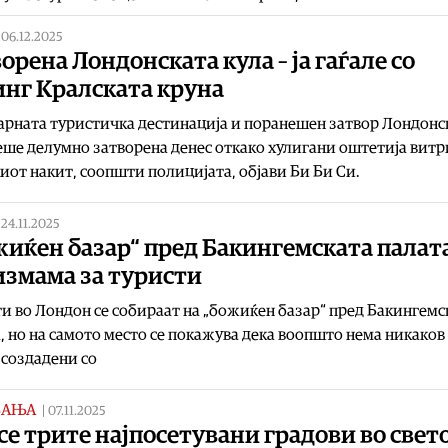
|
06.12.2025
орена Лондонската кула – ја гаѓале со
инг Кралската круна
рната туристичка дестинација и поранешен затвор Лондонс
еше делумно затворена денес откако хулигани оштетија витр
иот накит, соопшти полицијата, објави Би Би Си.
|
24.11.2025
иќен базар“ пред Бакингемската палата
измама за туристи
и во Лондон се собираат на „божиќен базар“ пред Бакингемс
, но на самото место се покажува дека воопшто нема никаков
создадени со
ВАЊА
|
07.11.2025
се трите најпосетувани градови во свет