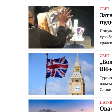
СВЕТ
Затв
пуд
Попула
кула б
кралск
СВЕТ
„Бож
ВИ-
Турист
палата
Слики 
ПАТУ
Ова 