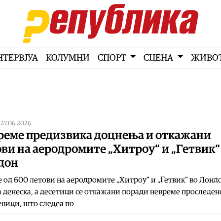
НТЕРВЈУА
КОЛУМНИ
СПОРТ
СЦЕНА
ЖИВО
|
27.06.2026
реме предизвика доцнења и откажани
ви на аеродромите „Хитроу“ и „Гетвик“
дон
 од 600 летови на аеродромите „Хитроу“ и „Гетвик“ во Лонд
 денеска, а десетици се откажани поради невреме проследен
вици, што следеа по