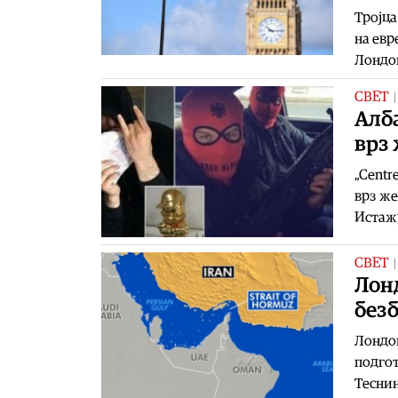
Тројца
на евр
Лондо
СВЕТ
Алба
врз 
„Centr
врз же
Истаж
СВЕТ
Лонд
без
Лондон
подгот
Теснин