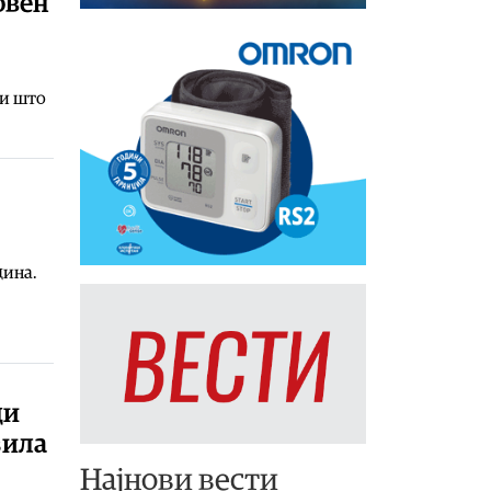
овен
ни што
дина.
ди
зила
Најнови вести