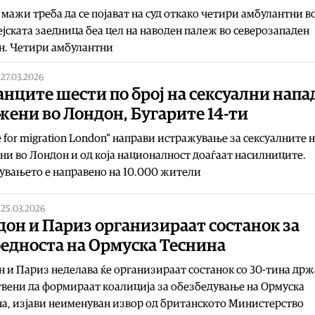
 мажи треба да се појават на суд откако четири амбулантни в
ејската заедница беа цел на наводен палеж во северозападен
н. Четири амбулантни
|
27.03.2026
нците шести по број на сексуални напа
жени во Лондон, Бугарите 14-ти
e for migration London“ направи истражување за сексуалните 
ни во Лондон и од која националност доаѓаат насилниците.
увањето е направено на 10.000 жители
|
25.03.2026
он и Париз организираат состанок за
бедноста на Ормуска Теснина
 и Париз неделава ќе организираат состанок со 30-тина др
вени да формираат коалиција за обезбедување на Ормуска
а, изјави неименуван извор од британското Министерство