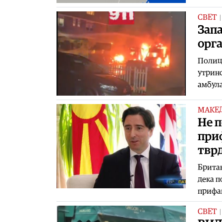
СВЕТ
Запа
орг
Полици
утринс
амбул
МАКЕ
Не п
при
тврд
Британ
дека п
прифаќ
СВЕТ