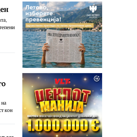
ден
ата,
степени
го
 на
ст кон