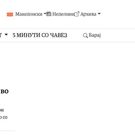
Македонски
Неделник
Архива
Т
5 МИНУТИ СО ЧАВЕЗ
Барај
 во
он
о со