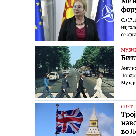
Мин
фор
Од 17 
најгол
се орг
МУЗИ
Битл
Англис
Лондон
Музејо
СВЕТ
Трој
нав
во 