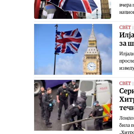
вчера 
национ
СВЕТ
Илја
за 
Илјадн
просле
изведу
СВЕТ
Сер
Хит
теч
Лондон
била п
„Хитро