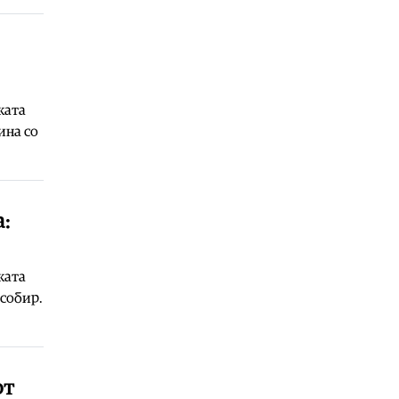
Култура
|
Грчка вечер на
„Охридско лето“ со Теодосија
Нтоку и Масимо Полидори
07.08.2026
Култура
|
Потпишан Меморандум
ката
за соработка помеѓу
ина со
Македонскиот културно-
информативен центар во Софија и
Друштвото на писателите на
Македонија
:
07.08.2026
ката
 собир.
от