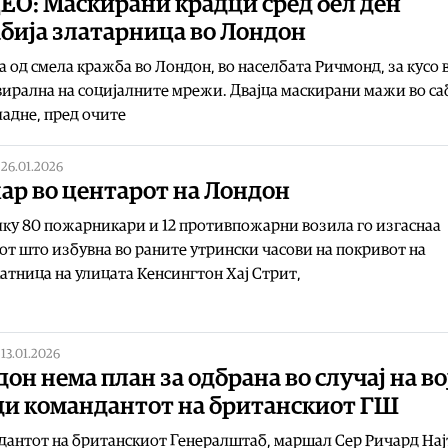
ЕО: Маскирани крадци сред бел ден
бија златарница во Лондон
 од смела кражба во Лондон, во населбата Ричмонд, за кусо 
вирална на социјалните мрежи. Двајца маскирани мажи во са
адне, пред очите
|
26.01.2026
ар во центарот на Лондон
ку 80 пожарникари и 12 противпожарни возила го изгаснаа
т што избувна во раните утрински часови на покривот на
атница на улицата Кенсингтон Хај Стрит,
|
13.01.2026
он нема план за одбрана во случај на во
ди командантот на британскиот ГШ
антот на британскиот Генералштаб, маршал Сер Ричард Нај