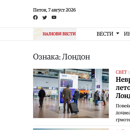
Skip to main content
Петок, 7 август 2026
ВЕСТИ
И
НАЈНОВИ ВЕСТИ
Ознака: Лондон
СВЕТ
Нев
лето
Лон
Повеќе
доцнеа
грмоте