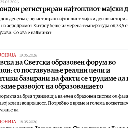
|
25.05.2026
ондон регистриран најтоплиот мајски 
дон денеска е регистриран најтоплиот мајски ден во историј
 на аеродромот Хитроу беше измерена температура од 33,5 
сови. Со ова е надминат
ДОНИЈА
|
19.05.2026
вска на Светски образовен форум во
он: со поставување реални цели и
тики базирани на факти се трудиме да 
заме развојот на образованието
ормула за брза транзиција на еден образовен систем од фаза
звој кон извонредност. Потребно е време и голема посветено
ување на
ДОНИЈА
|
18.05.2026