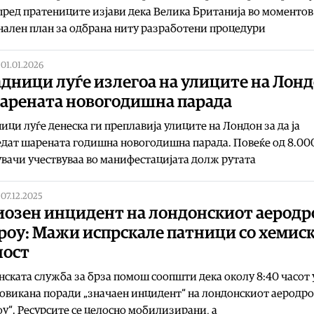
пред пратениците изјави дека Велика Британија во моментов
ален план за одбрана ниту разработени процедури
|
01.01.2026
дници луѓе излегоа на улиците на Лон
шарената новогодишна парада
ици луѓе денеска ги преплавија улиците на Лондон за да ја
дат шарената годишна новогодишна парада. Повеќе од 8.00
вачи учествуваа во манифестацијата долж рутата
|
07.12.2025
иозен инцидент на лондонскиот аерод
роу: Мажи испрскале патници со хемис
ност
ската служба за брза помош соопшти дека околу 8:40 часот
овикана поради „значаен инцидент“ на лондонскиот аеродр
у“. Ресурсите се целосно мобилизирани, а