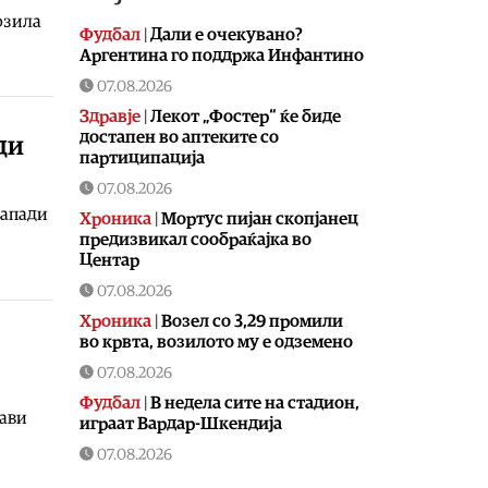
озила
Фудбал
|
Дали е очекувано?
Аргентина го поддржа Инфантино
07.08.2026
Здравје
|
Лекот „Фостер“ ќе биде
достапен во аптеките со
ди
партиципација
07.08.2026
напади
Хроника
|
Мортус пијан скопјанец
предизвикал сообраќајка во
Центар
07.08.2026
Хроника
|
Возел со 3,29 промили
во крвта, возилото му е одземено
07.08.2026
Фудбал
|
В недела сите на стадион,
жави
играат Вардар-Шкендија
07.08.2026
Фудбал
|
Винисиус остана во Реал