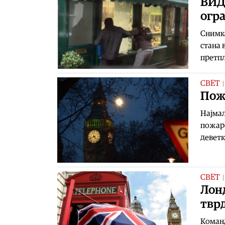
ВИД
огра
Снимка
стана 
претпл
СВЕТ
Пож
Најмал
пожаро
деветк
СВЕТ
Лонд
твр
Команд