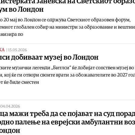
истерката Јаневска на Светскиот образ
ум во Лондон
до 20 мај во Лондон се одржува Светскиот образовен форум,
емиот глобален собир на министри за образование и вешти
анизира по
КА
|
15.05.2026
си добиваат музеј во Лондон
ките музички легенди „Битлси“ ќе добијат сопствен музеј во
, кој ќе ги отвори своите врати за обожавателите во 2027 го
т ќе биде сместен
|
04.04.2026
ца мажи треба да се појават на суд пора
одно палење на еврејски амбулантни во
Лондон