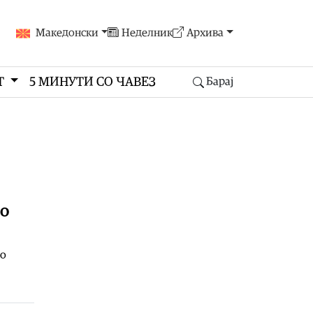
Македонски
Неделник
Архива
Т
5 МИНУТИ СО ЧАВЕЗ
Барај
во
со