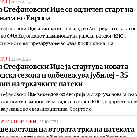
ОРД
|
28.04.2026
 Стефановски Иџе со одличен старт на
ната во Европа
тефановски Иџе изминатиот викенд во Австрија ја отвори но
 во ФИА Европскиот шампионат на ридски патеки (EHC),
стижното натпреварување во оваа дисциплина. На
ОРД
|
22.04.2026
 Стефановски Иџе ја стартува новата
пска сезона и одбележува јубилеј – 25
ини на тркачките патеки
тефановски Иџе викендов од Австрија ја стартува новата сезо
ропскиот шампионат на ридски патеки (EHC), најпрестижно
варување во оваа дисциплина. Стартот е
НАТИ СПОРТОВИ
|
15.10.2025
не настапи на втората трка на патеката