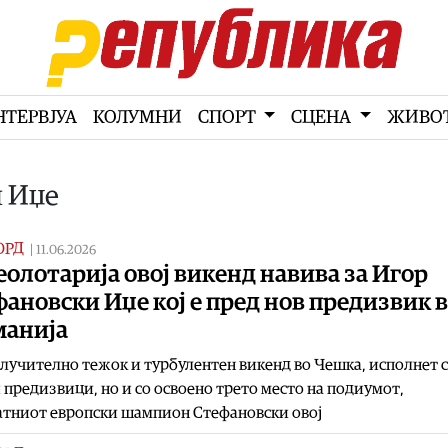
НТЕРВЈУА
КОЛУМНИ
СПОРТ
СЦЕНА
ЖИВО
и Иџе
ОРД
|
11.06.2026
олотарија овој викенд навива за Игор
ановски Иџе кој е пред нов предизвик 
манија
лучително тежок и турбулентен викенд во Чешка, исполнет 
 предизвици, но и со освоено трето место на подиумот,
атниот европски шампион Стефановски овој