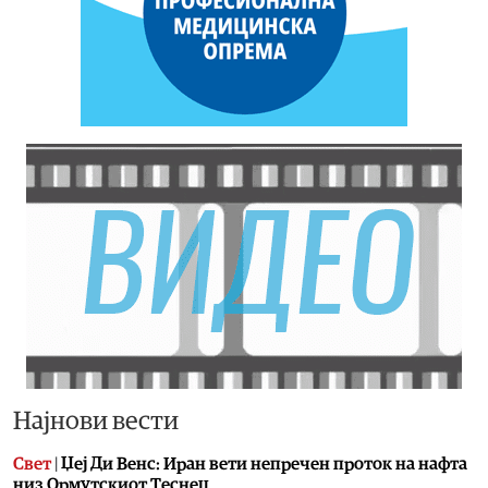
Најнови вести
Свет
|
Џеј Ди Венс: Иран вети непречен проток на нафта
низ Ормутскиот Теснец