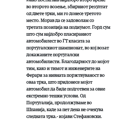
во второто возење, збирниот резултат
од двете трки, ми го донесе третото
место. Морав да се задоволам со
третата позиција на подиумот. Горд сум
што сум најдобро пласираниот
автомобилест во ГТ класата за
португалскиот шампионат, во кој возат
докажаните португалски
автомобилисти. Благодарност до мојот
тим, како и тимот и инженерите на
Ферари за нивната поржтвуваност во
оваа трка, што придонесе мојот
автомобил да биде подготвен за овие
екстремно тешки услови. Од
Португалија, продолжуваме во
Шпанија, каде за пет дена не очекува
следната трка.- изјави Стефановски.