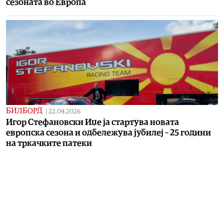
сезоната во Европа
БИЛБОРД
|
22.04.2026
Игор Стефановски Иџе ја стартува новата
европска сезона и одбележува јубилеј – 25 години
на тркачките патеки