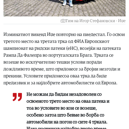
Тим на Игор Стефановски - Иџе
Изминатиот викенд Иџе повторно на пиедестал. Го освои
третото место на третата трка од ФИА Европскиот
шампионат на ридски патеки (еHC), возејќи на патеката
Рампа Да Фалепра во португалската Брага. Трката се
возеше во исклучително тешки услови поради
дождливото време, што придонесе за бројни незгоди и
прекини. Условите придонесоа оваа трка да биде
предизвик и за најдобрите автомобилисти од Европа.
Не можам да бидам незадоволен со
освоеното трето место на оваа патека и
тоа во условите во кои се возеше,
особено затоа што бевме во борба со
автомобили на погон со сите 4 тркала.
Иако постигнав најдобро второ време