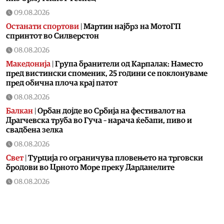
09.08.2026
Останати спортови
|
Мартин најбрз на МотоГП
спринтот во Силверстон
08.08.2026
Македонија
|
Група бранители од Карпалак: Наместо
пред вистински споменик, 25 години се поклонуваме
пред обична плоча крај патот
08.08.2026
Балкан
|
Орбан дојде во Србија на фестивалот на
Драгчевска труба во Гуча – нарача ќебапи, пиво и
свадбена зелка
08.08.2026
Свет
|
Турција го ограничува пловењето на трговски
бродови во Црното Море преку Дарданелите
08.08.2026
Балкан
|
Трајно одземање возачка дозвола за
управување возило под дејство на алкохол и големи
парични казни