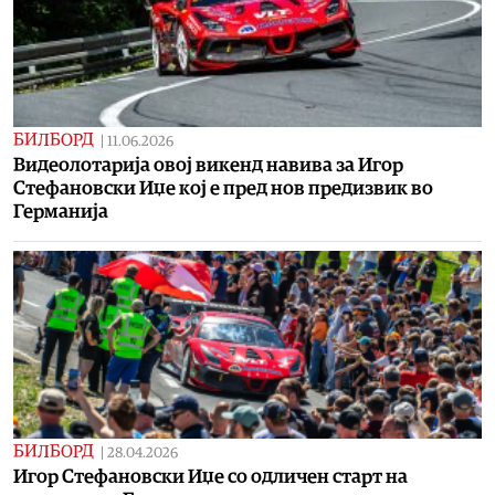
БИЛБОРД
|
11.06.2026
Видеолотарија овој викенд навива за Игор
Стефановски Иџе кој е пред нов предизвик во
Германија
БИЛБОРД
|
28.04.2026
Игор Стефановски Иџе со одличен старт на