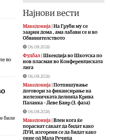
Најнови вести
Македонија
|
На Груби му се
заарни дома , ама лабави се и во
Обвинителството
06.08.2026
Фудбал
|
Шкендија во Шкотска по
ле во
нов пласман во Конференциската
лига
06.08.2026
Македонија
|
Потпишување
во
договори за финансирање на
железничката делница Крива
Паланка – Деве Баир (3. фаза)
06.08.2026
те биле
Македонија
|
Влен кога ќе
пораснат сакаат да бидат како
ДУИ, изгорени се да бидат како
оние од Мала Речица