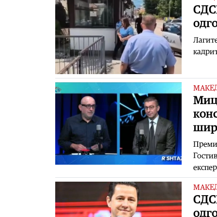
СДСМ
одго
Лагите
кадрит
МАКЕ
Мицк
конс
шир
Премие
Гостив
експер
МАКЕ
СДСМ
одг