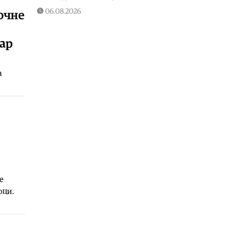
06.08.2026
очне
Македонија
|
Aнализита на водата
дури на 20 август
вар
06.08.2026
Фудбал
|
Вака беше пречекан
Салах во Трабзон
а
06.08.2026
Македонија
|
Мицкоски и
Николоски на потпишување
договори за финансирање на
изградбата на железничката
делница Крива Паланка – Деве
Баир
06.08.2026
Македонија
|
Николоски:
е
Дијаспората доби директна линија
оци.
Женева – Скопје
06.08.2026
Балкан
|
Потврдени 23 нови