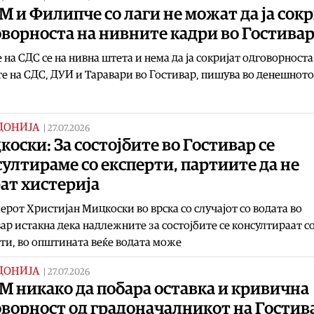
 и Филипче со лаги не можат да ја сокр
ворноста на нивните кадри во Гостива
 на СДС се на нивна штета и нема да ја сокријат одговорноста
е на СДС, ДУИ и Таравари во Гостивар, пишува во денешното
ДОНИЈА
|
27.07.2026
оски: За состојбите во Гостивар се
ултираме со експерти, партиите да нe
ат хистерија
рот Христијан Мицкоски во врска со случајот со водата во
ар истакна дека надлежните за состојбите се консултираат с
ти, во општината веќе водата може
ДОНИЈА
|
27.07.2026
 никако да побара оставка и кривична
оворност од градоначалникот на Гостив