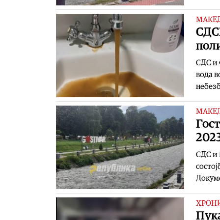
МАКЕ
СДС
поли
СДС и 
вода в
небез
МАКЕ
Гост
2023
СДС и 
состој
Докуме
ХРОН
Пука