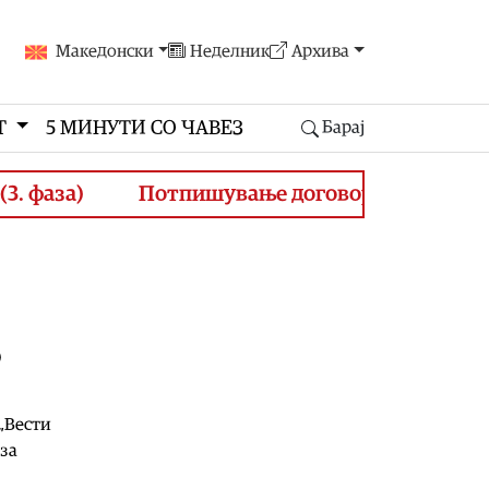
Македонски
Неделник
Архива
Т
5 МИНУТИ СО ЧАВЕЗ
Барај
за)
Потпишување договори за финансирање 
о
 „Вести
 за