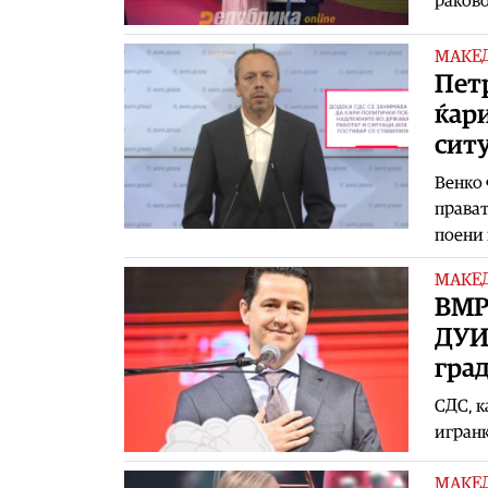
раков
МАКЕ
Петр
ќар
ситу
Венко 
прават
поени 
МАКЕ
ВМР
ДУИ 
град
СДС, к
игранк
МАКЕ