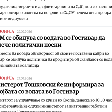
чудат лицемерието и двојните аршини на СДС, кои со настани
ар повторно излегоа на површина.СДСM недела дена креира 
ниот медиумски
ДОНИЈА
|
27.07.2026
 се обидува со водата во Гостивар да
лече политички поени
место да побара одговорност од своите поставени кадри во
ар, се обидува политички да профитира од скандалот со вода
на нивната коалиција
ДОНИЈА
|
27.07.2026
истерот Тошковски ќе информира за
ојбата со водата во Гостивар
ентарот за управување со кризи во Скопје денеска во 10:30 ча
онференција ќе одржи министерот за внатрешни работи и