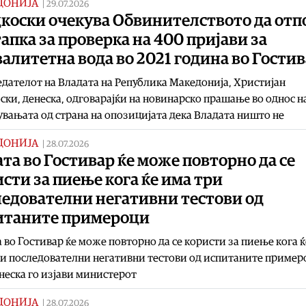
ДОНИЈА
|
29.07.2026
коски очекува Обвинителството да отп
апка за проверка на 400 пријави за
алитетна вода во 2021 година во Гости
дателот на Владата на Република Македонија, Христијан
ки, денеска, одговарајќи на новинарско прашање во однос н
вањата од страна на опозицијата дека Владата ништо не
ДОНИЈА
|
28.07.2026
та во Гостивар ќе може повторно да се
сти за пиење кога ќе има три
ледователни негативни тестови од
итаните примероци
 во Гостивар ќе може повторно да се користи за пиење кога ќ
и последователни негативни тестови од испитаните пример
неска го изјави министерот
ДОНИЈА
|
28.07.2026