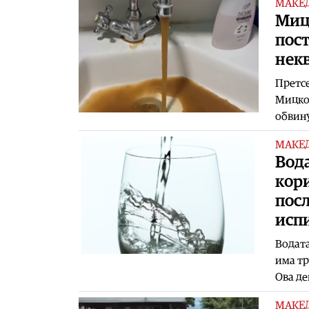
МАКЕ
Миц
пост
некв
Претсе
Мицкос
обвину
МАКЕ
Вода
кори
пос
исп
Водата
има тр
Ова де
МАКЕ