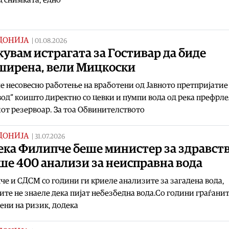
ДОНИЈА
|
01.08.2026
увам истрагата за Гостивар да биде
ширена, вели Мицкоски
е несовесно работење на вработени од Јавното претпријатие
од“ коишто директно со цевки и пумпи вода од река префрле
от резервоар. За тоа Обвинителството
ДОНИЈА
|
31.07.2026
ека Филипче беше министер за здравст
ше 400 анализи за неисправна вода
е и СДСМ со години ги криеле анализите за загадена вода,
ите не знаеле дека пијат небезбедна вода.Со години граѓани
ни на ризик, додека