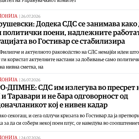
одител на Управувачкиот комитет
ДОНИЈА
|
26.07.2026
ушевски: Додека СДС се занимава како 
и политички поени, надлежните работа
ацијата во Гостивар се стабилизира
Филипче и актуелното раководство на СДС немајќи идеи што
 ги користат актуелните настани за добивање само политич
на нивна сметка, на
ДОНИЈА
|
26.07.2026
О-ДПМНЕ: СДС им излегува во пресрет 
и Таравари и не бара одговорност од
оначланикот кој е нивен кадар
ако секогаш, и сега одлучи кризата во Гостивар да ја претвор
а за да си собери некој поен плус, се наведува во соопштение
ДОНИЈА
|
24.07.2026