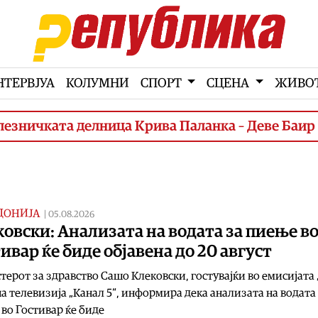
НТЕРВЈУА
КОЛУМНИ
СПОРТ
СЦЕНА
ЖИВО
ата делница Крива Паланка – Деве Баир (3. фа
ДОНИЈА
|
05.08.2026
овски: Анализата на водата за пиење в
ивар ќе биде објавена до 20 август
ерот за здравство Сашо Клековски, гостувајќи во емисијата
на телевизија „Канал 5“, информира дека анализата на водата
во Гостивар ќе биде