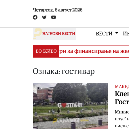
Skip to main content
Четврток, 6 август 2026
ВЕСТИ
И
НАЈНОВИ ВЕСТИ
шување договори за финансирање на железничк
ВО ЖИВО
Ознака: гостивар
МАКЕ
Клек
Гост
Минист
плус“ 
пиење 