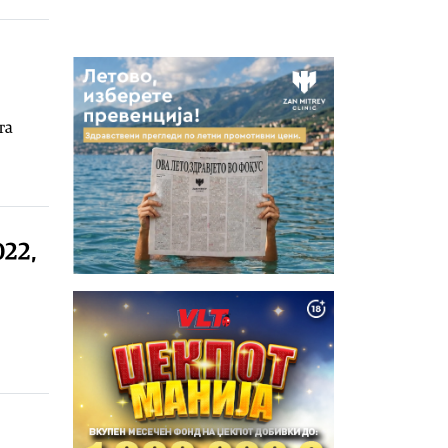
та
022,