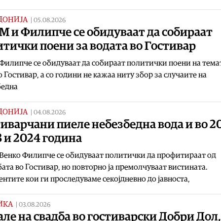
ДОНИЈА
|
05.08.2026
М и Филипче се обидуваат да собираат
тички поени за водата во Гостивар
Филипче се обидуваат да собираат политички поени на тема
о Гостивар, а со години не кажаа ниту збор за случаите на
бедна
ДОНИЈА
|
04.08.2026
иварчани пиеле небезбедна вода и во 2
 и 2024 година
Венко Филипче се обидуваат политички да профитираат од
бата во Гостивар, но повторно ја премолчуваат вистината.
нтите кои ги проследуваме секојдневно до јавноста,
ИКА
|
03.08.2026
ле на свадба во гостиварски Добри Дол,