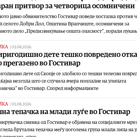
аран притвор за четворица осомничени
ото јавно обвинителство Гостивар поведе постапка против 
д селото Добри Дол, Општина Врапчиште, осомничени за
ното дело „Предизвикување општа опасност“, поради пукањ
ИКА
|
03.08.2026
иригодишно дете тешко повредено отк
 прегазено во Гостивар
годишно дете од Скопје се здобило со тешки телесни повре
ќајна незгода што се случила вчера попладне на улицата
зничка“ во Гостивар. Според информациите
ИКА
|
03.08.2026
на тепачка на млади луѓе во Гостивар
ирувачка снимка од Гостивар е објавена на социјалните мре
е гледа брутална тепачка меѓу поголема група млади лица на 
 снимката, едно