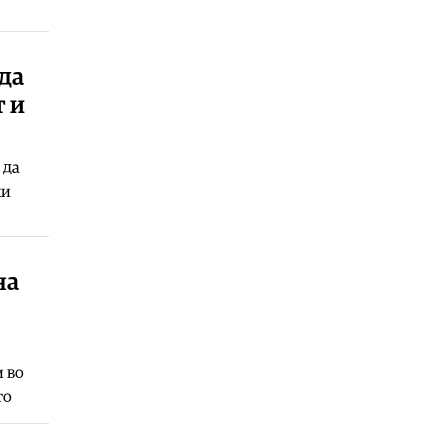
Свет
|
Иран и Оман постигнаа
договор за бродската рута низ
Ормутскиот Теснец
да
05.08.2026
т и
Свет
|
Русија погодила уште три
товарни бродови во Црното Море
05.08.2026
 да
ки
Македонија
|
Најголем дел од
пациентите сo западнонилска
треска се од скопскиот регион и
Велес
05.08.2026
на
и во
то