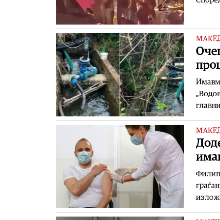
МАКЕ
Очек
про
​Имавм
„Водов
главни
МАКЕ
Дод
има
Филипч
граѓан
изложе