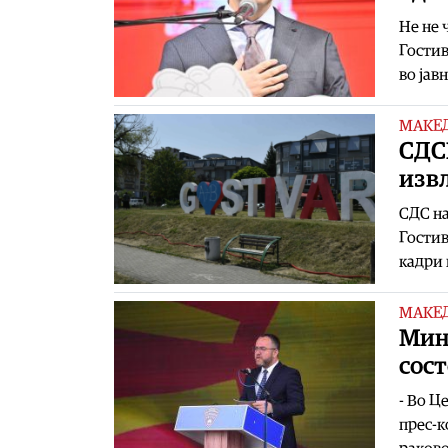
Не не 
Гостив
во јав
МАКЕ
СДСМ
изв
СДС на
Гостив
кадри 
МАКЕ
Mин
сост
- Во Ц
прес-к