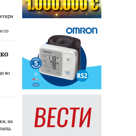
четири
е со
ако
ди во
жи, на
улица.