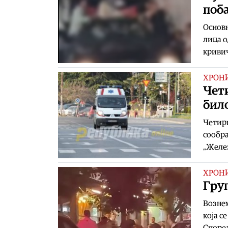
поб
Основн
лица о
кривич
ХРОН
Чет
било
Четири
сообра
„Желе
ХРОН
Груп
Вознем
која с
Според