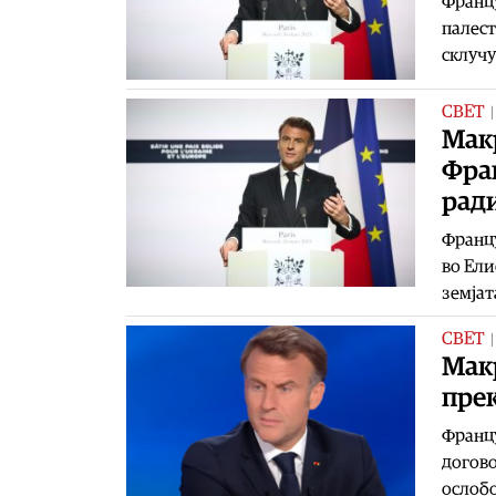
Францу
палест
склучу
СВЕТ
Макр
Фран
рад
Францу
во Ели
земјат
СВЕТ
Макр
пре
Францу
догово
ослобо