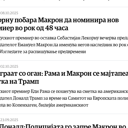
|
08.10.2025
орну побара Макрон да номинира нов
иер во рок од 48 часа
скиот премиер во оставка Себастијан Лекорну вечерва пре
дателот Емануел Макрон да именува негов наследник во рок 
- Изгледите за распишување предвремени
|
02.10.2025
граат со оган: Рама и Макрон се мајтапе
тка на Трамп
киот премиер Еди Рама се пошегува на сметка на американс
дател Доналд Трамп за време на Самитот на Европската пол
ца во Копенхаген, бидејќи американскиот
|
23.09.2025
Доналд:Полицијата го запре Макрон во