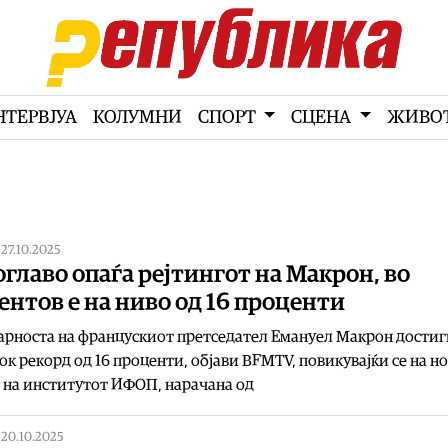
НТЕРВЈУА
КОЛУМНИ
СПОРТ
СЦЕНА
ЖИВО
|
27.10.2025
главо опаѓа рејтингот на Макрон, во
нтов е на ниво од 16 проценти
рноста на францускиот претседател Емануел Макрон достиг
ок рекорд од 16 проценти, објави BFMTV, повикувајќи се на н
 на институтот ИФОП, нарачана од
|
20.10.2025