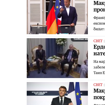
Макр
прон
Францу
експон
бидат 
СВЕТ
Ердо
нат
На мар
забеле
Таип Е
СВЕТ
Мак
покр