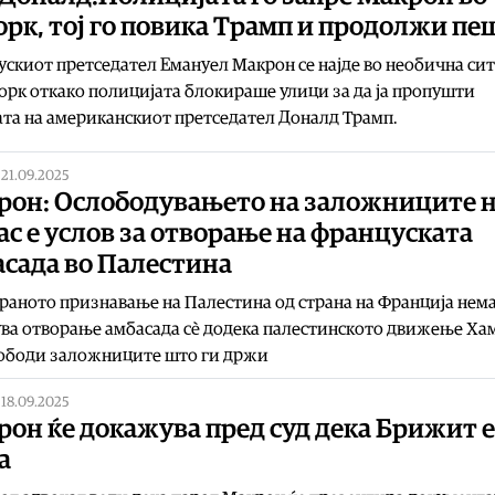
рк, тој го повика Трамп и продолжи пе
скиот претседател Емануел Макрон се најде во необична сит
орк откако полицијата блокираше улици за да ја пропушти
та на американскиот претседател Доналд Трамп.
|
21.09.2025
рон: Ослободувањето на заложниците 
с е услов за отворање на француската
асада во Палестина
аното признавање на Палестина од страна на Франција нема
ва отворање амбасада сè додека палестинското движење Хам
лободи заложниците што ги држи
|
18.09.2025
он ќе докажува пред суд дека Брижит е
а