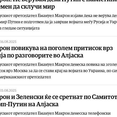
емен да склучи мир
скиот претседател Емануел Макрон изјави дека не верува де
ир Путин е подготвен да ја заврши војната меѓу Русија и Укр
ја гледам ситуацијата
|
16.08.2025
рон повикува на поголем притисок врз
ја по разговорите во Алјаска
скиот претседател Емануел Макрон денеска повика на згол
ок врз Москва за да се стави крај на војната во Украина, по с
мериканскиот претседател
|
15.08.2025
он и Зеленски ќе се сретнат по Самито
мп-Путин на Алјаска
скиот претседател Емануел Макрон денесска телефонски