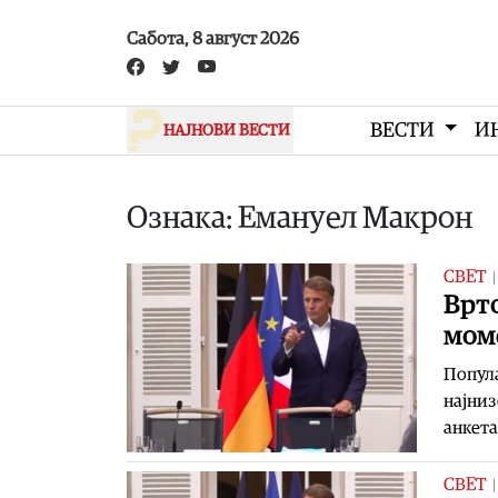
Skip to main content
Сабота, 8 август 2026
ВЕСТИ
И
НАЈНОВИ ВЕСТИ
Ознака: Емануел Макрон
СВЕТ
Врто
моме
Попула
најниз
анкета
СВЕТ