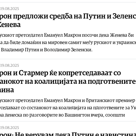
|
19.08.2025
рон предложи средба на Путин и Зелен
Женева
скиот претседател Емануел Макрон посочи дека Женева би
 да биде домаќин на мировен самит меѓу рускиот и украинс
, Владимир Путин и Володимир Зеленски.
|
19.08.2025
он и Стармер ќе копретседаваат со
анокот на коалицијата на подготвените
аина
скиот претседател Емануел Макрон и британскиот премиер 
седаваат со состанокот на коалицијата на пдоготвените за У
а денеска по разговорите во Вашингтон вчера, соопшти
|
19.08.2025
он: Не верувам дека Путин е навистин