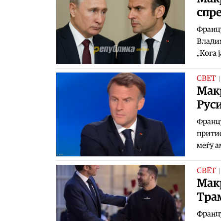
спр
Францу
Владим
„Кога 
СВЕТ
Мак
Руси
Францу
притис
меѓу а
СВЕТ
Макр
Тра
Францу