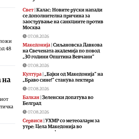
Свет
|
Калас: Новите руски напади
се дополнителна причина за
заострување на санкциите против
Москва
07.08.2026
дложи
Македонија
|
Сиљановска Давкова
од 48
на Свечената академија по повод
„30 години Општина Вевчани“
07.08.2026
Култура
|
„Бајки од Македонија“ на
а на
„Браво сине!“ станува лектира
07.08.2026
Балкан
|
Зеленски допатува во
киот
Белград
итичка
07.08.2026
Сервиси
|
УХМР со метеоаларм за
утре: Цела Македонија во
портокалова фаза