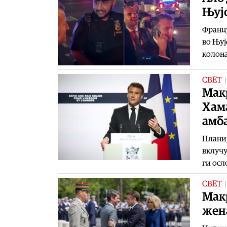
Њујо
Францу
во Њуј
колона
СВЕТ
Мак
Хама
амб
Планир
вклучу
ги ос
СВЕТ
Макр
жен