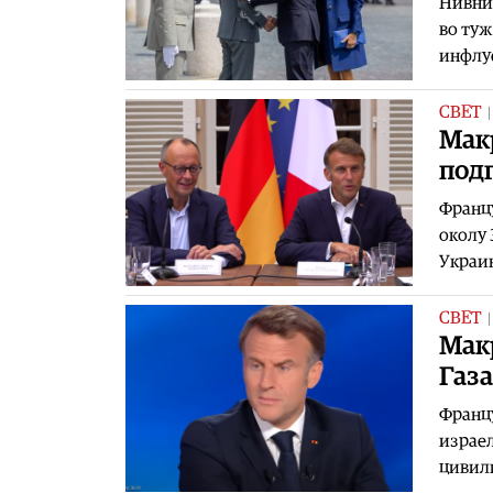
Нивнио
во туж
инфлуе
СВЕТ
Макр
подг
Францу
околу 
Украин
СВЕТ
Мак
Газа
Францу
израел
цивили