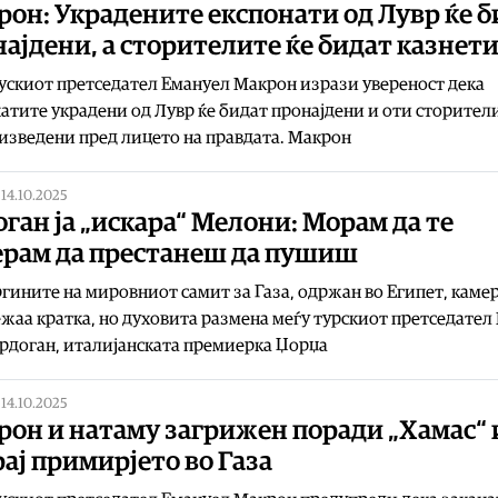
он: Украдените експонати од Лувр ќе б
ајдени, а сторителите ќе бидат казнет
скиот претседател Емануел Макрон изрази увереност дека
атите украдени од Лувр ќе бидат пронајдени и оти сторител
изведени пред лицето на правдата. Макрон
|
14.10.2025
ган ја „искара“ Мелони: Морам да те
ерам да престанеш да пушиш
гините на мировниот самит за Газа, одржан во Египет, каме
жаа кратка, но духовита размена меѓу турскиот претседател
рдоган, италијанската премиерка Џорџа
|
14.10.2025
рон и натаму загрижен поради „Хамас“ 
ај примирјето во Газа