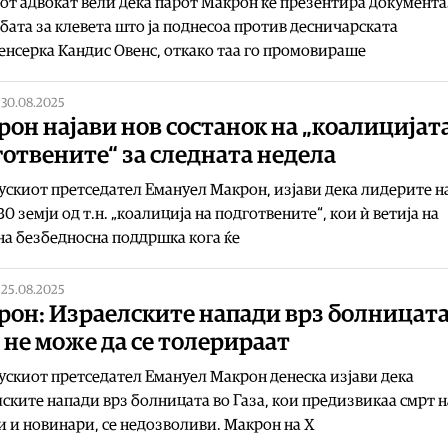
т адвокат вели дека парот Макрон ќе презентира документа
бата за клевета што ја поднесоа против десничарската
нсерка Кандис Овенс, откако таа го промовираше
|
30.08.2025
он најави нов состанок на „коалицијат
отвените“ за следната недела
скиот претседател Емануел Макрон, изјави дека лидерите н
30 земји од т.н. „коалиција на подготвените“, кои ѝ ветија на
а безбедносна поддршка кога ќе
|
25.08.2025
рон: Израелските напади врз болницата
 не може да се толерираат
скиот претседател Емануел Макрон денеска изјави дека
ските напади врз болницата во Газа, кои предизвикаа смрт н
 и новинари, се недозволиви. Макрон на X