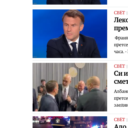
СВЕТ
Лек
прем
Францу
претсе
часа. 
СВЕТ
Си и
сме
Албанс
претсе
заедни
СВЕТ
Ало 