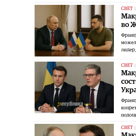
СВЕТ
Мак
во 
Францу
можела
лидер
СВЕТ
Макр
сост
Укр
Францу
копрет
подоцн
СВЕТ
Макр