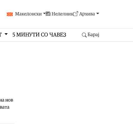
Македонски
Неделник
Архива
Т
5 МИНУТИ СО ЧАВЕЗ
Барај
на нов
овата