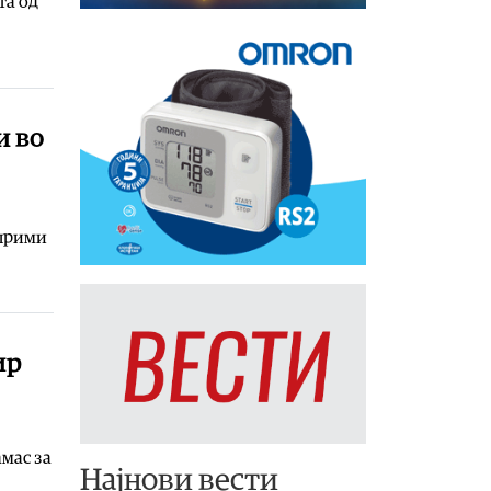
та од
и во
 прими
ир
мас за
Најнови вести