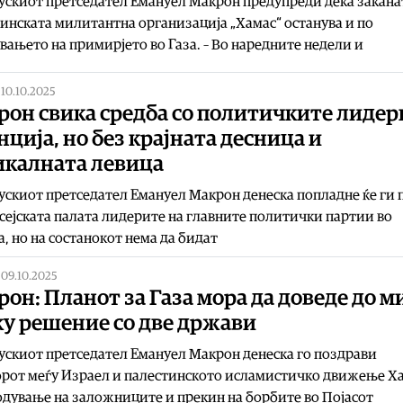
скиот претседател Емануел Макрон предупреди дека закана
инската милитантна организација „Хамас“ останува и по
вањето на примирјето во Газа. – Во наредните недели и
|
10.10.2025
он свика средба со политичките лидер
ција, но без крајната десница и
икалната левица
скиот претседател Емануел Макрон денеска попладне ќе ги
сејската палата лидерите на главните политички партии во
а, но на состанокот нема да бидат
|
09.10.2025
он: Планот за Газа мора да доведе до м
ку решение со две држави
скиот претседател Емануел Макрон денеска го поздрави
рот меѓу Израел и палестинското исламистичко движење Ха
дување на заложниците и прекин на борбите во Појасот