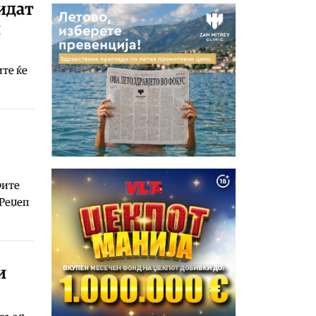
идат
и
ите ќе
рите
 Реџеп
и