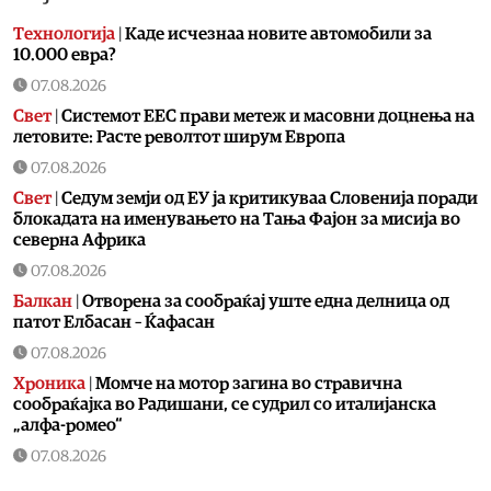
Технологија
|
Kаде исчезнаа новите автомобили за
10.000 евра?
07.08.2026
Свет
|
Системот ЕЕС прави метеж и масовни доцнења на
летовите: Расте револтот ширум Европа
07.08.2026
Свет
|
Седум земји од ЕУ ја критикуваа Словенија поради
блокадата на именувањето на Тања Фајон за мисија во
cеверна Африка
07.08.2026
Балкан
|
Отворена за сообраќај уште една делница од
патот Елбасан – Ќафасан
07.08.2026
Хроника
|
Момче на мотор загина во стравична
сообраќајка во Радишани, се судрил со италијанска
„алфа-ромео“
07.08.2026
Фудбал
|
За време на Светското ФБИ спречила