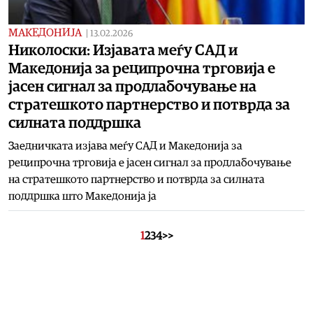
МАКЕДОНИЈА
|
13.02.2026
Николоски: Изјавата меѓу САД и
Македонија за реципрочна трговија е
јасен сигнал за продлабочување на
стратешкото партнерство и потврда за
силната поддршка
Заедничката изјава меѓу САД и Македонија за
реципрочна трговија е јасен сигнал за продлабочување
на стратешкото партнерство и потврда за силната
поддршка што Македонија ја
1
2
3
4
>>