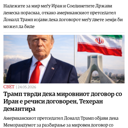
Надежите за мир меѓу Иран и Соединетите Држави
денеска пораснаа, откако американскиот претседател
Доналд Трамп изјави дека договорот меѓу двете земји би
можел да биде
СВЕТ
|
24.05.2026
Трамп тврди дека мировниот договор со
Иран е речиси договорен, Техеран
демантира
Американскиот претседател Доналд Трамп објави дека
Меморандумот за разбирање за мировен договор со