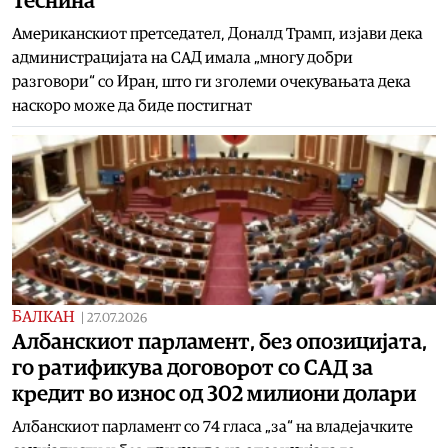
Теснина
Американскиот претседател, Доналд Трамп, изјави дека
администрацијата на САД имала „многу добри
разговори“ со Иран, што ги зголеми очекувањата дека
наскоро може да биде постигнат
БАЛКАН
|
27.07.2026
Албанскиот парламент, без опозицијата,
го ратификува договорот со САД за
кредит во износ од 302 милиони долари
Албанскиот парламент со 74 гласа „за“ на владејачките