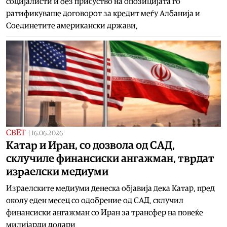
социјалисти и без присуство на опозицијата го
ратификуваше договорот за кредит меѓу Албанија и
Соединетите американски држави,
СВЕТ
|
16.06.2026
Катар и Иран, со дозвола од САД,
склучиле финансиски ангажман, тврдат
израелски медиуми
Израелските медиуми денеска објавија дека Катар, пред
околу еден месец со одобрение од САД, склучил
финансиски ангажман со Иран за трансфер на повеќе
милијарди долари