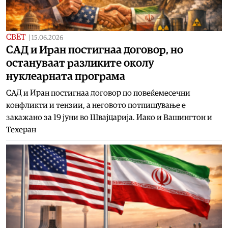
СВЕТ
|
15.06.2026
САД и Иран постигнаа договор, но
остануваат разликите околу
нуклеарната програма
САД и Иран постигнаа договор по повеќемесечни
конфликти и тензии, а неговото потпишување е
закажано за 19 јуни во Швајцарија. Иако и Вашингтон и
Техеран