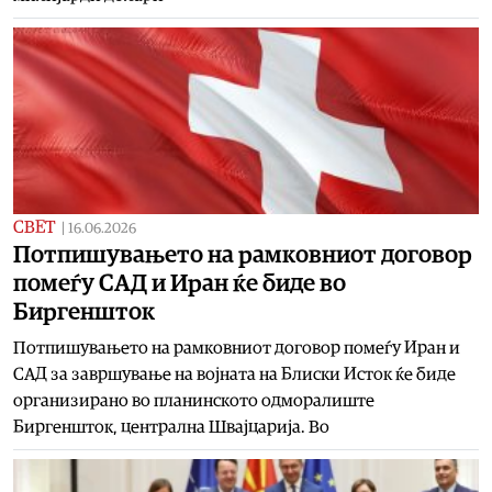
СВЕТ
|
16.06.2026
Потпишувањето на рамковниот договор
помеѓу САД и Иран ќе биде во
Биргеншток
Потпишувањето на рамковниот договор помеѓу Иран и
САД за завршување на војната на Блиски Исток ќе биде
организирано во планинското одморалиште
Биргеншток, централна Швајцарија. Во