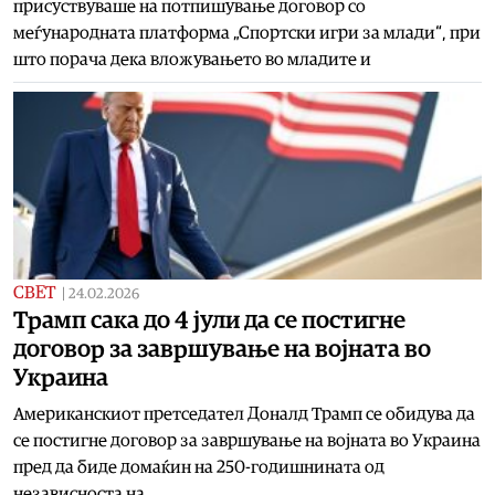
присуствуваше на потпишување договор со
меѓународната платформа „Спортски игри за млади“, при
што порача дека вложувањето во младите и
СВЕТ
|
24.02.2026
Трамп сака до 4 јули да се постигне
договор за завршување на војната во
Украина
Американскиот претседател Доналд Трамп се обидува да
се постигне договор за завршување на војната во Украина
пред да биде домаќин на 250-годишнината од
независноста на