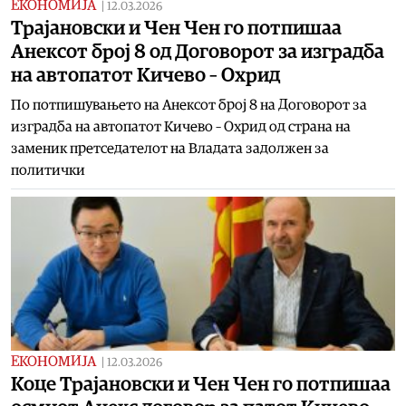
ЕКОНОМИЈА
|
12.03.2026
Трајановски и Чен Чен го потпишаа
Анексот број 8 од Договорот за изградба
на автопатот Кичево – Охрид
По потпишувањето на Анексот број 8 на Договорот за
изградба на автопатот Кичево – Охрид од страна на
заменик претседателот на Владата задолжен за
политички
ЕКОНОМИЈА
|
12.03.2026
Коце Трајановски и Чен Чен го потпишаа