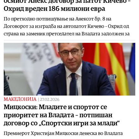
осмиот Анекс договор за патот Кичево –
Охрид вреден 186 милиони евра
По претходно потпишување на Анексот бр. 8 на
Договорот за изградба на автопатот Кичево – Охрид од
страна на заменик претседател на Владата задолжен за
МАКЕДОНИЈА
|
27.02.2026
Мицкоски: Младите и спортот се
приоритет на Владата – потпишан
договор со „Спортски игри за млади“
Премиерот Христијан Мицкоски денеска во Владата