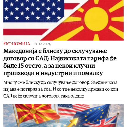
ЕКОНОМИЈА
|
19.02.2026
Македонија е блиску до склучување
договор со САД: Највисоката тарифа ќе
биде 15 отсто, а за некои клучни
производи и индустрии и помалку
Многу сме блиску до склучување договор. Заедничката
изјава е потврда за тоа. И со тие неколку држави со кои
САД веќе склучија договор, така одеше