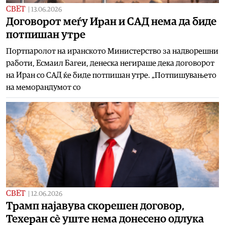
СВЕТ
|
13.06.2026
Договорот меѓу Иран и САД нема да биде
потпишан утре
Портпаролот на иранското Министерство за надворешни
работи, Есмаил Багеи, денеска негираше дека договорот
на Иран со САД ќе биде потпишан утре. „Потпишувањето
на меморандумот со
СВЕТ
|
12.06.2026
Трамп најавува скорешен договор,
Техеран сè уште нема донесено одлука