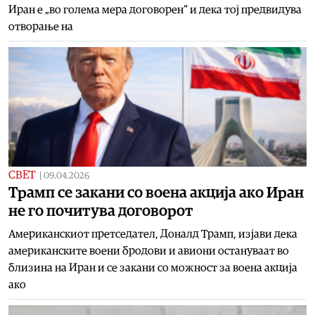
Иран е „во голема мера договорен“ и дека тој предвидува
отворање на
СВЕТ
|
09.04.2026
Трамп се закани со воена акција ако Иран
не го почитува договорот
Американскиот претседател, Доналд Трамп, изјави дека
американските воени бродови и авиони остануваат во
близина на Иран и се закани со можност за воена акција
ако