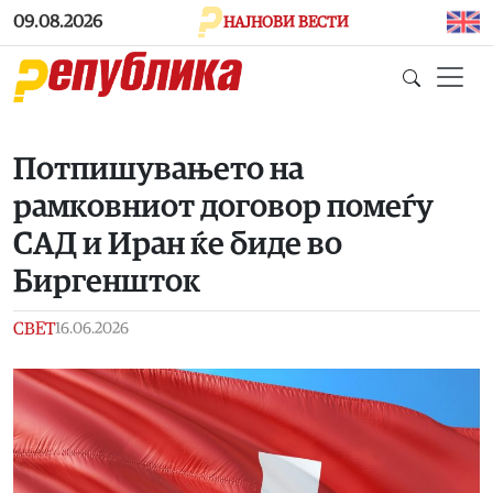
Skip to main content
09.08.2026
НАЈНОВИ ВЕСТИ
Потпишувањето на
рамковниот договор помеѓу
САД и Иран ќе биде во
Биргеншток
СВЕТ
16.06.2026