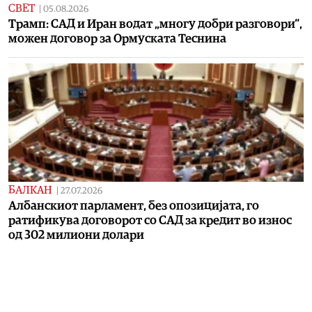
СВЕТ
|
05.08.2026
Трамп: САД и Иран водат „многу добри разговори“,
можен договор за Ормуската Теснина
БАЛКАН
|
27.07.2026
Албанскиот парламент, без опозицијата, го
ратификува договорот со САД за кредит во износ
од 302 милиони долари