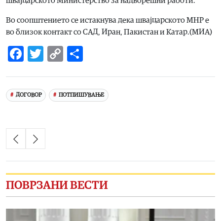
швајцарското Министерство за надворешни работи.
Во соопштението се истакнува дека швајцарското МНР е
во близок контакт со САД, Иран, Пакистан и Катар.(МИА)
Facebook
Twitter
Copy
Share
Link
ДОГОВОР
ПОТПИШУВАЊЕ
ПОВРЗАНИ ВЕСТИ