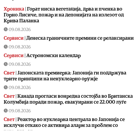
Хроника
|
Горат ниска вегетација, дрва и пченка во
Горно Лисиче, пожар и на депонијата на излезот од
Крива Паланка
09.08.2026
Сервиси
|
Денеска граничните премини се релаксирани
09.08.2026
Сервиси
|
Астрономски календар
09.08.2026
Свет
|
Јапонската премиерка: Јапонија ги поддржува
трите принципи на ненуклеарно оружје
09.08.2026
Свет
|
Канада прогласи вонредна состојба во Британска
Колумбија поради пожар, евакуирани се 22.000 луѓе
09.08.2026
Свет
|
Реактор во нуклеарна централа во Јапонија се
исклучи откако се активира аларм за проблем со
генераторот