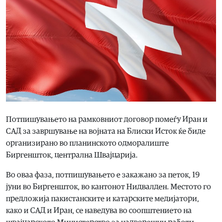
Потпишувањето на рамковниот договор помеѓу Иран и
САД за завршување на војната на Блиски Исток ќе биде
организирано во планинското одморалиште
Биргеншток, централна Швајцарија.
Во оваа фаза, потпишувањето е закажано за петок, 19
јуни во Биргеншток, во кантонот Нидвалден. Местото го
предложија пакистанските и катарските медијатори,
како и САД и Иран, се наведува во соопштението на