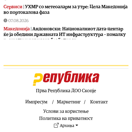
Сервиси
|
УХМР со метеоаларм за утре: Цела Македонија
во портокалова фаза
07.08.2026
Македонија
|
Андоновски: Националниот дата-центар
ќе ја обедини државната ИТ инфраструктура – помалку
трошоци и повисока безбедност
07.08.2026
Живот
|
Збогум на 24-часовниот ден: Земјата полека се
забавува – еве кога денот би можел да стане 25 часа
07.08.2026
Економија
|
Скокна минималниот износ за К-15 – Еве
колку пари ќе ни легнат на сметка годинава
Прва Република ДОО Скопје
07.08.2026
Живот
|
Не ги игнорирајте овие знаци: Бојлерот може да
Импресум
Маркетинг
Контакт
најавува сериозен дефект
Услови за користење
07.08.2026
Политика на приватност
Здравје
|
Лубеницата е здрава, но не претерувајте: Еве
Архива
кога може да предизвика здравствени проблеми