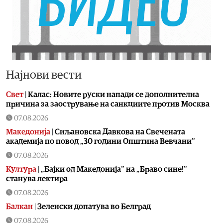
Најнови вести
Свет
|
Калас: Новите руски напади се дополнителна
причина за заострување на санкциите против Москва
07.08.2026
Македонија
|
Сиљановска Давкова на Свечената
академија по повод „30 години Општина Вевчани“
07.08.2026
Култура
|
„Бајки од Македонија“ на „Браво сине!“
станува лектира
07.08.2026
Балкан
|
Зеленски допатува во Белград
07.08.2026