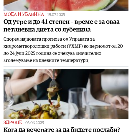
МОДА И УБАВИНА
|
19.07.2025
Од утре и до 41 степен – време е за оваа
петдневна диета со лубеница
Според најновата прогноза од Управата за
хидрометеоролошки работи (УХМР) во периодот од 20
до 24 јули 2025 година се очекува значително
зголемување на дневните температури,
ЗДРАВЈЕ
|
03.06.2025
Кога да вечерате за да бидете послаби?