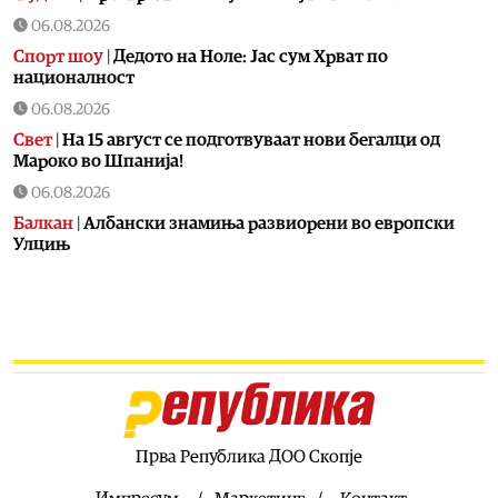
06.08.2026
Спорт шоу
|
Дедото на Ноле: Јас сум Хрват по
националност
06.08.2026
Свет
|
На 15 август се подготвуваат нови бегалци од
Мароко во Шпанија!
06.08.2026
Балкан
|
Албански знамиња развиорени во европски
Улцињ
06.08.2026
Балкан
|
Зеленски в сабота во официјална посета на
Србија, ќе се сретне со Вучиќ
06.08.2026
Македонија
|
Помалку првачиња, помалку иднина:
Демографската криза веќе стигна до училишните
клупи
Прва Република ДОО Скопје
06.08.2026
Балкан
|
Први случаи на западнонилска треска во