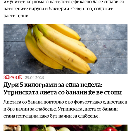
имунитет, кој помага на телото ефикасно да се справи со
патогените вируси и бактерии. Освен тоа, содржат
растителни
ЗДРАВЈЕ
|
29.04.2026
Дури 5 килограми за една недела:
Утринската диета со банани ќе ве стопи
Диетата со банана повторно е во фокусот како едноставен
и брз начин за слабеење. Утринската диета со банани
стана популарна како брз начин за слабеење,