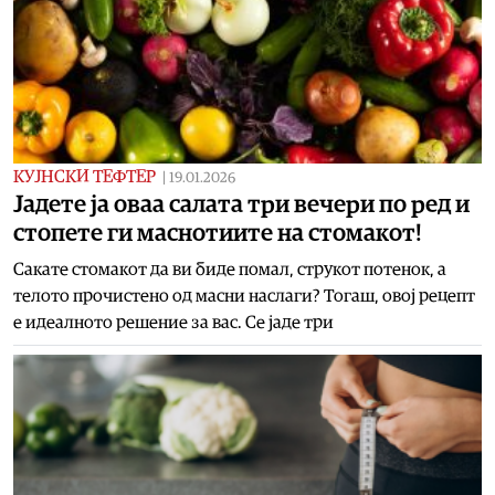
КУЈНСКИ ТЕФТЕР
|
19.01.2026
Јадете ја оваа салата три вечери по ред и
стопете ги маснотиите на стомакот!
Сакате стомакот да ви биде помал, струкот потенок, а
телото прочистено од масни наслаги? Тогаш, овој рецепт
е идеалното решение за вас. Се јаде три