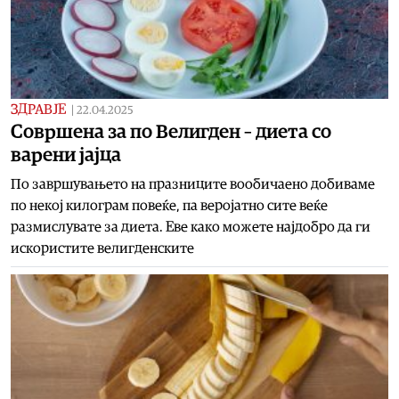
ЗДРАВЈЕ
|
22.04.2025
Совршена за по Велигден – диета со
варени јајца
По завршувањето на празниците вообичаено добиваме
по некој килограм повеќе, па веројатно сите веќе
размислувате за диета. Еве како можете најдобро да ги
искористите велигденските