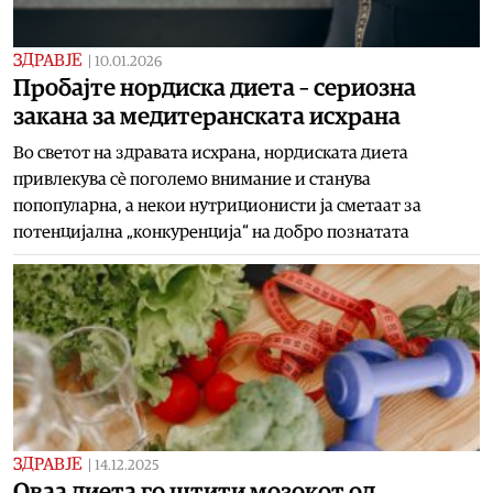
ЗДРАВЈЕ
|
10.01.2026
Пробајте нордиска диета – сериозна
закана за медитеранската исхрана
Во светот на здравата исхрана, нордиската диета
привлекува сè поголемо внимание и станува
попопуларна, а некои нутриционисти ја сметаат за
потенцијална „конкуренција“ на добро познатата
ЗДРАВЈЕ
|
14.12.2025
Оваа диета го штити мозокот од