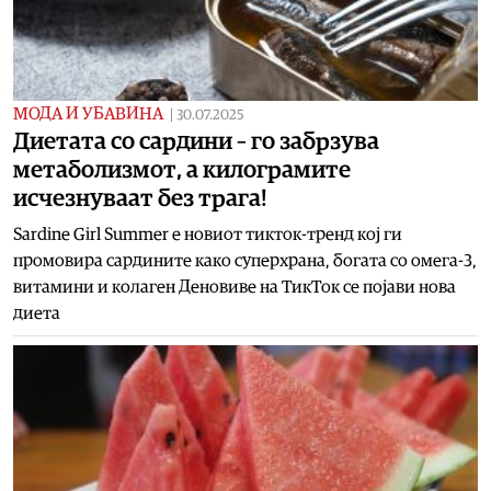
МОДА И УБАВИНА
|
30.07.2025
Диетата со сардини – го забрзува
метаболизмот, а килограмите
исчезнуваат без трага!
Sardine Girl Summer е новиот тикток-тренд кој ги
промовира сардините како суперхрана, богата со омега-3,
витамини и колаген Деновиве на ТикТок се појави нова
диета