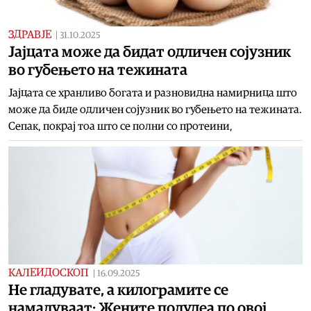
ЗДРАВЈЕ
|
31.10.2025
Јајцата може да бидат одличен сојузник
во губењето на тежината
Јајцата се хранливо богата и разновидна намирница што
може да биде одличен сојузник во губењето на тежината.
Сепак, покрај тоа што се полни со протеини,
КАЛЕИДОСКОП
|
16.09.2025
Не гладувате, а килограмите се
намалуваат: Жените полудea по овој