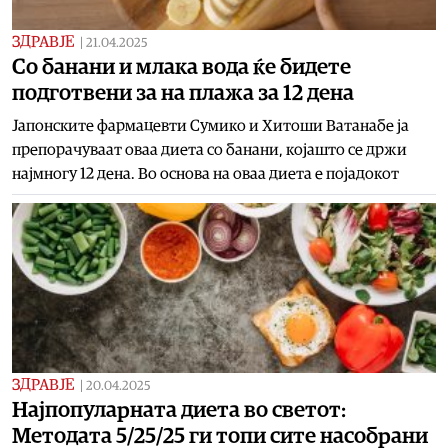
ЗДРАВЈЕ
|
21.04.2025
Со банани и млака вода ќе бидете
подготвени за на плажа за 12 дена
Јапонските фармацевти Сумико и Хитоши Ватанабе ja
препорачуваат оваа диета со банани, којашто се држи
најмногу 12 дена. Во основа на оваа диета е појадокот
ЗДРАВЈЕ
|
20.04.2025
Најпопуларната диета во светот:
Методата 5/25/25 ги топи сите насобрани