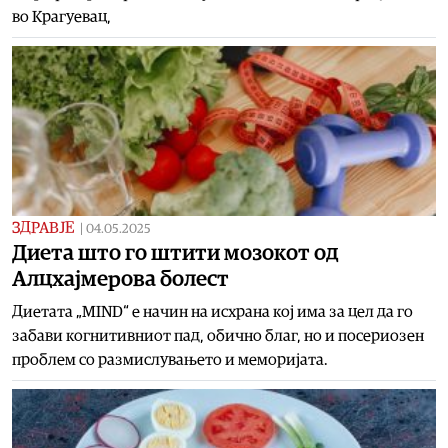
во Крагуевац,
ЗДРАВЈЕ
|
04.05.2025
Диета што го штити мозокот од
Алцхајмерова болест
Диетата „MIND“ е начин на исхрана кој има за цел да го
забави когнитивниот пад, обично благ, но и посериозен
проблем со размислувањето и меморијата.