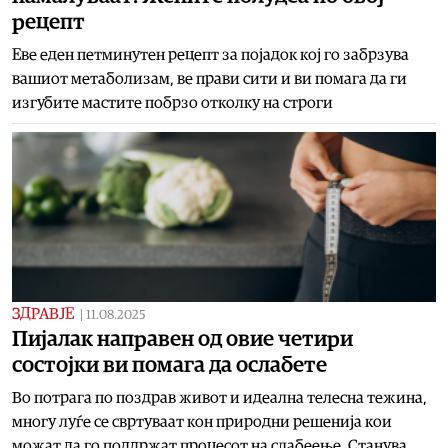
рецепт
Еве еден петминутен рецепт за појадок кој го забрзува
вашиот метаболизам, ве прави сити и ви помага да ги
изгубите мастите побрзо отколку на строги
ЗДРАВЈЕ
|
11.08.2025
Пијалак направен од овие четири
состојки ви помага да ослабете
Во потрага по поздрав живот и идеална телесна тежина,
многу луѓе се свртуваат кон природни решенија кои
можат да го поддржат процесот на слабеење. Станува