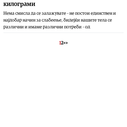
килограми
Нема смисла да се залажувате – не постои единствен и
најдобар начин за слабеење, бидејќи нашите тела се
различни и имаме различни потреби – од
1
2
>>