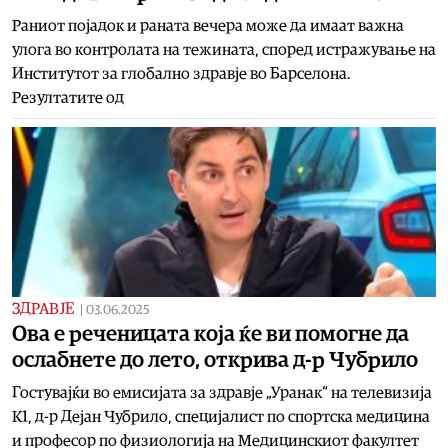
Раниот појадок и раната вечера може да имаат важна
улога во контролата на тежината, според истражување на
Институтот за глобално здравје во Барселона.
Резултатите од
ЗДРАВЈЕ
|
03.06.2025
Ова е реченицата која ќе ви помогне да
ослабнете до лето, открива д-р Чубрило
Гостувајќи во емисијата за здравје „Уранак“ на телевизија
К1, д-р Дејан Чубрило, специјалист по спортска медицина
и професор по физиологија на Медицинскиот факултет