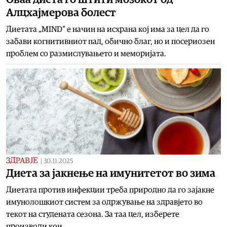
Алцхајмерова болест
Диетата „MIND“ е начин на исхрана кој има за цел да го
забави когнитивниот пад, обично благ, но и посериозен
проблем со размислувањето и меморијата.
ЗДРАВЈЕ
|
30.11.2025
Диета за јакнeње на имунитетот во зима
Диетата против инфекции треба природно да го зајакне
имунолошкиот систем за одржување на здравјето во
текот на студената сезона. За таа цел, изберете
производи кои