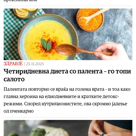
ЗДРАВЈЕ
|
25.11.2025
Четиридневна диета со палента – го топи
салото
Палентата повторно се враќа на голема врата – и тоа како
главна хероина на еднодневните и кратките детокс-
режими. Според нутриционистите, ова скромно јадење
од пченкарно