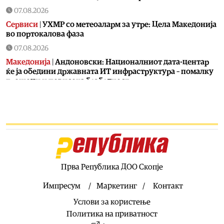
07.08.2026
Сервиси
|
УХМР со метеоаларм за утре: Цела Македонија
во портокалова фаза
07.08.2026
Македонија
|
Андоновски: Националниот дата-центар
ќе ја обедини државната ИТ инфраструктура – помалку
трошоци и повисока безбедност
07.08.2026
Живот
|
Збогум на 24-часовниот ден: Земјата полека се
забавува – еве кога денот би можел да стане 25 часа
07.08.2026
Економија
|
Скокна минималниот износ за К-15 – Еве
колку пари ќе ни легнат на сметка годинава
Прва Република ДОО Скопје
07.08.2026
Живот
|
Не ги игнорирајте овие знаци: Бојлерот може да
Импресум
Маркетинг
Контакт
најавува сериозен дефект
Услови за користење
07.08.2026
Политика на приватност
Здравје
|
Лубеницата е здрава, но не претерувајте: Еве