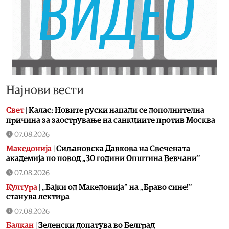
Најнови вести
Свет
|
Калас: Новите руски напади се дополнителна
причина за заострување на санкциите против Москва
07.08.2026
Македонија
|
Сиљановска Давкова на Свечената
академија по повод „30 години Општина Вевчани“
07.08.2026
Култура
|
„Бајки од Македонија“ на „Браво сине!“
станува лектира
07.08.2026
Балкан
|
Зеленски допатува во Белград