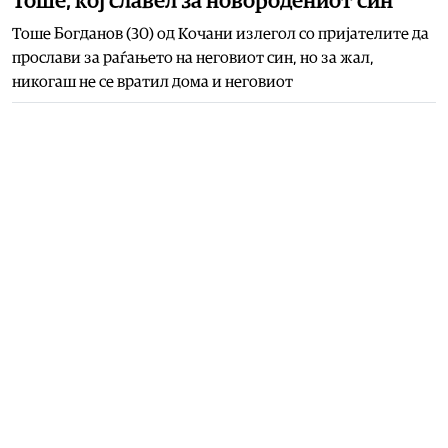
Тоше, кој славел за новородениот син
Тоше Богданов (30) од Кочани излегол со пријателите да
прослави за раѓањето на неговиот син, но за жал,
никогаш не се вратил дома и неговиот