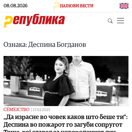
Skip to main content
08.08.2026
НАЈНОВИ ВЕСТИ
Ознака: Деспина Богданов
СЕМЕЈСТВО
|
17.03.2025
„Да израсне во човек каков што беше ти“:
Деспина во пожарот го загуби сопругот